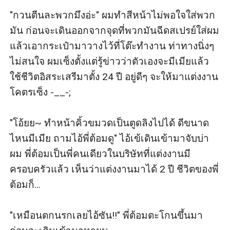
"กวนตีนละพวกมึงอ่ะ" ผมทำสีหน้าไม่พอใจใส่พวก
มัน ก่อนจะเดินออกจากจุดที่พวกมันฉีดสเปรย์ใส่ผม 
แล้วเอากระเป๋ามาวางไว้ที่โต๊ะทำงาน ท่าทางนิ่งๆ 
ไม่สนใจ ผมเซ็งตั้งแต่รู้ข่าวว่าตัวเองจะมีเมียแล้ว 
ใช้ชีวิตอิสระเสรีมาตั้ง 24 ปี อยู่ดีๆ จะให้มาแต่งงาน 
โคตรเซ็ง -__-;

"โอ้ยย~ ทำหน้าคิ้วขมวดเป็นตูดลิงไปได้ ดีขนาด
ไหนมีเมีย ถามไอ้พี่ต้อมดู" ไอ้เข้เดินเข้ามาจับบ่า
ผม พี่ต้อมเป็นพี่คนเดียวในบริษัทที่แต่งงานมี
ครอบครัวแล้ว เห็นว่าแต่งงานมาได้ 2 ปี ชีวิตของพี่
ต้อมก็...

"เหมือนตกนรกเลยไอ้ซัน!!" พี่ต้อมตะโกนขึ้นมา