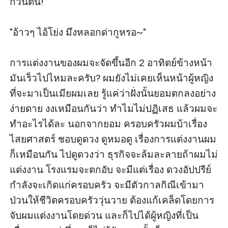
กวนตีน!

"อ้าวๆ ไอ้โย่ง มึงหลอกด่ากูหรอ~"

การแต่งงานของผมจะจัดขึ้นอีก 2 อาทิตย์ข้างหน้า 
มันเร็วไปไหมละครับ? ผมยังไม่เคยเห็นหน้าผู้หญิง
ที่จะมาเป็นเมียผมเลย รู้แค่ว่าฝั่งนั้นยอมตกลงอย่าง
ง่ายดาย งงเหมือนกันว่า ทำไมไม่ปฏิเสธ แล้วผมจะ
ทำอะไรได้ละ นอกจากยอม ครอบครัวผมบ้าเรื่อง
ไสยศาสตร์ ชอบดูดวง ดูหมอดู เรื่องการแต่งงานผม
ก็เหมือนกัน ไปดูดวงว่า ธุรกิจจะล้มละลายถ้าผมไม่
แต่งงาน โรงแรมจะตกอับ จะมีแต่เรื่อง ดวงอัปปรีย์
กำลังจะเกิดแก่ครอบครัว จะมีตัวกาลกิณีเข้ามา
ป่วนให้ชีวิตครอบครัววุ่นวาย ต้องแก้เคล็ดโดยการ
จับผมแต่งงานโดยด่วน และก็ไปได้ผู้หญิงที่เป็น