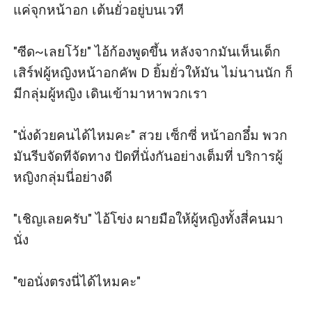
แค่จุกหน้าอก เต้นยั่วอยู่บนเวที

"ซีด~เลยโว้ย" ไอ้ก้องพูดขึ้น หลังจากมันเห็นเด็ก
เสิร์ฟผู้หญิงหน้าอกคัพ D ยิ้มยั่วให้มัน ไม่นานนัก ก็
มีกลุ่มผู้หญิง เดินเข้ามาหาพวกเรา

"นั่งด้วยคนได้ไหมคะ" สวย เซ็กซี่ หน้าอกอึ๋ม พวก
มันรีบจัดทีจัดทาง ปัดที่นั่งกันอย่างเต็มที่ บริการผู้
หญิงกลุ่มนี่อย่างดี

"เชิญเลยครับ" ไอ้โข่ง ผายมือให้ผู้หญิงทั้งสี่คนมา
นั่ง 

"ขอนั่งตรงนี่ได้ไหมคะ" 
