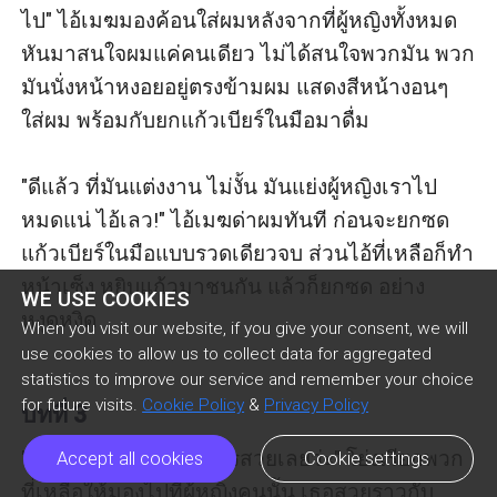
ไป" ไอ้เมฆมองค้อนใส่ผมหลังจากที่ผู้หญิงทั้งหมด
หันมาสนใจผมแค่คนเดียว ไม่ได้สนใจพวกมัน พวก
มันนั่งหน้าหงอยอยู่ตรงข้ามผม แสดงสีหน้างอนๆ 
ใส่ผม พร้อมกับยกแก้วเบียร์ในมือมาดื่ม

"ดีแล้ว ที่มันแต่งงาน ไม่งั้น มันแย่งผู้หญิงเราไป
หมดแน่ ไอ้เลว!" ไอ้เมฆด่าผมทันที ก่อนจะยกซด
แก้วเบียร์ในมือแบบรวดเดียวจบ ส่วนไอ้ที่เหลือก็ทำ
หน้าเซ็ง หยิบแก้วมาชนกัน แล้วก็ยกซด อย่าง
WE USE COOKIES
หงุดหงิด

When you visit our website, if you give your consent, we will
use cookies to allow us to collect data for aggregated
statistics to improve our service and remember your choice
for future visits.
Cookie Policy
&
Privacy Policy
บทที่ 3
"เฮ้ยๆ ผู้หญิงคนนั้นโคตรสวยเลยว่ะ" โย่งเรียกพวก
Accept all cookies
Cookie settings
ที่เหลือให้มองไปที่ผู้หญิงคนนั้น เธอสวยราวกับ