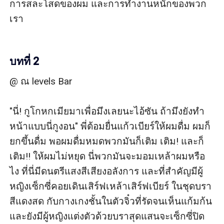
การสละโสดของผม และการทำงานหนักของพวก
เรา

บทที่ 2
@ ณ levels Bar

"นี่! กูโกหกเมียมาเพื่อมึงเลยนะไอ้ซัน ถ้ามึงยังทำ
หน้าแบบนี่กูงอน" พี่ต้อมยื่นแก้วเบียร์ให้ผมดื่ม ผมก็
ยกขึ้นดื่ม พอผมดื่มหมดพวกมันก็เติม เติม! และก็
เติม!! ให้ผมไม่หยุด นี่พวกมันจะมอมเหล้าผมหรือ
ไง ที่นี่มีดนตรีแสงสีเสียงอลังการ และที่สำคัญมีผู้
หญิงเซ็กซี่คอยเดินเสิร์ฟเหล้าเสิร์ฟเบียร์ ในชุดบรา
สีแดงสด กับกางเกงชั้นในตัวจิ๋วที่รัดจนเห็นแก้มก้น 
และยังมีผู้หญิงแต่งตัวด้วยบราสุดแสนจะเซ็กซี่ปิด