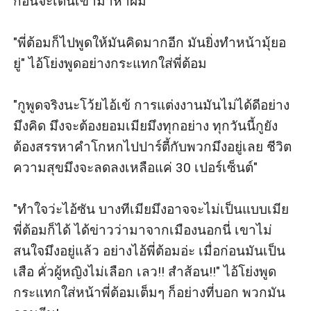
ก่อนจะเดินเข้ามาหาผม

"พี่ต้อมก็ไปพูดให้มันคิดมากอีก มันยิ่งทำหน้ามุ้ยอ
ยู่" ไอ้โย่งพูดอย่างกระแทกใส่พี่ต้อม

"กูพูดจริงนะโว้ยไอ้เข้ การแต่งงานมันไม่ได้ดีอย่าง
มึงคิด มึงจะต้องยอมเมียมึงทุกอย่าง ทุกวันนี้กูยัง
ต้องสรรหาคำโกหกไปปาร์ตี้กับพวกมึงอยู่เลย ชีวิต
ความสุขมึงจะลดลงเหลือแค่ 30 เปอร์เซ็นต์"

"ทำใจว่ะไอ้ซัน บางทีเมียมึงอาจจะไม่เป็นแบบเมีย
พี่ต้อมก็ได้ ได้ข่าวว่ามาจากเมืองนอกนี่ เขาไม่
สนใจมึงอยู่แล้ว อย่างไอ้พี่ต้อมอ่ะ เมื่อก่อนมันเป็น
เสือ คั่วผู้หญิงไม่เลือก เลว!! สำส้อน!!" ไอ้โย่งพูด
กระแทกใส่หน้าพี่ต้อมเต็มๆ ก็อย่างที่บอก พวกมัน