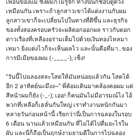
เพื่อนของแม่ ซึ่งผมก็ไม่รู้จัก ทางนั้นก็ชอบดูดวง
เหมือนกัน เพราะถ้าลูกสาวเขาได้แต่งงานกับผม 
ลูกสาวเขาก็จะเปลี่ยนไปในทางที่ดีขึ้น และธุรกิจ
ของทั้งสองครอบครัวจะผลิดอกออกผล ราวกับดอก
ดาวเรืองที่เหลืองอร่ามเต็มไปด้วยเงินทองไหลมา
เทมา ยิ่งแต่งไวก็จะเห็นผลไว และนั้นคือที่มา...ของ
การมีเมียของผม (-____-); เซ็ง!

"วันนี้ไปฉลองสละโสดให้มันหน่อยแล้วกัน โสดได้
อีก 2 อาทิตย์นะมึงง~" พี่ต้อมเดินมาคล้องคอผม แต่
สีหน้าผมก็ยัง (-_-); เออ! ก็คนมันไม่มีอารมณ์ไง ไอ้
พวกที่เหลือก็เฮลั่นกันใหญ่ เราทำงานหนักกันมา
หลายวันก่อนหน้านี้ เรียกว่านี่เป็นการฉลองในรอบ 
6 เดือน นานแล้วเหมือนกัน ที่ไม่ได้ไปดื่มอะไรใน
ผับ และนี่ก็ถือเป็นฤกษ์งามยามดีในการไปฉลอง