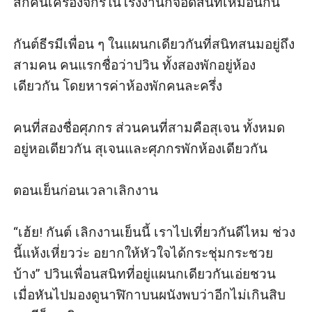
สักคนเครื่องจักรในโรงงานก็จอดสนิทเหมือนกัน 

กันต์ธีรมีเพื่อน ๆ ในแผนกเดียวกันที่สนิทสนมอยู่ถึง
สามคน คนแรกชื่อว่าปวิน ทั้งสองพักอยู่ห้อง
เดียวกัน โดยหารค่าห้องพักคนละครึ่ง

คนที่สองชื่อศุภกร ส่วนคนที่สามคือสุเจน ทั้งหมด
อยู่หอเดียวกัน สุเจนและศุภกรพักห้องเดียวกัน

ตอนเย็นก่อนเวลาเลิกงาน

“เฮ้ย! กันต์ เลิกงานเย็นนี้ เราไปเที่ยวกันดีไหม ช่วง
นี้แห้งเหี่ยวว่ะ อยากให้หัวใจได้กระชุ่มกระชวย
บ้าง” ปวินเพื่อนสนิทที่อยู่แผนกเดียวกันเอ่ยชวน 
เมื่อหันไปมองดูนาฬิกาบนผนังพบว่าอีกไม่เกินสิบ