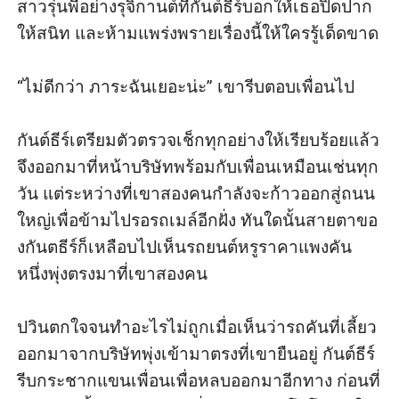
สาวรุ่นพี่อย่างรุจิกานต์ที่กันต์ธีร์บอกให้เธอปิดปาก
ให้สนิท และห้ามแพร่งพรายเรื่องนี้ให้ใครรู้เด็ดขาด

“ไม่ดีกว่า ภาระฉันเยอะน่ะ” เขารีบตอบเพื่อนไป 

กันต์ธีร์เตรียมตัวตรวจเช็กทุกอย่างให้เรียบร้อยแล้ว
จึงออกมาที่หน้าบริษัทพร้อมกับเพื่อนเหมือนเช่นทุก
วัน แต่ระหว่างที่เขาสองคนกำลังจะก้าวออกสู่ถนน
ใหญ่เพื่อข้ามไปรอรถเมล์อีกฝั่ง ทันใดนั้นสายตาขอ
งกันตธีร์ก็เหลือบไปเห็นรถยนต์หรูราคาแพงคัน
หนึ่งพุ่งตรงมาที่เขาสองคน 

ปวินตกใจจนทำอะไรไม่ถูกเมื่อเห็นว่ารถคันที่เลี้ยว
ออกมาจากบริษัทพุ่งเข้ามาตรงที่เขายืนอยู่ กันต์ธีร์
รีบกระชากแขนเพื่อนเพื่อหลบออกมาอีกทาง ก่อนที่