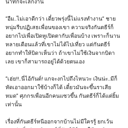
นาทีก็จะเลิกงาน

“อืม..ไม่เอาดีกว่า เดี๋ยวพรุ่งนี้ไม่แรงทำงาน” ชาย
หนุ่มรีบปฏิเสธเพื่อนของเขา ความจริงกันตธีร์ก็
อยากไปเพื่อเปิดหูเปิดตากับเพื่อนบ้าง เพราะก็นาน
หลายเดือนแล้วที่เขาไม่ได้ไปเที่ยว แต่กันตธีร์
อยากทำให้บิดาเห็นว่า ถ้าเขาไม่ใช้เงินจากบิดา
เลย เขาก็สามารถอยู่ได้ด้วยตนเอง

“เฮ่ย!!..นี่ไอ้กันต์! แกจะงกไปถึงไหนวะ เงินน่ะ..มีก็
หัดเอาออกมาใช้บ้างก็ได้ เดี๋ยวมันจะขึ้นราเสีย
หมด” ศุภกรเพื่อนอีกคนแซวขึ้น กันตธีร์ก็ได้แต่ยิ้ม
เท่านั้น 

เรื่องที่กันตธีร์หนีออกจากบ้านไม่มีใครรู้ ยกเว้น