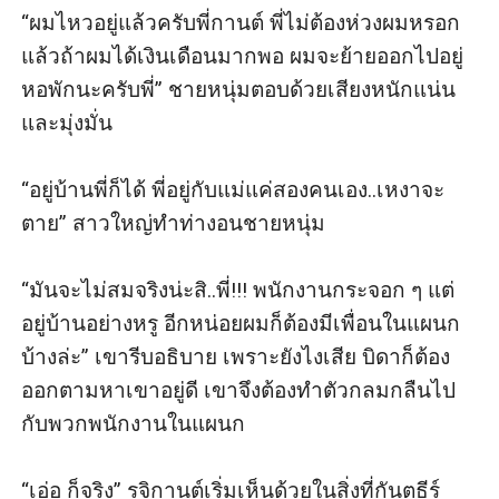
“ผมไหวอยู่แล้วครับพี่กานต์ พี่ไม่ต้องห่วงผมหรอก 
แล้วถ้าผมได้เงินเดือนมากพอ ผมจะย้ายออกไปอยู่
หอพักนะครับพี่” ชายหนุ่มตอบด้วยเสียงหนักแน่น
และมุ่งมั่น

“อยู่บ้านพี่ก็ได้ พี่อยู่กับแม่แค่สองคนเอง..เหงาจะ
ตาย” สาวใหญ่ทำท่างอนชายหนุ่ม

“มันจะไม่สมจริงน่ะสิ..พี่!!! พนักงานกระจอก ๆ แต่
อยู่บ้านอย่างหรู อีกหน่อยผมก็ต้องมีเพื่อนในแผนก
บ้างล่ะ” เขารีบอธิบาย เพราะยังไงเสีย บิดาก็ต้อง
ออกตามหาเขาอยู่ดี เขาจึงต้องทำตัวกลมกลืนไป
กับพวกพนักงานในแผนก

“เอ่อ ก็จริง” รุจิกานต์เริ่มเห็นด้วยในสิ่งที่กันตธีร์