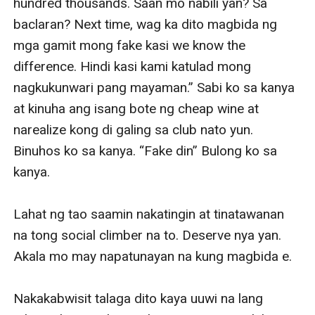
hundred thousands. Saan mo nabili yan? Sa 
baclaran? Next time, wag ka dito magbida ng 
mga gamit mong fake kasi we know the 
difference. Hindi kasi kami katulad mong 
nagkukunwari pang mayaman.” Sabi ko sa kanya 
at kinuha ang isang bote ng cheap wine at 
narealize kong di galing sa club nato yun. 
Binuhos ko sa kanya. “Fake din” Bulong ko sa 
kanya.

Lahat ng tao saamin nakatingin at tinatawanan 
na tong social climber na to. Deserve nya yan. 
Akala mo may napatunayan na kung magbida e. 

Nakakabwisit talaga dito kaya uuwi na lang 