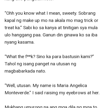
“Ohh you know what I mean, sweety. Sobrang 
kapal ng make up mo na akala mo mag trick or 
treat ka.” Sabi ko sa kanya at tinitigan sya mula 
ulo hanggang paa. Ganun din ginawa ko sa iba 
nyang kasama. 

“What the f**k? Sino ka para bastusin kami?” 
Tahol ng isang panget na utusan ng 
magbabarkada nato. 

“Well, utusan. My name is Maria Angelica 
Monteverde.” I said raising my eyebrows at her. 

Mukhang umurong na ang mga dila ng mga to 