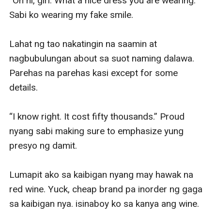
“Oh hi, girl. What a nice dress you are wearing.” 
Sabi ko wearing my fake smile. 

Lahat ng tao nakatingin na saamin at 
nagbubulungan about sa suot naming dalawa. 
Parehas na parehas kasi except for some 
details. 

“I know right. It cost fifty thousands.” Proud 
nyang sabi making sure to emphasize yung 
presyo ng damit. 

Lumapit ako sa kaibigan nyang may hawak na 
red wine. Yuck, cheap brand pa inorder ng gaga 
sa kaibigan nya. isinaboy ko sa kanya ang wine.
