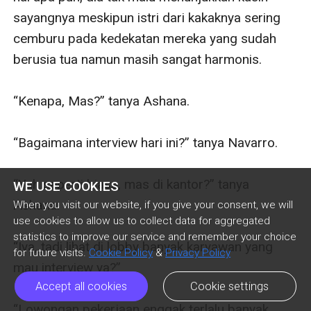
WE USE COOKIES
When you visit our website, if you give your consent, we will
use cookies to allow us to collect data for aggregated
statistics to improve our service and remember your choice
for future visits.
Cookie Policy
&
Privacy Policy
Accept all cookies
Cookie settings