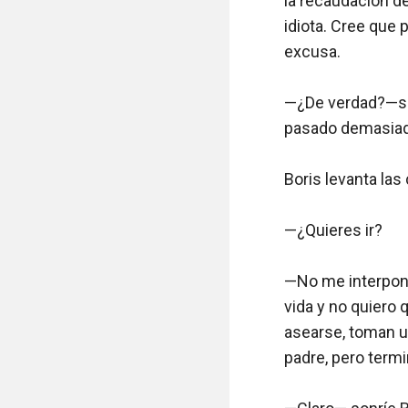
la recaudación de
idiota. Cree que 
excusa. 

—¿De verdad?—son
pasado demasiado
Boris levanta las c
—¿Quieres ir?

—No me interpondr
vida y no quiero
asearse, toman u
padre, pero term