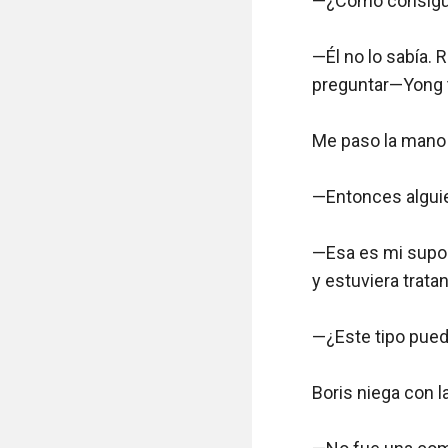
—¿Cómo consigui
—Él no lo sabía. R
preguntar—Yong ti
Me paso la mano p
—Entonces alguie
—Esa es mi supos
y estuviera trata
—¿Este tipo pued
Boris niega con la