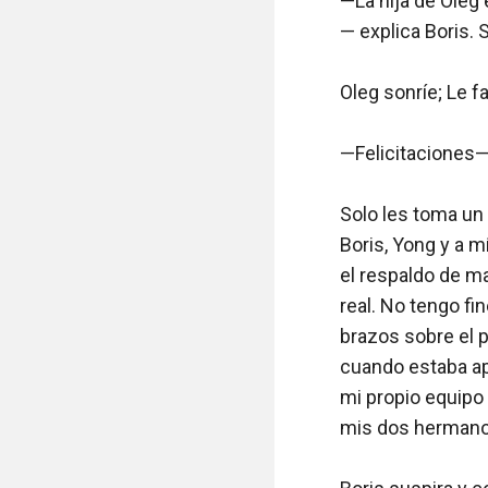
—La hija de Oleg
— explica Boris. 
Oleg sonríe; Le fa
—Felicitaciones— 
Solo les toma un
Boris, Yong y a m
el respaldo de ma
real. No tengo f
brazos sobre el 
cuando estaba ap
mi propio equipo 
mis dos hermanos