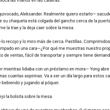
oloca las manos en las caderas. 

uivocado, Aleksander. Realmente quiero estarlo— sacude 
e su chaqueta está colgada del gancho cerca de la puerta
e la trae y la deja caer sobre la mesa.

o recojo y lo miro más de cerca. Pastillas. Comprimidos
tampado en una cara—¿Por qué me muestras nuestro prop
to de ventas, fácil de transportar y siempre tiene demanda
r mientras lidiaba con un préstamo en mora— Yong abre 
unas cuantas aspirinas. Va a ser un día largo para estos 
 bebiendo y jugando al póquer.

 la bolsita sobre la mesa.
