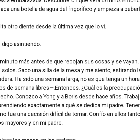
 está embarazada. Descubrieron que será un niño. Enton
Saca una botella de agua del frigorífico y empieza a beberla
lta otro diente desde la última vez que lo vi.

digo asintiendo.

 minuto más antes de que recojan sus cosas y se vayan, 
í solos. Saco una silla de la mesa y me siento, estirando l
dera. Ha sido una semana larga, no es que tenga un horari
ines de semana libres—.Entonces. ¿Cuál es la preocupació
pecho. Conozco a Yong y a Boris desde hace años. Trabaja
rendiendo exactamente a qué se dedica mi padre. Tener
no fue una decisión difícil de tomar. Confío en ellos tant
 mayores y en mi padre.
