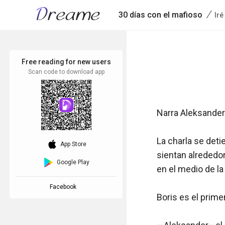
/
30 días con el mafioso
Iré
Free reading for new users
Scan code to download app
Narra Aleksander

La charla se deti
download_ios
App Store
sientan alrededor
Google Play
en el medio de la
Facebook
Boris es el primer