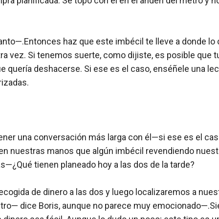
ra planificada. Se topó con él en el andén del metro y n
o—.Entonces haz que este imbécil te lleve a donde lo co
otra vez. Si tenemos suerte, como dijiste, es posible que tu
que quería deshacerse. Si ese es el caso, enséñele una lec
izadas.

er una conversación más larga con él—si ese es el cas
n nuestras manos que algún imbécil revendiendo nuestr
s—¿Qué tienen planeado hoy a las dos de la tarde?

ogida de dinero a las dos y luego localizaremos a nuest
etro— dice Boris, aunque no parece muy emocionado—.Si