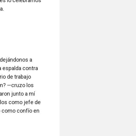
ces lo celebramos
.

dejándonos a 
a espalda contra 
o de trabajo 
n? —cruzo los 
ron junto a mí 
los como jefe de 
o como confío en 