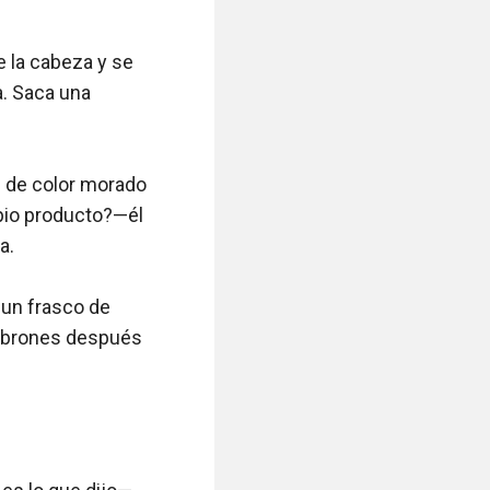
la cabeza y se 
. Saca una 
 de color morado 
io producto?—él 
.

un frasco de 
cabrones después 