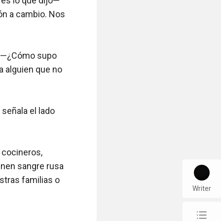
es lo que dijo—
ón a cambio. Nos 
lo—¿Cómo supo 
a alguien que no 
señala el lado 
cocineros, 
nen sangre rusa 
tras familias o 
Writer
chap_list