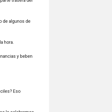
arte trasera del 
 de algunos de 
a hora.

anancias y beben 
ciles? Eso 