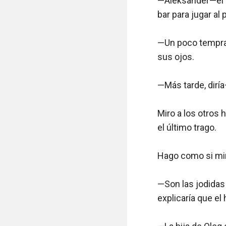
—Aleksander—el pr
bar para jugar al
—Un poco tempran
sus ojos.

—Más tarde, diría
Miro a los otros
el último trago.

Hago como si mira
—Son las jodidas
explicaría que el 