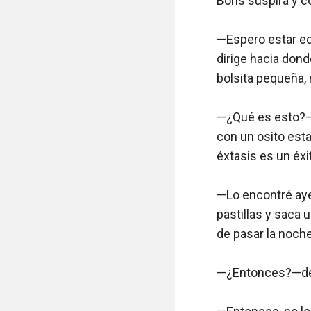
Boris suspira y c
—Espero estar eq
dirige hacia dond
bolsita pequeña, m
—¿Qué es esto?—l
con un osito es
éxtasis es un éxi
—Lo encontré aye
pastillas y saca 
de pasar la noche
—¿Entonces?—dejo