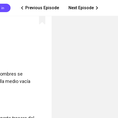
Previous Episode
Next Episode
 in
ic_arrow_left
ic_arrow_right
 hombres se 
la medio vacía 