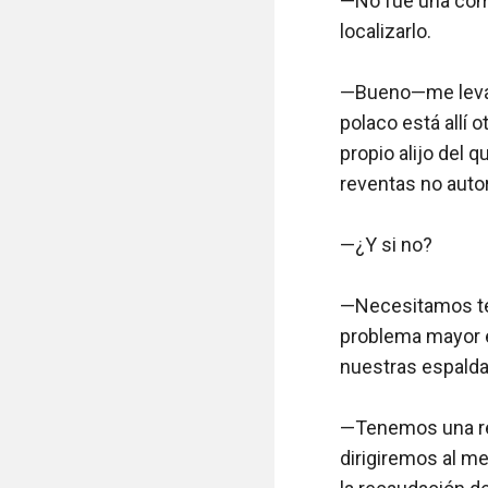
—No fue una comp
localizarlo.

—Bueno—me levant
polaco está allí 
propio alijo del 
reventas no autor
—¿Y si no?

—Necesitamos ten
problema mayor e
nuestras espalda
—Tenemos una rec
dirigiremos al m