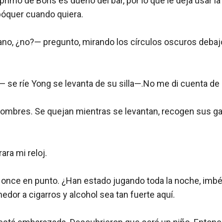
imo de Boris es dueño del bar, por lo que le deja usar la p
 póquer cuando quiera.

o, ¿no?— pregunto, mirando los círculos oscuros debajo
— se ríe Yong se levanta de su silla—.No me di cuenta de l
 hombres. Se quejan mientras se levantan, recogen sus g
ra mi reloj. 

 once en punto. ¿Han estado jugando toda la noche, imbé
hedor a cigarros y alcohol sea tan fuerte aquí.
