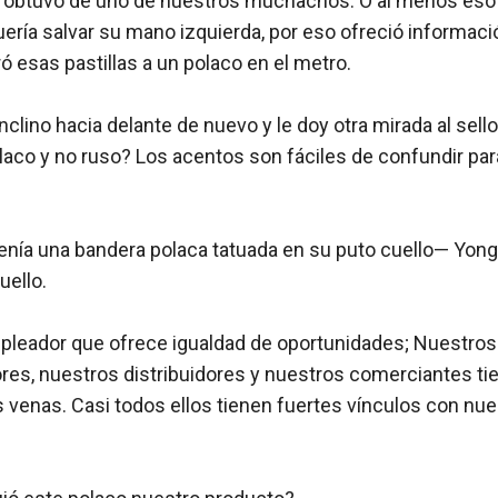
 obtuvo de uno de nuestros muchachos. O al menos eso 
ería salvar su mano izquierda, por eso ofreció informaci
ó esas pastillas a un polaco en el metro.

lino hacia delante de nuevo y le doy otra mirada al sel
olaco y no ruso? Los acentos son fáciles de confundir par
enía una bandera polaca tatuada en su puto cuello— Yong 
ello.

eador que ofrece igualdad de oportunidades; Nuestros 
res, nuestros distribuidores y nuestros comerciantes tie
 venas. Casi todos ellos tienen fuertes vínculos con nues