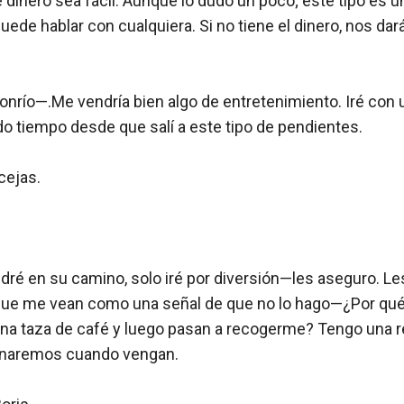
 dinero sea fácil. Aunque lo dudo un poco; este tipo es u
puede hablar con cualquiera. Si no tiene el dinero, nos dar
río—.Me vendría bien algo de entretenimiento. Iré con
 tiempo desde que salí a este tipo de pendientes.

ejas. 

é en su camino, solo iré por diversión—les aseguro. Les 
 que me vean como una señal de que no lo hago—¿Por qué 
na taza de café y luego pasan a recogerme? Tengo una r
inaremos cuando vengan.
