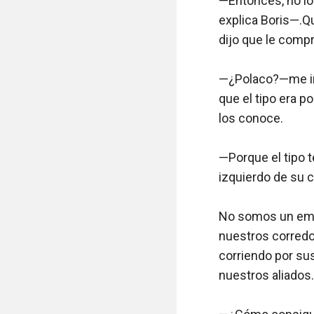
—Entonces, no lo
explica Boris—.Qu
dijo que le compr
—¿Polaco?—me inc
que el tipo era p
los conoce.

—Porque el tipo t
izquierdo de su cu
No somos un empl
nuestros corredo
corriendo por sus
nuestros aliados.
