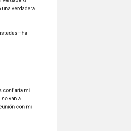
n verdadero 
á una verdadera 
 ustedes—ha 
confiaría mi 
no van a 
eunión con mi 