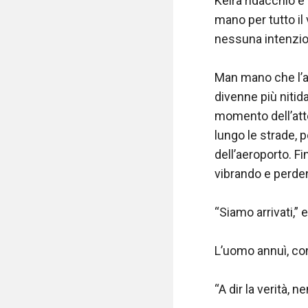
Keira ridacchiò e 
mano per tutto il v
nessuna intenzion
Man mano che l’aer
divenne più nitid
momento dell’atte
lungo le strade, po
dell’aeroporto. Fi
vibrando e perden
“Siamo arrivati,” 
L’uomo annuì, co
“A dir la verità, n