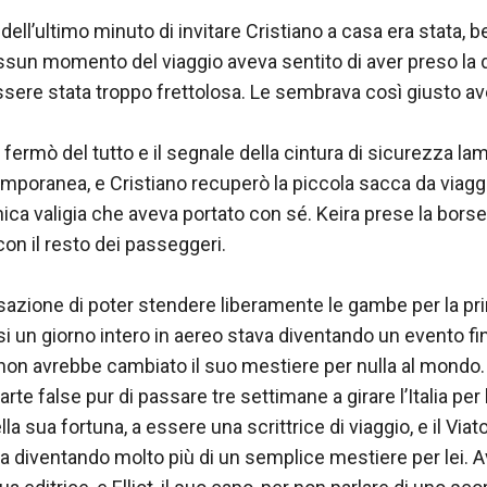
dell’ultimo minuto di invitare Cristiano a casa era stata, 
essun momento del viaggio aveva sentito di aver preso la 
essere stata troppo frettolosa. Le sembrava così giusto aver
si fermò del tutto e il segnale della cintura di sicurezza lam
mporanea, e Cristiano recuperò la piccola sacca da viaggio
’unica valigia che aveva portato con sé. Keira prese la borset
con il resto dei passeggeri.

sazione di poter stendere liberamente le gambe per la pri
i un giorno intero in aereo stava diventando un evento f
 non avrebbe cambiato il suo mestiere per nulla al mondo
rte false pur di passare tre settimane a girare l’Italia per 
a sua fortuna, a essere una scrittrice di viaggio, e il Viator
va diventando molto più di un semplice mestiere per lei. A