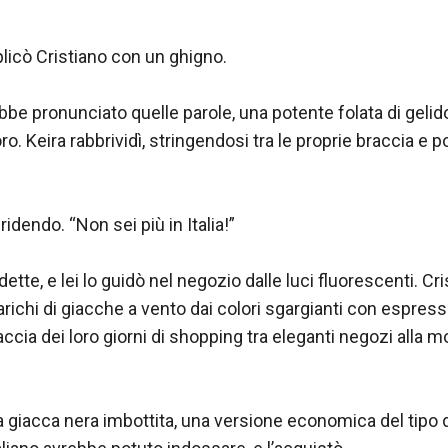
licò Cristiano con un ghigno.

e pronunciato quelle parole, una potente folata di gelid
oro. Keira rabbrividì, stringendosi tra le proprie braccia e p
idendo. “Non sei più in Italia!”

tte, e lei lo guidò nel negozio dalle luci fluorescenti. Cr
carichi di giacche a vento dai colori sgargianti con espres
accia dei loro giorni di shopping tra eleganti negozi alla mo
na giacca nera imbottita, una versione economica del tipo d