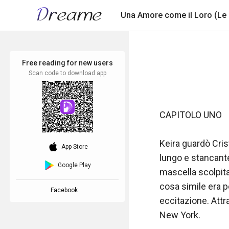
Free reading for new users
Scan code to download app
CAPITOLO UNO

Keira guardò Crist
download_ios
App Store
lungo e stancante,
Google Play
mascella scolpita
cosa simile era po
Facebook
eccitazione. Attra
New York.
