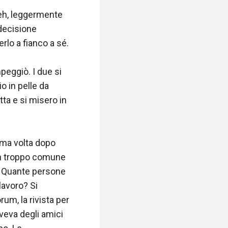
beh, leggermente 
decisione 
lo a fianco a sé.

peggiò. I due si 
 in pelle da 
ta e si misero in 
ma volta dopo 
in troppo comune 
. Quante persone 
lavoro? Si 
um, la rivista per 
veva degli amici 