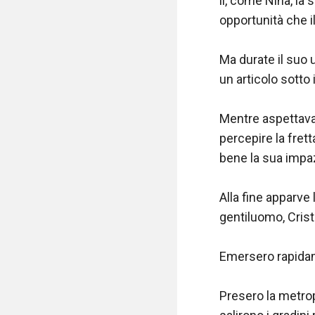
lì, come Nina, la s
opportunità che i
Ma durate il suo 
un articolo sotto 
Mentre aspettavano
percepire la fretta
bene la sua impaz
Alla fine apparve
gentiluomo, Cristi
Emersero rapidame
Presero la metrop