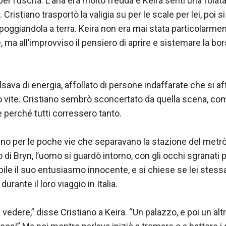
 per l’uscita. L’aria era molto fredda e Keira sentì una folata
. Cristiano trasportò la valigia su per le scale per lei, poi s
oggiandola a terra. Keira non era mai stata particolarmente
ce, ma all’improvviso il pensiero di aprire e sistemare la bor
sava di energia, affollato di persone indaffarate che si aff
o vite. Cristiano sembrò sconcertato da quella scena, co
 perché tutti corressero tanto.

no per le poche vie che separavano la stazione del metrò
di Bryn, l’uomo si guardò intorno, con gli occhi sgranati pe
bile il suo entusiasmo innocente, e si chiese se lei stes
durante il loro viaggio in Italia.

 vedere,” disse Cristiano a Keira. “Un palazzo, e poi un altro