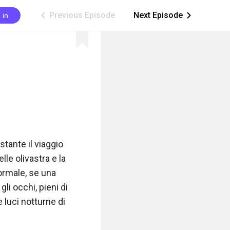
Previous Episode
Next Episode
 in
ic_arrow_left
ic_arrow_right
tante il viaggio 
le olivastra e la 
ormale, se una 
li occhi, pieni di 
 luci notturne di 