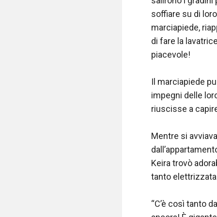
salirono i gradini
soffiare su di loro
marciapiede, riapp
di fare la lavatri
piacevole!

Il marciapiede pul
impegni delle lor
riuscisse a capire
Mentre si avviava
dall’appartamento 
Keira trovò adora
tanto elettrizzata 
“C’è così tanto da