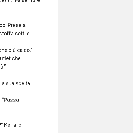
denti. “Fa sempre 
co. Prese a 
toffa sottile.

e più caldo.” 
tlet che 
.”

la sua scelta!

. “Posso 
 Keira lo 