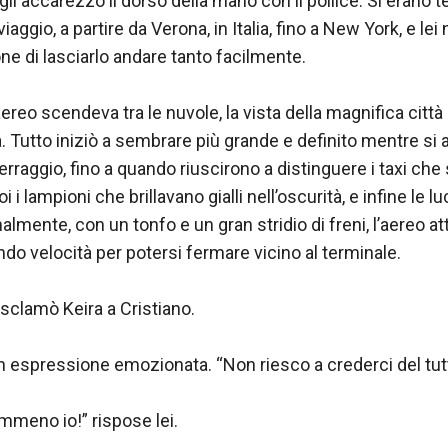
gli accarezzò il dorso della mano con il pollice. Si erano ten
iaggio, a partire da Verona, in Italia, fino a New York, e lei
e di lasciarlo andare tanto facilmente.

eo scendeva tra le nuvole, la vista della magnifica città a
a. Tutto iniziò a sembrare più grande e definito mentre si a
rraggio, fino a quando riuscirono a distinguere i taxi che
i i lampioni che brillavano gialli nell’oscurità, e infine le l
nalmente, con un tonfo e un gran stridio di freni, l’aereo atte
do velocità per potersi fermare vicino al terminale.

esclamò Keira a Cristiano.

n espressione emozionata. “Non riesco a crederci del tut
emmeno io!” rispose lei.
