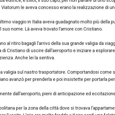
ua editrice, e Elliot, il suo capo, per non parlare di uno sco
l Viatorum le aveva concesso erano la realizzazione di un
ultimo viaggio in Italia aveva guadagnato molto più della pu
il suo nome. Là aveva trovato l’amore con Cristiano.

 al ritiro bagagli l’arrivo della sua grande valigia da viaggi
 di Cristiano di uscire dall’aeroporto e iniziare a esplorare 
ienza. Anche lei la sentiva.

 la valigia sul nastro trasportatore. Comportandosi come 
ano avanzò per prenderla e poi insistette per portarla per l
nte dall’aeroporto, pieni di anticipazione ed eccitazione.
olitana per la zona della città dove si trovava l’appartamen