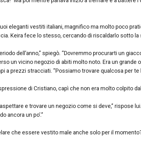
sca!” Ma poi mentre parlava iniziò a tremare e a battere i 
oi eleganti vestiti italiani, magnifico ma molto poco prati
ccia. Keira fece lo stesso, cercando di riscaldarlo sotto la s
eriodo dell’anno,” spiegò. “Dovremmo procurarti un giaccon
so un vicino negozio di abiti molto noto. Era un grande ou
i a prezzi stracciati. “Possiamo trovare qualcosa per te là
spressione di Cristiano, capì che non era molto colpito dal
spettare e trovare un negozio come si deve,” rispose lui
do ancora un po’.”

lare che essere vestito male anche solo per il momento?”