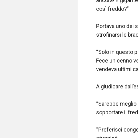
ancora! È gigante
così freddo?”

Portava uno dei su
strofinarsi le bra
“Solo in questo p
Fece un cenno ver
vendeva ultimi cap
A giudicare dall’e
“Sarebbe meglio a
sopportare il fred
“Preferisci conge