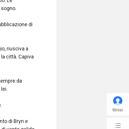
po. Le 
 sogno.

bblicazione di 
o, riusciva a 
la città. Capiva 
sempre da 
ei.



Writer
to di Bryn e 
chap_list