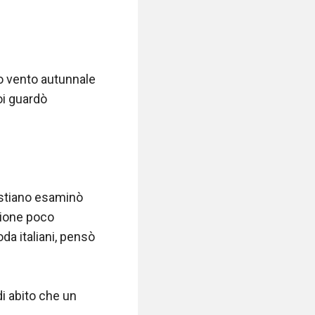
o vento autunnale 
oi guardò 
istiano esaminò 
sione poco 
da italiani, pensò 
i abito che un 