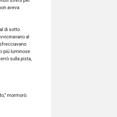
uti stretti per 
 non aveva 
l di sotto 
vvicinavano al 
 sfrecciavano 
uci più luminose 
rrò sulla pista, 
to,” mormorò.
