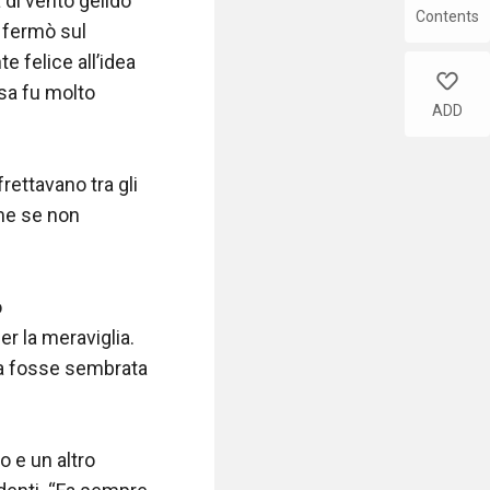
 di vento gelido 
Contents
i fermò sul 
 felice all’idea 
like
sa fu molto 
ADD
rettavano tra gli 
me se non 
 
r la meraviglia. 
sa fosse sembrata 
 e un altro 