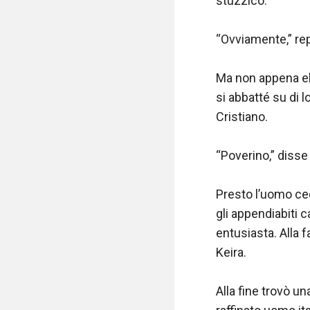
stuzzicò.

“Ovviamente,” rep
Ma non appena ebb
si abbatté su di l
Cristiano.

“Poverino,” disse r
Presto l’uomo cede
gli appendiabiti 
entusiasta. Alla f
Keira.

Alla fine trovò u