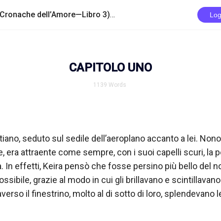
/
Una Amore come il Loro (Le Cronache dell’Amore—Libro 3)
CAPITOLO UNO
Log
CAPITOLO UNO
1139
Words
iano, seduto sul sedile dell’aeroplano accanto a lei. Nonos
 era attraente come sempre, con i suoi capelli scuri, la pel
. In effetti, Keira pensò che fosse persino più bello del n
ssibile, grazie al modo in cui gli brillavano e scintillavano g
verso il finestrino, molto al di sotto di loro, splendevano le