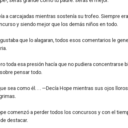
pe!, serás grande como tu padre. serás el mejor.

ía a carcajadas mientras sostenía su trofeo. Siempre era 
curso y siendo mejor que los demás niños en todo.

gustaba que lo alagaran, todos esos comentarios le gene
ia.

ero toda esa presión hacía que no pudiera concentrarse bie
obre pensar todo.

ue sea como él. . . —Decía Hope mientras sus ojos llor
grimas.

Hope comenzó a perder todos los concursos y con el tiem
de destacar.
