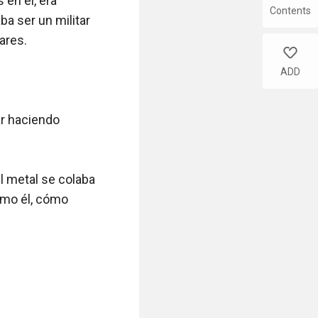
n él, era 
Contents
a ser un militar 
res.

like
ADD
r haciendo 
l metal se colaba 
mo él, cómo 