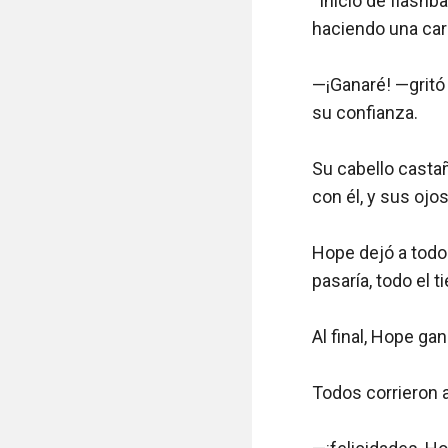
“Inicio de flashb
haciendo una carr
—¡Ganaré! —gritó 
su confianza.

Su cabello casta
con él, y sus ojo
Hope dejó a todos
pasaría, todo el 
Al final, Hope gan
Todos corrieron a 