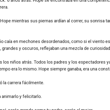
ack:”6 años atrás: Hope se encontraba en una competencia
era.

Hope mientras sus piernas ardían al correr, su sonrisa t
ño caía en mechones desordenados, como si el viento est
s, grandes y oscuros, reflejaban una mezcla de curiosidad y
 los niños atrás. Todos los padres y los espectadores ya
tiempo era lo mismo. Hope siempre ganaba, era una consta
ó la carrera fácilmente.

animarlo y felicitarlo.
