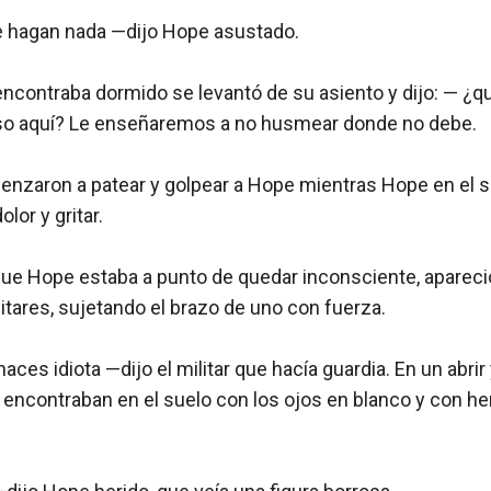
 hagan nada —dijo Hope asustado.

 encontraba dormido se levantó de su asiento y dijo: — ¿q
o aquí? Le enseñaremos a no husmear donde no debe.

menzaron a patear y golpear a Hope mientras Hope en el 
lor y gritar.

ue Hope estaba a punto de quedar inconsciente, apareció 
litares, sujetando el brazo de uno con fuerza.

es idiota —dijo el militar que hacía guardia. En un abrir y
e encontraban en el suelo con los ojos en blanco y con he