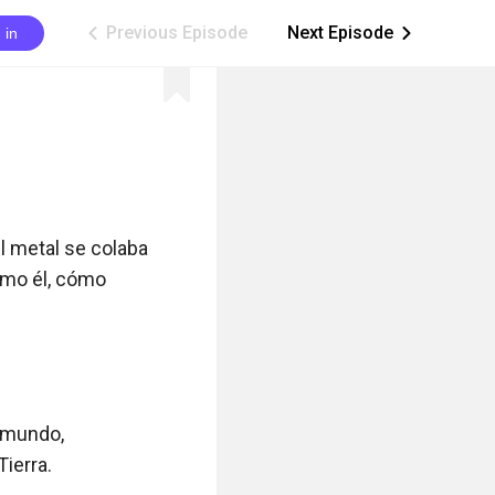
Previous Episode
Next Episode
 in
ic_arrow_left
ic_arrow_right
l metal se colaba 
mo él, cómo 
 mundo, 
erra.
