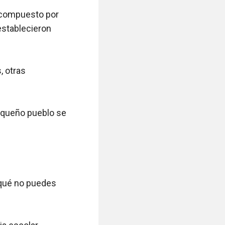
 compuesto por 
stablecieron 
 otras 
equeño pueblo se 
qué no puedes 