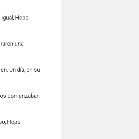
igual, Hope 
raron una 
n. Un día, en su 
osos comenzaban 
po, Hope 