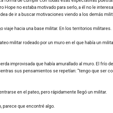
a forma de cumplir con todas esas expectativas puestas e
ero Hope no estaba motivado para serlo, a él no le interesab
 idea de ir a buscar motivaciones viendo a los demás milita
 viaje hacia una base militar. En los territorios militares.

teo militar rodeado por un muro en el que había un milita
erda improvisada que había amurallado al muro. El frío de
entras sus pensamientos se repetían: "tengo que ser co
entrarse en el pateo, pero rápidamente llegó un militar.

parece que encontré algo.
