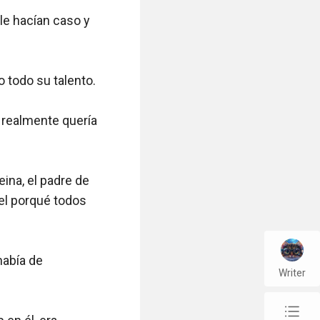
le hacían caso y 
todo su talento.

realmente quería 
ina, el padre de 
el porqué todos 
abía de 
Writer
chap_list