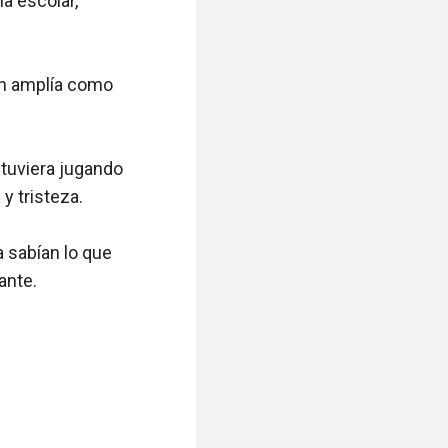
 escolar, 
an amplía como 
uviera jugando 
 tristeza.

 sabían lo que 
nte.
