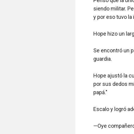
Pensó que la únic
siendo militar. P
y por eso tuvo la
Hope hizo un largo
Se encontró un pa
guardia.

Hope ajustó la cu
por sus dedos mi
papá."

Escalo y logró ad
—Oye compañero, 