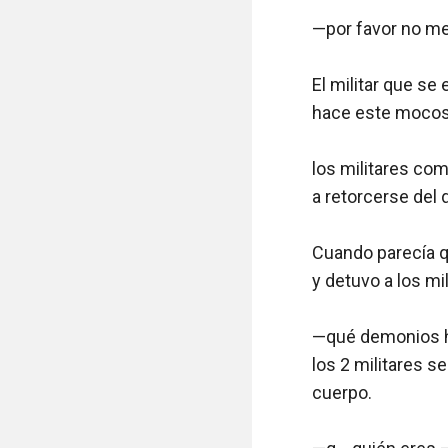
—por favor no me
El militar que se
hace este mocos
los militares co
a retorcerse del do
Cuando parecía q
y detuvo a los mi
—qué demonios hac
los 2 militares s
cuerpo.
