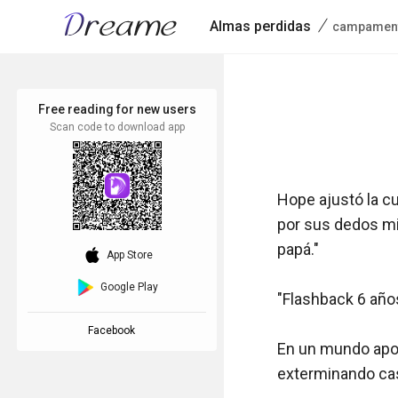
/
Almas perdidas
campament
Free reading for new users
Scan code to download app
Hope ajustó la cu
por sus dedos mi
papá."

download_ios
App Store
Google Play
"Flashback 6 años
Facebook
En un mundo apoc
exterminando casi