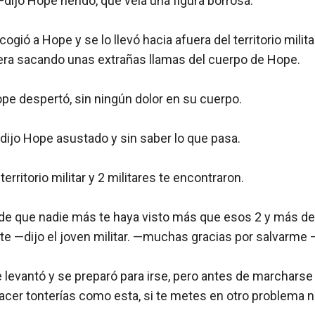
ijo Hope herido, que veía una figura borrosa.

cogió a Hope y se lo llevó hacia afuera del territorio militar
ra sacando unas extrañas llamas del cuerpo de Hope.

pe despertó, sin ningún dolor en su cuerpo.

ijo Hope asustado y sin saber lo que pasa.

territorio militar y 2 militares te encontraron.

de que nadie más te haya visto más que esos 2 y más de 
te —dijo el joven militar. —muchas gracias por salvarme 
se levantó y se preparó para irse, pero antes de marcharse 
acer tonterías como esta, si te metes en otro problema no