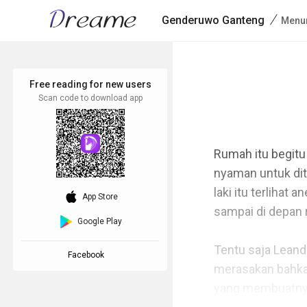
/
Genderuwo Ganteng
Menu
Free reading for new users
Scan code to download app
Rumah itu begitu
nyaman untuk diti
laki itu terliha
download_ios
App Store
sampai di depan r
Google Play
Tentu saja Leand
Facebook
merasakan bahkan 
yang membuatnya