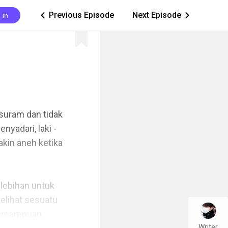
Previous Episode
Next Episode
 in
ic_arrow_left
ic_arrow_right
uram dan tidak 
yadari, laki - 
kin aneh ketika 
ebihan untuk 
elihat sesuatu 
kemampuan 
Writer