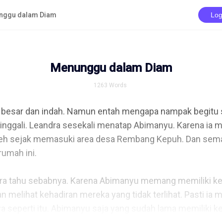
nggu dalam Diam
Log
Menunggu dalam Diam
1263
Words
 besar dan indah. Namun entah mengapa nampak begitu s
nggali. Leandra sesekali menatap Abimanyu. Karena ia men
t aneh sejak memasuki area desa Rembang Kepuh. Dan sema
umah ini.

ra tahu sebabnya. Karena Abimanyu memang memiliki kel
melihat kehadiran mereka yang tidak terlihat. Pasti ia m
 seperti itu. Abimanyu saja yang sudah lama memiliki 