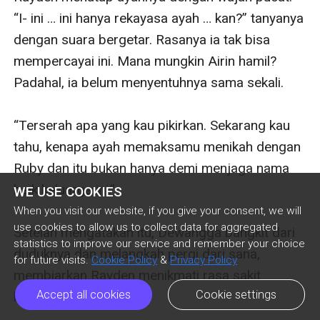
WE USE COOKIES
When you visit our website, if you give your consent, we will
use cookies to allow us to collect data for aggregated
statistics to improve our service and remember your choice
for future visits.
Cookie Policy
&
Privacy Policy
Accept all cookies
Cookie settings