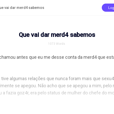
ue vai dar merd4 sabemos
Log
Que vai dar merd4 sabemos
1073
Words
 chamou antes que eu me desse conta da merd4 que esta
u tive algumas relações que nunca foram mais que sexu4i
almente se apegou. Não acho que se apegou a mim, pelo 
 a fazia goz4r, era pelo status de mulher do chefe do mo