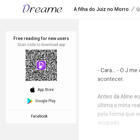
/
A filha do Juiz no Morro
Q
Free reading for new users
Scan code to download app
- Cara… - O J me
acontecer. 

download_ios
App Store
Antes da Aline e
Google Play
última a mina re
pela forma que eu
Facebook
ocupado. 
