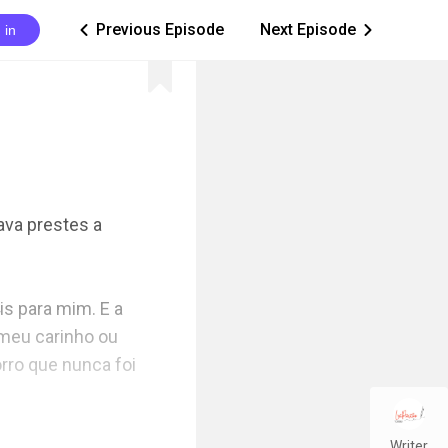
Previous Episode
Next Episode
 in
ic_arrow_left
ic_arrow_right
va prestes a 
s para mim. E a 
meu carinho ou 
rro que nunca foi 
Writer