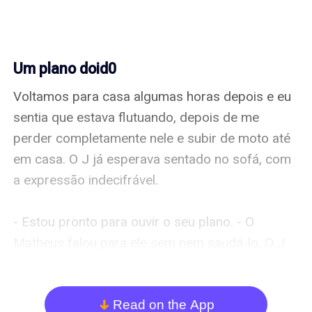
Um plano doid0
Voltamos para casa algumas horas depois e eu 
sentia que estava flutuando, depois de me 
perder completamente nele e subir de moto até 
em casa. O J já esperava sentado no sofá, com 
a expressão indecifrável. 

- Estou pronto para ouvir o seu plano. - O 
Matheus falou para ele sem nem saudá-lo. O J 
indicou o sofá de frente e enquanto nos 
acomodamos ele começou a falar. 

Read on the App
arrow_down