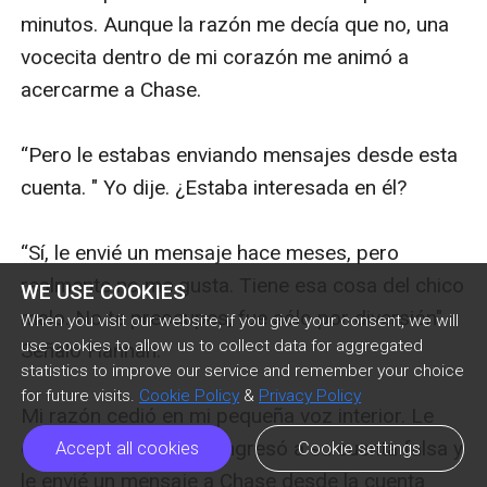
minutos. Aunque la razón me decía que no, una 
vocecita dentro de mi corazón me animó a 
acercarme a Chase.

“Pero le estabas enviando mensajes desde esta 
cuenta. " Yo dije. ¿Estaba interesada en él?

“Sí, le envié un mensaje hace meses, pero 
realmente no me gusta. Tiene esa cosa del chico 
WE USE COOKIES
malo. No te preocupes, fue sólo por diversión". 
When you visit our website, if you give your consent, we will
use cookies to allow us to collect data for aggregated
Señaló Hannah.

statistics to improve our service and remember your choice
for future visits.
Cookie Policy
&
Privacy Policy
Mi razón cedió en mi pequeña voz interior. Le 
entregué mi teléfono. Ingresó a su cuenta falsa y 
Accept all cookies
Cookie settings
le envié un mensaje a Chase desde la cuenta 