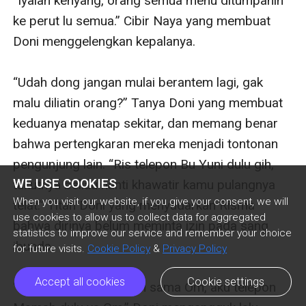
“Iyalah kenyang, orang semua menu ditumpahin 
ke perut lu semua.” Cibir Naya yang membuat 
Doni menggelengkan kepalanya. 

“Udah dong jangan mulai berantem lagi, gak 
malu diliatin orang?” Tanya Doni yang membuat 
keduanya menatap sekitar, dan memang benar 
bahwa pertengkaran mereka menjadi tontonan 
pengunjung lain. “Ris telepon Bu Yuni dulu gih, 
WE USE COOKIES
takutnya beliau nanti khawatir kamu pulangnya 
When you visit our website, if you give your consent, we will
telat.” Titah Doni yang menyadarkan Risma 
use cookies to allow us to collect data for aggregated
bahwa dirinya belum meminta izin pada sang 
statistics to improve our service and remember your choice
ibunda.

for future visits.
Cookie Policy
&
Privacy Policy
Accept all cookies
Cookie settings
“Oh iya untung diingetin sama Om, aku telepon 