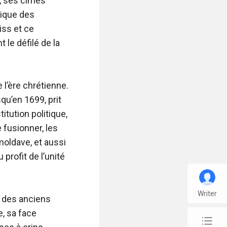
Writer
chap_list