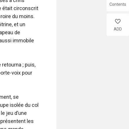
Contents
like
ADD