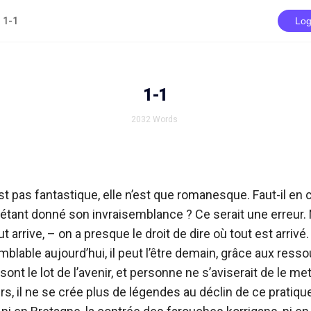
1-1
Log
1-1
2032
Words