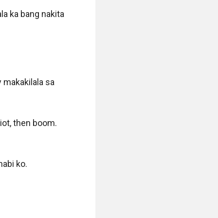
a ka bang nakita 
makakilala sa 
ot, then boom. 
bi ko.
