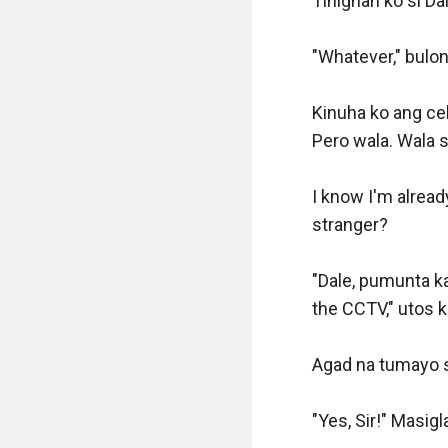
Tinignan ko si Dale
"Whatever," bulon
Kinuha ko ang cel
Pero wala. Wala 
I know I'm already
stranger?

"Dale, pumunta ka
the CCTV," utos ko
Agad na tumayo si
"Yes, Sir!" Masigl