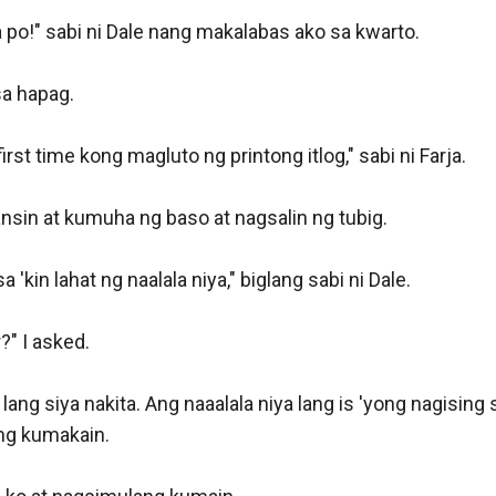
na po!" sabi ni Dale nang makalabas ako sa kwarto.

a hapag.

st time kong magluto ng printong itlog," sabi ni Farja.

ansin at kumuha ng baso at nagsalin ng tubig.

 'kin lahat ng naalala niya," biglang sabi ni Dale.

" I asked.

lang siya nakita. Ang naaalala niya lang is 'yong nagising si
ng kumakain.
