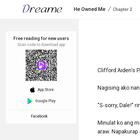
/
He Owned Me
Chapter 2
Free reading for new users
Scan code to download app
Clifford Aiden's P.
Nagising ako nang
download_ios
App Store
Google Play
"S-sorry, Dale!" ri
Facebook
Minulat ko ang m
araw. Napakurap a