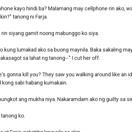
phone kayo hindi ba? Malamang may cellphone rin ako, wal
in?" tanong ni Farja.

 rin siyang gamit noong mabunggo ko siya.

no kung lumakad ako sa buong maynila. Baka sakaling may 
kasagot sa lahat ng tanong--" I cut her off.

s gonna kill you? They saw you walking around like an idi
d kong sabi habang kumakain.

ungkot ang mukha niya. Nakaramdam ako ng guilty sa sina
 tanong ko.
