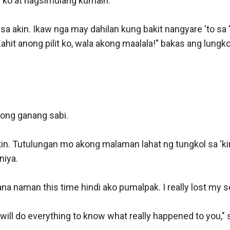
 ko at nagsimulang kumain.

a akin. Ikaw nga may dahilan kung bakit nangyare 'to sa '
it anong pilit ko, wala akong maalala!" bakas ang lungkot
kong ganang sabi.

in. Tutulungan mo akong malaman lahat ng tungkol sa 'kin.
niya.

a naman this time hindi ako pumalpak. I really lost my s
 will do everything to know what really happened to you," s