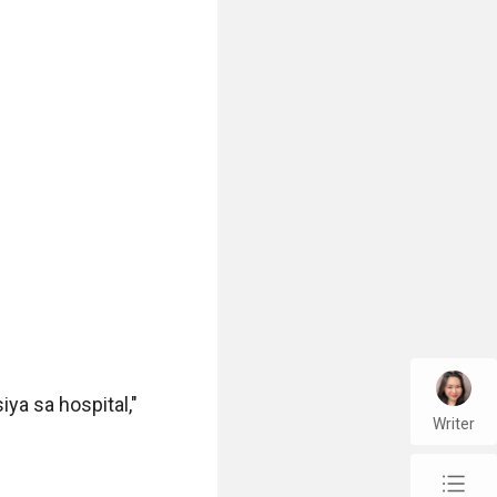
ya sa hospital," 
Writer
chap_list