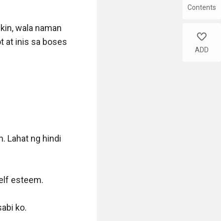
Contents
kin, wala naman 
like
 at inis sa boses 
ADD
 Lahat ng hindi 
elf esteem.

abi ko.
