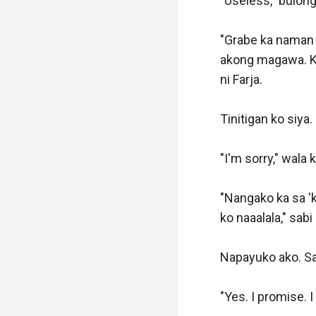
"Useless," bulong
"Grabe ka naman s
akong magawa. Kah
ni Farja.

Tinitigan ko siya.

"I'm sorry," wala 
"Nangako ka sa 'k
ko naaalala," sabi 
Napayuko ako. San
"Yes. I promise. I