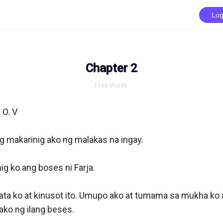
Log
Chapter 2
1160
Words
 O. V

 makarinig ako ng malakas na ingay.

nig ko ang boses ni Farja.

ata ko at kinusot ito. Umupo ako at tumama sa mukha ko a
ko ng ilang beses.
