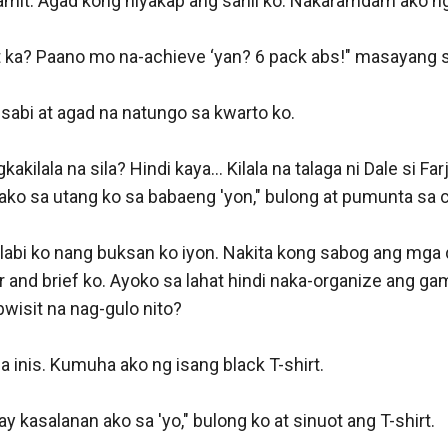
mit. Agad kong niyakap ang sarili ko. Nakaramdam ako ng 
ka? Paano mo na-achieve ‘yan? 6 pack abs!" masayang sab
 sabi at agad na natungo sa kwarto ko.

akilala na sila? Hindi kaya… Kilala na talaga ni Dale si Far
ko sa utang ko sa babaeng 'yon," bulong at pumunta sa ca
abi ko nang buksan ko iyon. Nakita kong sabog ang mga d
 and brief ko. Ayoko sa lahat hindi naka-organize ang gami
isit na nag-gulo nito?

 inis. Kumuha ako ng isang black T-shirt.

y kasalanan ako sa 'yo," bulong ko at sinuot ang T-shirt.
