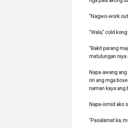
nga pala akong da
"Nagwo-work out 
"Wala," cold kong
"Bakit parang magk
matulungan niya a
Napa-awang ang l
rin ang mga boxer
naman kaya ang bw
Napa-ismid ako sa
"Pasalamat ka, ma