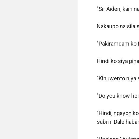
"Sir Aiden, kain 
Nakaupo na sila s
"Pakiramdam ko fir
Hindi ko siya pin
"Kinuwento niya sa
"Do you know her?
"Hindi, ngayon ko 
sabi ni Dale haba