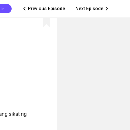
Previous Episode
Next Episode
 in
ic_arrow_left
ic_arrow_right
ng sikat ng 