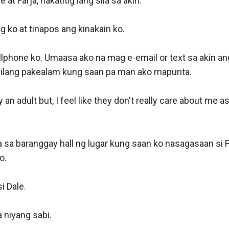
 at Farja, nakatitig lang sila sa akin.

g ko at tinapos ang kinakain ko.

lphone ko. Umaasa ako na mag e-email or text sa akin ang
silang pakealam kung saan pa man ako mapunta.

 an adult but, I feel like they don't really care about me as
 sa baranggay hall ng lugar kung saan ko nasagasaan si Fa
.

 Dale.

a niyang sabi.
