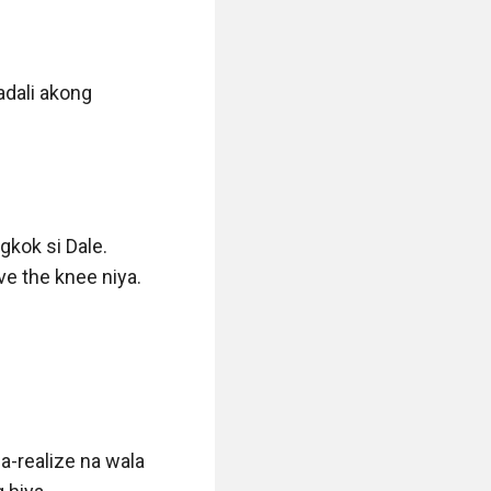
dali akong 
kok si Dale. 
e the knee niya.

a-realize na wala 