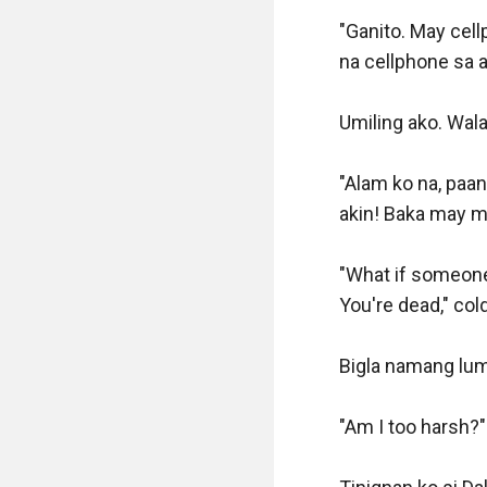
"Ganito. May cell
na cellphone sa ak
Umiling ako. Wala
"Alam ko na, paa
akin! Baka may ma
"What if someone'
You're dead," col
Bigla namang lum
"Am I too harsh?"