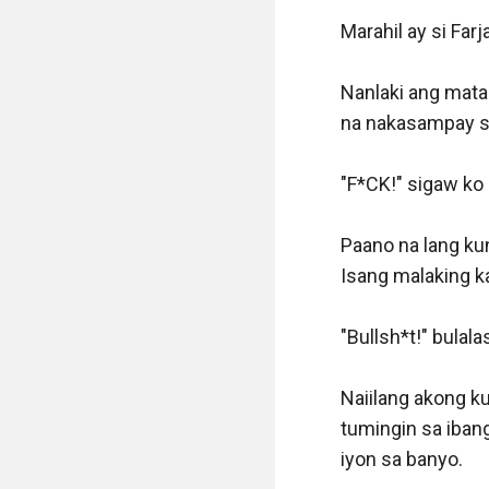
Marahil ay si Far
Nanlaki ang mata 
na nakasampay sa 
"F*CK!" sigaw ko 
Paano na lang kun
Isang malaking ka
"Bullsh*t!" bulala
Naiilang akong ku
tumingin sa iban
iyon sa banyo.
