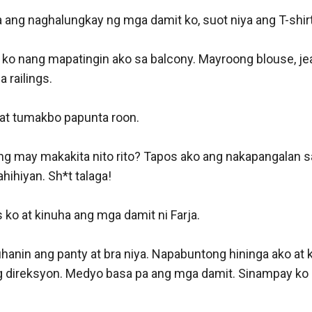
ja ang naghalungkay ng mga damit ko, suot niya ang T-shirt 
ko nang mapatingin ako sa balcony. Mayroong blouse, jean
railings.

at tumakbo papunta roon.

g may makakita nito rito? Tapos ako ang nakapangalan sa 
hihiyan. Sh*t talaga!

s ko at kinuha ang mga damit ni Farja.

hanin ang panty at bra niya. Napabuntong hininga ako at k
g direksyon. Medyo basa pa ang mga damit. Sinampay ko 