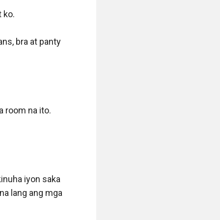
ko.

s, bra at panty 
room na ito. 
inuha iyon saka 
na lang ang mga 