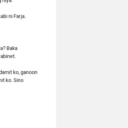
hiya.

i ni Farja.

ja? Baka 
binet.

amit ko, ganoon 
t ko. Sino 