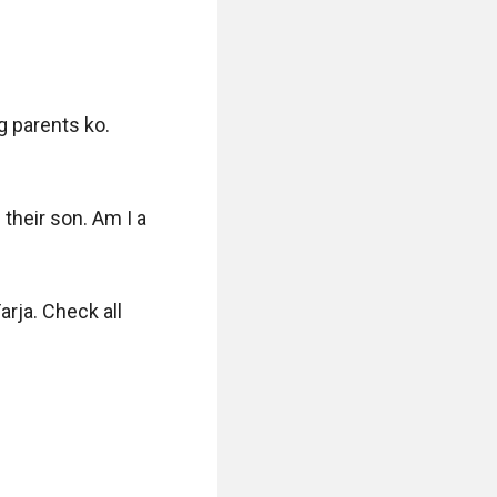
 parents ko. 
 their son. Am I a 
rja. Check all 