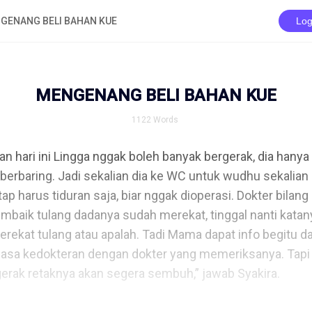
GENANG BELI BAHAN KUE
Log
MENGENANG BELI BAHAN KUE
1122
Words
n hari ini Lingga nggak boleh banyak bergerak, dia hanya
erbaring. Jadi sekalian dia ke WC untuk wudhu sekalian s
tap harus tiduran saja, biar nggak dioperasi. Dokter bilang
baik tulang dadanya sudah merekat, tinggal nanti katan
erekat tulang atau apalah. Tadi Mama dapat info begitu dar
hasa kedokteran dengan dokter yang memeriksanya. Tapi in
erak retaknya akan segera sembuh,” jawab Syakira. 
