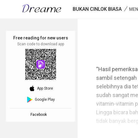
/
BUKAN CINLOK BIASA
MEN
Free reading for new users
Scan code to download app
“Hasil pemeriksaa
sambil setengah b
selebihnya dia te
download_ios
App Store
sudah sangat mem
Google Play
vitamin-vitamin p
Lingga bicara ba
Facebook
tidak banyak berg