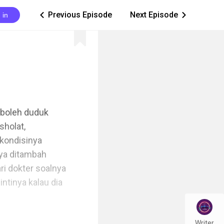
Previous Episode
Next Episode
 in
ic_arrow_left
ic_arrow_right
 boleh duduk 
holat, 
 kondisinya 
ya ditambah 
i dokter soalnya 
tinya kalau dia 
Writer