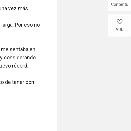
Contents
like
ADD