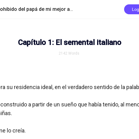
/
Sometiéndome al encanto prohibido del papá de mi mejor amiga
Capítulo 1: El semental i
Log
Capítulo 1: El semental italiano
2142
Words