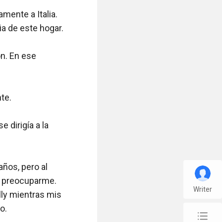
Writer
chap_list