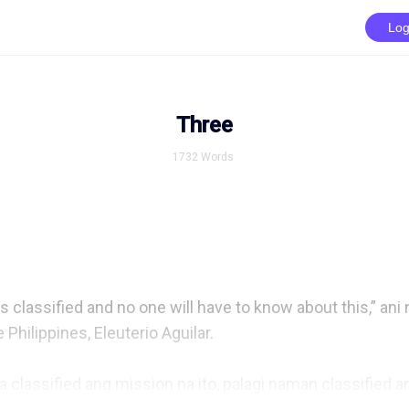
Log
Three
1732
Words
classified and no one will have to know about this,” ani n
Philippines, Eleuterio Aguilar.

 classified ang mission na ito, palagi naman classified 