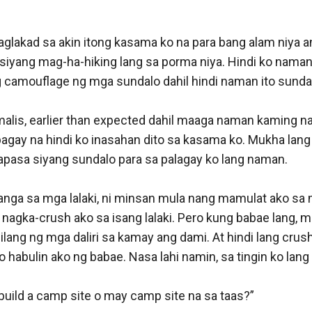
n, ilang taon na ba ako sa trabaho ko bilang Agent ng SIS.
ba ko n autos galing sa mga nakatataas na palihim nilang
in. Kami ang gagawa para walang magiging butas sa hanay
ong gobyerno. Na kapag nagkaroon ng kaguluhan hindi m
erno. Para Malaya silang maghuhugas kamay at sasabihin 
sa mga nangyayari.

fully aware in this kind of job.” Sabi ko na lang.

bi ang general, mga instruction sa magiging trabaho nam
pos ang pagbibigay ng instruction sa amin pinalabas na ak
hatid ko pa kayo sa magiging quarters ninyo ngayong gabi,
 kong naghihintay sa labas ng opisina.
