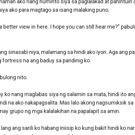
an ang itsura niya, mukha siyang foreigner, nope hindi pa
 siya. Apelyido pa lang ng lalaking iyon alam mo nang ibang
 mga mata niya na kulay green. Hindi naman siya mukhang 
d doon, mukha lang siya talagang lampa.

m kung bakit siya ang pinadala ng presidente. Hindi ko nga r
siya nanggaling. They just instructed me that if I ever sen
hin ko kung saan siya nanggaling pero wala silang ibang s
saan ba talaga siya nanggaling. Magulo man pero kailanga
ng mga nakakataas sa atin.”

sabi pa matapos ng mahabang paliwanag na iyon ng tatay k
mukhang wala naman akong magagawa na. Dahil kahit a
nang magagawa pa sa bagay na ito.
