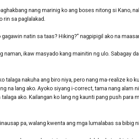
apos ang araw ko na wala akong masyadong ginawa. I hate 
a Manila ngayon hindi ako pwedeng bumalik na lang sa osp
 night a rest.

 ilang libo pa sana ang kikitain ko ngayon kung nasa Manila
li ko ng nasa loob na ako ng quarters kung saan ako magpa
at I’ve said sir, hindi natin kailangan ng medic. Nakita niy
g iyon, mukhang kahit ipis hindi kayang patayin ng isang iyo
a kailangan ko ng makakasama na doctor, no thank you sir
ko tanga lalo na kapag nasa field ako.” dere-deretso kong sa
Dortor Evans na iyon.
