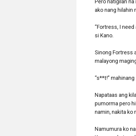
Naalala ko na nam
totoong foreigner
plus sa kulay ng
something relate
“Hindi ko rin ala
kung saan talaga 
doubting me, sabi
department kung 
sumunod sa utos 
Wala na akong na
magreklamo ako 
general ko wala 