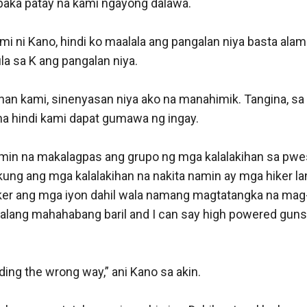
Captain, focus in this mission. Hindi ka man nila ma-reco
this mission. Nandito kami ng Mommy mo na proud na proud
giti ko naman.

ually madaling-araw pa lang gising na ako kahit na late
man akong tulog manok lang, sa trabaho ko ba namang ‘to 
gan na alisto kami at malakas ang pakiramdam sa paligid 
as pa naman na nasa bundok kami kaya sanay ako sa mab
ptain,” bati sa akin ng isang kasamahan kong sundalo.

na ba ‘yong doctor?” kahit na natulog na ako hindi nawala an
kagabi, sabi ko sa sarili ko kapag tulog pa iyong doctor na
n ko siya. Sasabihin ko na lang na napaka-incompetent ng 