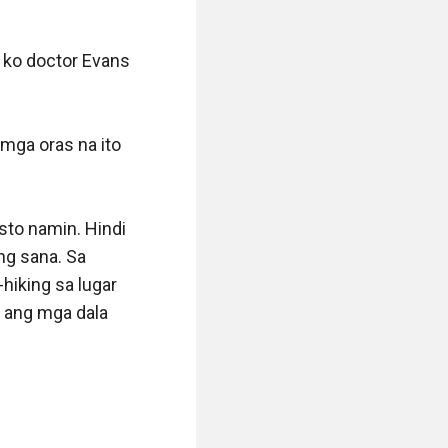
gnized as the 
 sa ‘yo.” Ani ng 
 na akong 
hindi pa ba ako 
kahit na 
abaw na tulog 
g inis ko.

 ‘yon sa oras ng 
partner ko at 