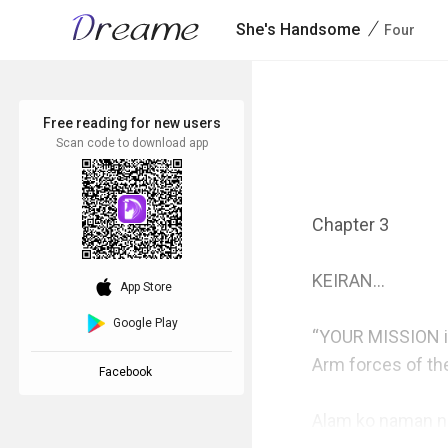
/
She's Handsome
Four
Free reading for new users
Scan code to download app
Chapter 3

KEIRAN…

download_ios
App Store
Google Play
“YOUR MISSION is 
Arm forces of the 
Facebook
Alam ko naman na