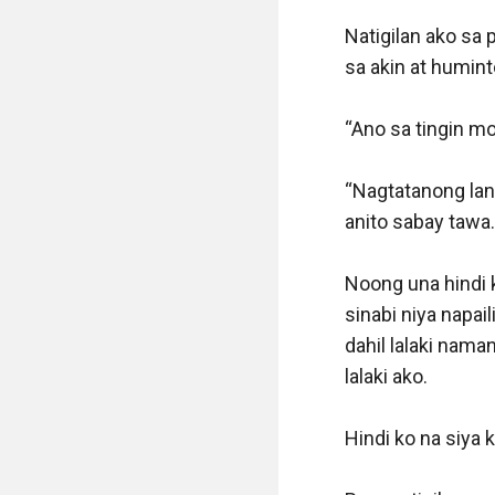
And that day, nat
say, malayo ako s
I need to take this
“Sayang ang oras,
bulong ko sa sari
………………………..

AGA…

“I WILL REPEAT wh
itsura ng lalakin
sasabihin ninyo n
sarili ko, hindi a
makalabas na ang 