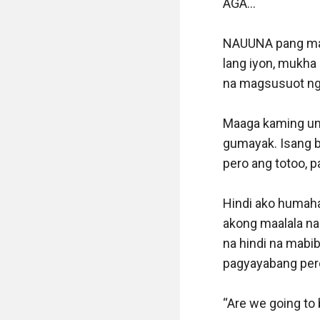
Alam ko naman iyo
na ba ang napatum
amin na trabahuh
sundo, o ng mism
naka-upo sa goby
wala silang alam 
“I get it, and I’m 
Madami pang sina
ito. At nang mata
nito.

“This way Doc. Ha
sundalo na nakita