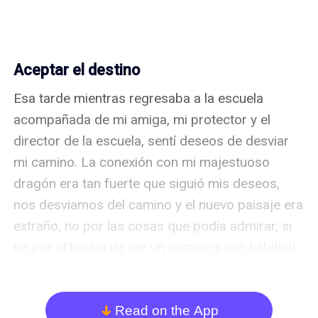
Aceptar el destino
Esa tarde mientras regresaba a la escuela 
acompañada de mi amiga, mi protector y el 
director de la escuela, sentí deseos de desviar 
mi camino. La conexión con mi majestuoso 
dragón era tan fuerte que siguió mis deseos, 
nos desviamos del camino y el nuevo paisaje era 
extraño, no por las cosas que podía admirar, si 
no por el hecho de ser un camino poco habitual, 
por que jamás había transitado.

-¿Qué haces? ¿a dónde vamos? -dijo mi 
Read on the App
arrow_down