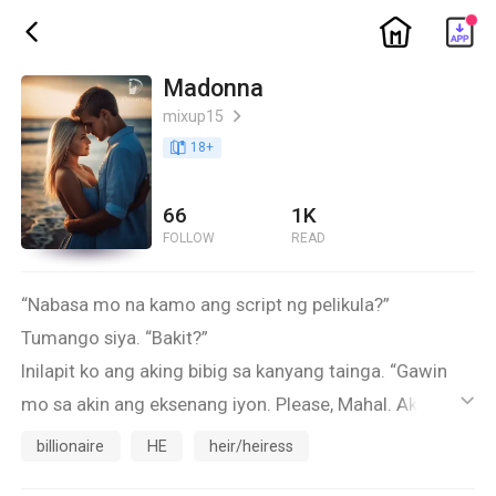
ic_home
ic_back
Madonna
mixup15
ic_arrow_right
book_age
18
+
66
1K
FOLLOW
READ
“Nabasa mo na kamo ang script ng pelikula?”
Tumango siya. “Bakit?”
Inilapit ko ang aking bibig sa kanyang tainga. “Gawin
mo sa akin ang eksenang iyon. Please, Mahal. Ako
ic_default
muna, bago sa pelikula.”
billionaire
HE
heir/heiress