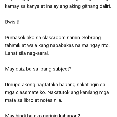
kamay sa kanya at inalay ang aking gitnang daliri. 

Bwisit!

Pumasok ako sa classroom namin. Sobrang 
tahimik at wala kang nababakas na maingay rito. 
Lahat sila nag-aaral. 

May quiz ba sa ibang subject?

Umupo akong nagtataka habang nakatingin sa 
mga classmate ko. Nakatutok ang kanilang mga 
mata sa libro at notes nila. 

May hindi ba ako narinig kahapon? 
