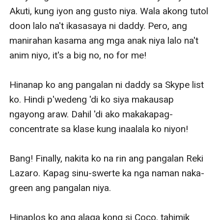
Akuti, kung iyon ang gusto niya. Wala akong tutol 
doon lalo na't ikasasaya ni daddy. Pero, ang 
manirahan kasama ang mga anak niya lalo na't 
anim niyo, it's a big no, no for me!

Hinanap ko ang pangalan ni daddy sa Skype list 
ko. Hindi p'wedeng 'di ko siya makausap 
ngayong araw. Dahil 'di ako makakapag-
concentrate sa klase kung inaalala ko niyon!

Bang! Finally, nakita ko na rin ang pangalan Reki 
Lazaro. Kapag sinu-swerte ka nga naman naka-
green ang pangalan niya. 

Hinaplos ko ang alaga kong si Coco, tahimik 