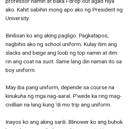
professor namin at baka i-drop out agad niya 
ako. Kahit sabihin mong apo ako ng President ng 
University.

Binilisan ko ang aking pagligo. Pagkatapos, 
nagbihis ako ng school uniform. Kulay itim ang 
slacks and beige ang loob ng top namin at itim 
rin ang coat na suot. Same lang din naman ito sa 
boy uniform. 

May iba pang uniform, depende sa course na 
kinukuha ng mga nag-aaral. P'wede ka ring mag-
civillian na lang kung 'di mo trip ang uniform. 

Inayos ko ang aking sarili. Blinower ko ang buhok 