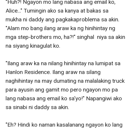
"Huh?! Ngayon mo lang nabasa ang email ko, 
Alice..." Tumingin ako sa kanya at bakas sa 
mukha ni daddy ang pagkakaproblema sa akin. 
"Alam mo bang ilang araw ka ng hinihintay ng 
mga step-brothers mo, ha?!" singhal  niya sa akin 
na siyang kinagulat ko. 

"Ilang araw ka na nilang hinihintay na lumipat sa 
Hanlon Residence. Ilang araw na silang 
naghihintay na may dumating na malalaking truck 
para ayusin ang gamit mo pero ngayon mo pa 
lang nabasa ang email ko sa'yo!" Napangiwi ako 
sa sinabi ni daddy sa akin. 

"Eh? Hindi ko naman kasalanang ngayon ko lang 