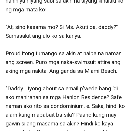
nahihiya niyang sabi sa akin na siyang kinalaki ko 
ng mga mata ko!

"At, sino kasama mo? Si Ms. Akuti ba, daddy?" 
Sumasakit ang ulo ko sa kanya. 

Proud itong tumango sa akin at naiba na naman 
ang screen. Puro mga naka-swimsuit attire ang 
aking mga nakita. Ang ganda sa Miami Beach. 

"Daddy... Iyong about sa email p'wede bang 'di 
ako manirahan sa mga Hanlon Residence? Safe 
naman ako rito sa condominium, e. Saka, hindi ko 
alam kung mababait ba sila? Paano kung may 
gawin silang masama sa akin? Hindi ko kaya 