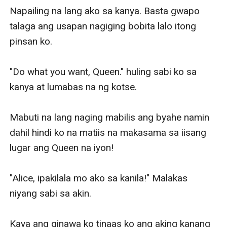
Napailing na lang ako sa kanya. Basta gwapo 
talaga ang usapan nagiging bobita lalo itong 
pinsan ko. 

"Do what you want, Queen." huling sabi ko sa 
kanya at lumabas na ng kotse. 

Mabuti na lang naging mabilis ang byahe namin 
dahil hindi ko na matiis na makasama sa iisang 
lugar ang Queen na iyon! 

"Alice, ipakilala mo ako sa kanila!" Malakas 
niyang sabi sa akin. 

Kaya ang ginawa ko tinaas ko ang aking kanang 