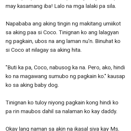
may kasamang iba! Lalo na mga lalaki pa sila. 

Napababa ang aking tingin ng makitang umiikot 
sa aking paa si Coco. Tinignan ko ang lalagyan 
ng pagkain, ubos na ang laman nu'n. Binuhat ko 
si Coco at nilagay sa aking hita. 

"Buti ka pa, Coco, nabusog ka na. Pero, ako, hindi 
ko na magawang sumubo ng pagkain ko." kausap 
ko sa aking baby dog. 

Tinignan ko tuloy niyong pagkain kong hindi ko 
pa rin maubos dahil sa nalaman ko kay daddy. 

Okay lang naman sa akin na ikasal siya kay Ms. 