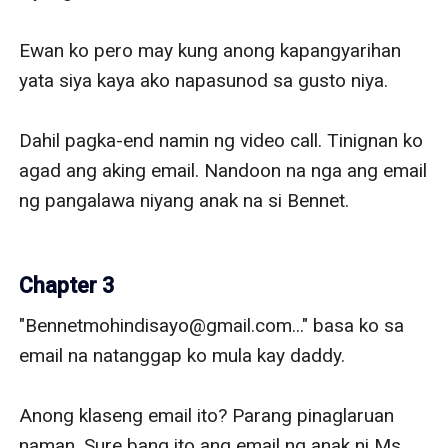
Ewan ko pero may kung anong kapangyarihan 
yata siya kaya ako napasunod sa gusto niya. 

Dahil pagka-end namin ng video call. Tinignan ko 
agad ang aking email. Nandoon na nga ang email 
ng pangalawa niyang anak na si Bennet.

Chapter 3
"Bennetmohindisayo@gmail.com..." basa ko sa 
email na natanggap ko mula kay daddy. 

Anong klaseng email ito? Parang pinaglaruan 
naman. Sure bang ito ang email ng anak ni Ms. 