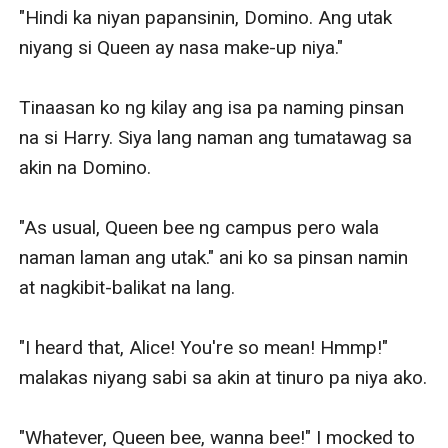
"Hindi ka niyan papansinin, Domino. Ang utak 
niyang si Queen ay nasa make-up niya." 

Tinaasan ko ng kilay ang isa pa naming pinsan 
na si Harry. Siya lang naman ang tumatawag sa 
akin na Domino.

"As usual, Queen bee ng campus pero wala 
naman laman ang utak." ani ko sa pinsan namin 
at nagkibit-balikat na lang. 

"I heard that, Alice! You're so mean! Hmmp!" 
malakas niyang sabi sa akin at tinuro pa niya ako. 

"Whatever, Queen bee, wanna bee!" I mocked to 