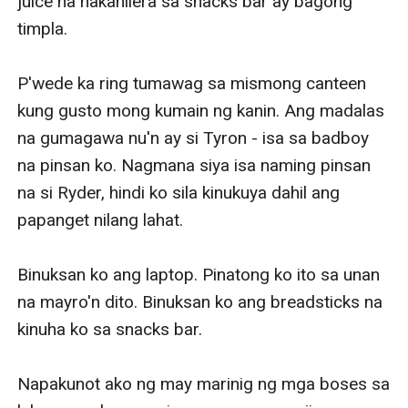
juice na nakahilera sa snacks bar ay bagong 
timpla. 

P'wede ka ring tumawag sa mismong canteen 
kung gusto mong kumain ng kanin. Ang madalas 
na gumagawa nu'n ay si Tyron - isa sa badboy 
na pinsan ko. Nagmana siya isa naming pinsan 
na si Ryder, hindi ko sila kinukuya dahil ang 
papanget nilang lahat. 

Binuksan ko ang laptop. Pinatong ko ito sa unan 
na mayro'n dito. Binuksan ko ang breadsticks na 
kinuha ko sa snacks bar. 

Napakunot ako ng may marinig ng mga boses sa 