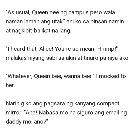
"As usual, Queen bee ng campus pero wala 
naman laman ang utak." ani ko sa pinsan namin 
at nagkibit-balikat na lang. 

"I heard that, Alice! You're so mean! Hmmp!" 
malakas niyang sabi sa akin at tinuro pa niya ako. 

"Whatever, Queen bee, wanna bee!" I mocked to 
her. 

Narinig ko ang pagsara ng kanyang compact 
mirror. "Aha! Nabasa mo na siguro ang email ng 
daddy mo, ano?" 
