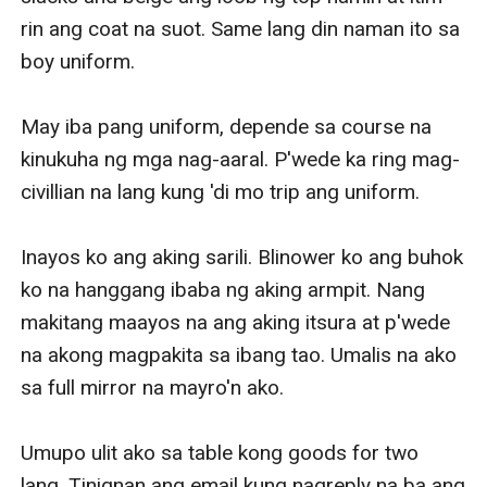
rin ang coat na suot. Same lang din naman ito sa 
boy uniform. 

May iba pang uniform, depende sa course na 
kinukuha ng mga nag-aaral. P'wede ka ring mag-
civillian na lang kung 'di mo trip ang uniform. 

Inayos ko ang aking sarili. Blinower ko ang buhok 
ko na hanggang ibaba ng aking armpit. Nang 
makitang maayos na ang aking itsura at p'wede 
na akong magpakita sa ibang tao. Umalis na ako 
sa full mirror na mayro'n ako. 

Umupo ulit ako sa table kong goods for two 
lang. Tinignan ang email kung nagreply na ba ang 