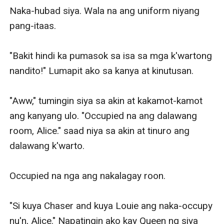
Naka-hubad siya. Wala na ang uniform niyang 
pang-itaas. 

"Bakit hindi ka pumasok sa isa sa mga k'wartong 
nandito!" Lumapit ako sa kanya at kinutusan. 

"Aww," tumingin siya sa akin at kakamot-kamot 
ang kanyang ulo. "Occupied na ang dalawang 
room, Alice." saad niya sa akin at tinuro ang 
dalawang k'warto. 

Occupied na nga ang nakalagay roon. 

"Si kuya Chaser and kuya Louie ang naka-occupy 
nu'n, Alice." Napatingin ako kay Queen ng siya 