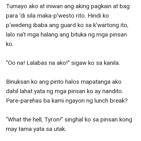
Tumayo ako at iniwan ang aking pagkain at bag 
para 'di sila maka-p'westo rito. Hindi ko 
p'wedeng ibaba ang guard ko sa k'wartong ito, 
lalo na't mga halang ang bituka ng mga pinsan 
ko. 

"Oo na! Lalabas na ako!" sigaw ko sa kanila. 

Binuksan ko ang pinto halos mapatanga ako 
dahil lahat yata ng mga pinsan ko ay nandito. 
Pare-parehas ba kami ngayon ng lunch break?

"What the hell, Tyron!" singhal ko sa pinsan kong 
may tama yata sa utak. 
