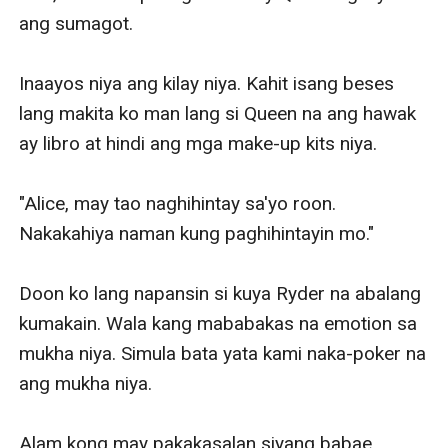
ang sumagot. 

Inaayos niya ang kilay niya. Kahit isang beses 
lang makita ko man lang si Queen na ang hawak 
ay libro at hindi ang mga make-up kits niya. 

"Alice, may tao naghihintay sa'yo roon. 
Nakakahiya naman kung paghihintayin mo." 

Doon ko lang napansin si kuya Ryder na abalang 
kumakain. Wala kang mababakas na emotion sa 
mukha niya. Simula bata yata kami naka-poker na 
ang mukha niya. 

Alam kong may pakakasalan siyang babae. 