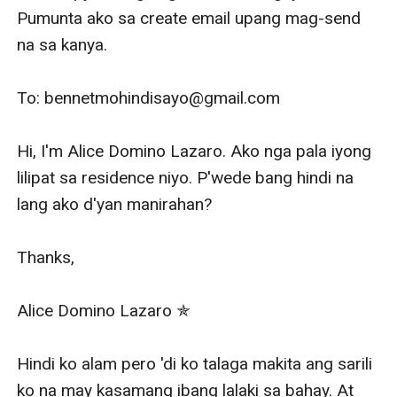
Pumunta ako sa create email upang mag-send 
na sa kanya. 

To: bennetmohindisayo@gmail.com

Hi, I'm Alice Domino Lazaro. Ako nga pala iyong 
lilipat sa residence niyo. P'wede bang hindi na 
lang ako d'yan manirahan?

Thanks,

Alice Domino Lazaro ✯

Hindi ko alam pero 'di ko talaga makita ang sarili 
ko na may kasamang ibang lalaki sa bahay. At 