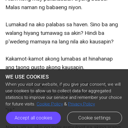
Malas naman ng babaeng niyon. 

Lumakad na ako palabas sa haven. Sino ba ang 
walang hiyang tumawag sa akin? Hindi ba 
p'wedeng mamaya na lang nila ako kausapin?

Kakamot-kamot akong lumabas at hinahanap 
ang taong gusto akong kausapin. 

WE USE COOKIES
"Nasa'n ang naghahanap sa akin?" kausap ko sa 
When you visit our website, if you give your consent, we will
use cookies to allow us to collect data for aggregated
aking sarili at luminga-linga sa paligid. 

statistics to improve our service and remember your choice
for future visits.
Cookie Policy
&
Privacy Policy
"Hi," 

Accept all cookies
Cookie settings
Napa-atras ako ng may sumulpot sa aking isang 