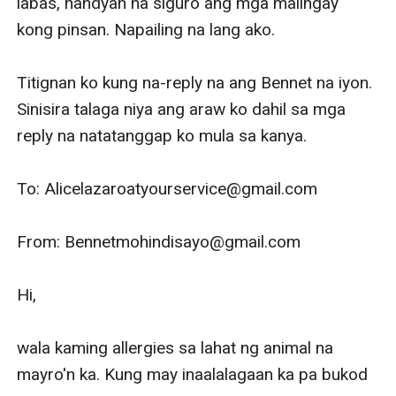
labas, nandyan na siguro ang mga maiingay 
kong pinsan. Napailing na lang ako. 

Titignan ko kung na-reply na ang Bennet na iyon. 
Sinisira talaga niya ang araw ko dahil sa mga 
reply na natatanggap ko mula sa kanya. 

To: Alicelazaroatyourservice@gmail.com

From: Bennetmohindisayo@gmail.com

Hi,

wala kaming allergies sa lahat ng animal na 
mayro'n ka. Kung may inaalalagaan ka pa bukod 