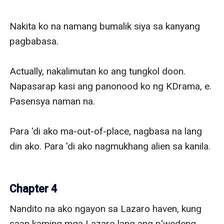
Nakita ko na namang bumalik siya sa kanyang 
pagbabasa. 

Actually, nakalimutan ko ang tungkol doon. 
Napasarap kasi ang panonood ko ng KDrama, e. 
Pasensya naman na. 

Para 'di ako ma-out-of-place, nagbasa na lang 
din ako. Para 'di ako nagmukhang alien sa kanila.

Chapter 4
Nandito na ako ngayon sa Lazaro haven, kung 
saan kaming mga Lazaro lang ang p'wedeng 