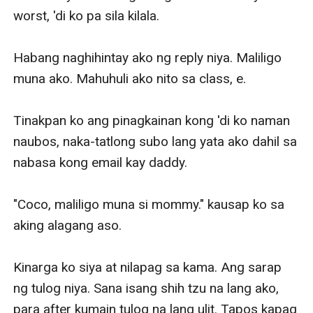
worst, 'di ko pa sila kilala. 

Habang naghihintay ako ng reply niya. Maliligo 
muna ako. Mahuhuli ako nito sa class, e. 

Tinakpan ko ang pinagkainan kong 'di ko naman 
naubos, naka-tatlong subo lang yata ako dahil sa 
nabasa kong email kay daddy. 

"Coco, maliligo muna si mommy." kausap ko sa 
aking alagang aso.

Kinarga ko siya at nilapag sa kama. Ang sarap 
ng tulog niya. Sana isang shih tzu na lang ako, 
para after kumain tulog na lang ulit. Tapos kapag 