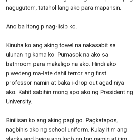
nagugutom, tatahol lang ako para mapansin. 

Ano ba itong pinag-iisip ko. 

Kinuha ko ang aking towel na nakasabit sa 
ulunan ng kama ko. Pumasok na ako sa 
bathroom para makaligo na ako. Hindi ako 
p'wedeng ma-late dahil terror ang first 
professor namin at baka i-drop out agad niya 
ako. Kahit sabihin mong apo ako ng President ng 
University.

Binilisan ko ang aking pagligo. Pagkatapos, 
nagbihis ako ng school uniform. Kulay itim ang 
slacks and beige ang loob ng top namin at itim 