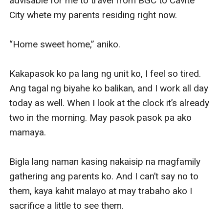
advisable for me to travel from BGC to Cavite 
City whete my parents residing right now. 

“Home sweet home,” aniko. 

Kakapasok ko pa lang ng unit ko, I feel so tired. 
Ang tagal ng biyahe ko balikan, and I work all day 
today as well. When I look at the clock it’s already 
two in the morning. May pasok pasok pa ako 
mamaya. 

Bigla lang naman kasing nakaisip na magfamily 
gathering ang parents ko. And I can’t say no to 
them, kaya kahit malayo at may trabaho ako I 
sacrifice a little to see them. 
