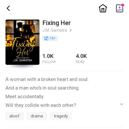
ic_home
ic_back
Fixing Her
J.M. Samatra
ic_arrow_right
book_age
18
+
1.0K
4.0K
FOLLOW
READ
A woman with a broken heart and soul.
And a man who's in soul searching.
Meet accidentally.
Will they collide with each other?
ic_default
Or they'll passed their chance to become happy.
aloof
drama
tragedy
Let's meet Apolonio and Jolene as they solve their own