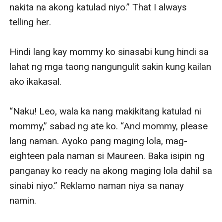
nakita na akong katulad niyo.” That I always 
telling her. 

Hindi lang kay mommy ko sinasabi kung hindi sa 
lahat ng mga taong nangungulit sakin kung kailan 
ako ikakasal. 

“Naku! Leo, wala ka nang makikitang katulad ni 
mommy,” sabad ng ate ko. “And mommy, please 
lang naman. Ayoko pang maging lola, mag-
eighteen pala naman si Maureen. Baka isipin ng 
panganay ko ready na akong maging lola dahil sa 
sinabi niyo.” Reklamo naman niya sa nanay 
namin. 
