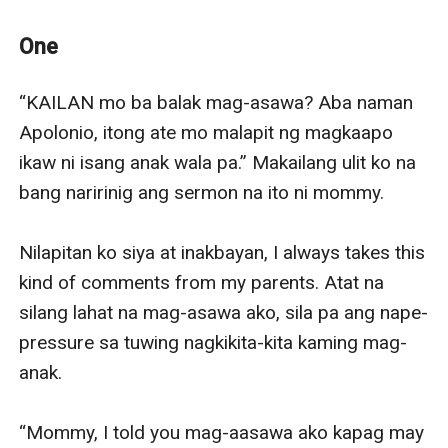
dilemma in life.
One
“KAILAN mo ba balak mag-asawa? Aba naman 
Apolonio, itong ate mo malapit ng magkaapo 
ikaw ni isang anak wala pa.” Makailang ulit ko na 
bang naririnig ang sermon na ito ni mommy. 

Nilapitan ko siya at inakbayan, I always takes this 
kind of comments from my parents. Atat na 
silang lahat na mag-asawa ako, sila pa ang nape-
pressure sa tuwing nagkikita-kita kaming mag-
anak. 

“Mommy, I told you mag-aasawa ako kapag may 