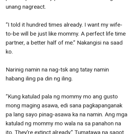
unang nagreact. 

“I told it hundred times already. I want my wife-
to-be will be just like mommy. A perfect life time 
partner, a better half of me.” Nakangisi na saad 
ko. 

Narinig namin na nag-tsk ang tatay namin 
habang iling pa din ng iling. 

“Kung katulad pala ng mommy mo ang gusto 
mong maging asawa, edi sana pagkapanganak 
pa lang sayo pinag-asawa ka na namin. Ang mga 
katulad ng mommy mo wala na sa panahon na 
ito. They’re extinct already.” Tumatawa na sagot 