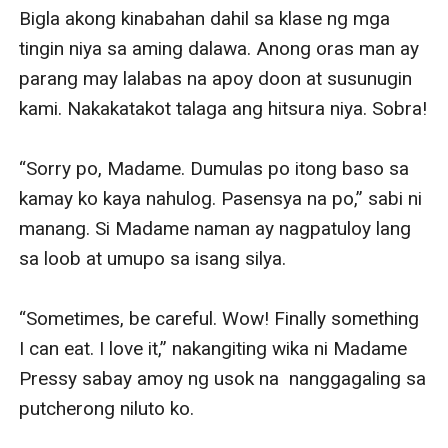
Bigla akong kinabahan dahil sa klase ng mga 
tingin niya sa aming dalawa. Anong oras man ay 
parang may lalabas na apoy doon at susunugin 
kami. Nakakatakot talaga ang hitsura niya. Sobra!

“Sorry po, Madame. Dumulas po itong baso sa 
kamay ko kaya nahulog. Pasensya na po,” sabi ni 
manang. Si Madame naman ay nagpatuloy lang 
sa loob at umupo sa isang silya.

“Sometimes, be careful. Wow! Finally something 
I can eat. I love it,” nakangiting wika ni Madame 
Pressy sabay amoy ng usok na  nanggagaling sa 
putcherong niluto ko.
