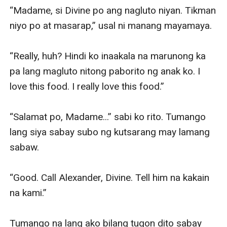
“Madame, si Divine po ang nagluto niyan. Tikman 
niyo po at masarap,” usal ni manang mayamaya.

“Really, huh? Hindi ko inaakala na marunong ka 
pa lang magluto nitong paborito ng anak ko. I 
love this food. I really love this food.”

“Salamat po, Madame...” sabi ko rito. Tumango 
lang siya sabay subo ng kutsarang may lamang 
sabaw.

“Good. Call Alexander, Divine. Tell him na kakain 
na kami.” 

Tumango na lang ako bilang tugon dito sabay 