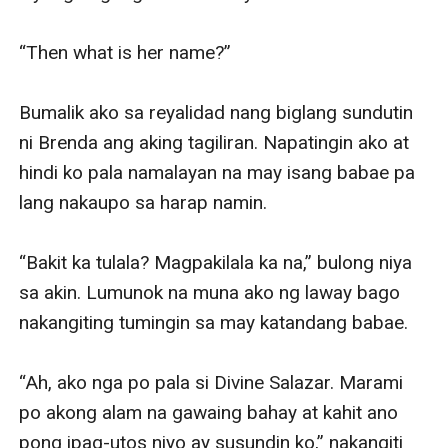
“Then what is her name?”

Bumalik ako sa reyalidad nang biglang sundutin 
ni Brenda ang aking tagiliran. Napatingin ako at 
hindi ko pala namalayan na may isang babae pa 
lang nakaupo sa harap namin.

“Bakit ka tulala? Magpakilala ka na,” bulong niya 
sa akin. Lumunok na muna ako ng laway bago 
nakangiting tumingin sa may katandang babae.

“Ah, ako nga po pala si Divine Salazar. Marami 
po akong alam na gawaing bahay at kahit ano 
pong ipag-utos niyo ay susundin ko,” nakangiti 