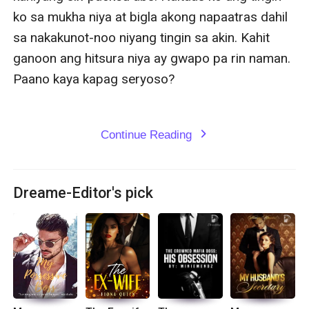
ko sa mukha niya at bigla akong napaatras dahil 
sa nakakunot-noo niyang tingin sa akin. Kahit 
ganoon ang hitsura niya ay gwapo pa rin naman. 
Paano kaya kapag seryoso?

Continue Reading
expand_more
Dreame-Editor's pick