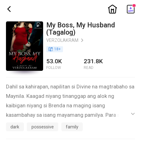
ic_home
ic_back
My Boss, My Husband
(Tagalog)
VERZOLAKRAM
ic_arrow_right
book_age
18
+
53.0K
231.8K
FOLLOW
READ
Dahil sa kahirapan, napilitan si Divine na magtrabaho sa
Maynila. Kaagad niyang tinanggap ang alok ng
kaibigan niyang si Brenda na maging isang
kasambahay sa isang mayamang pamilya. Para sa
ic_default
nanay at kapatid niya, gagawin niya ang lahat kahit na
dark
possessive
family
wala na ang tatay niya.