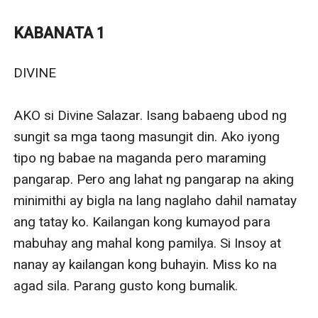
Sa pagtungtong niya sa Maynila, ibang excitement ang
nararamdaman niya dahil iyon ang una niyang beses na
KABANATA 1
makapunta sa siyudad. Nagtrabaho na nga siya bilang
kasambahay at naging mabait ang amo niyang babae.
DIVINE

Pero hindi pa pala iyon matatapos doon, may anak ito,
isang guwapo at matipunong lalaki pero saksakan
AKO si Divine Salazar. Isang babaeng ubod ng 
naman ng sungit. Ito ay walang iba kundi si Alexander,
sungit sa mga taong masungit din. Ako iyong 
ang kaniyang amo number two. Dahil sa ugali nito,
tipo ng babae na maganda pero maraming 
hindi naging maganda ang pagsasama nila. Palaging
pangarap. Pero ang lahat ng pangarap na aking 
maiinit ang ulo nito sa kaniya.
minimithi ay bigla na lang naglaho dahil namatay 
Magiging mabait pa kaya ito sa kaniya gayong hindi
ang tatay ko. Kailangan kong kumayod para 
magandang pag-uugali ang ipinakita nito?
mabuhay ang mahal kong pamilya. Si Insoy at 
Magbabago ba ang lahat sa pagtungtong niya sa
nanay ay kailangan kong buhayin. Miss ko na 
siyudad?
agad sila. Parang gusto kong bumalik.

O unti-unting magsisimula ang kamalasan niya?