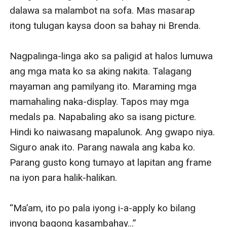
dalawa sa malambot na sofa. Mas masarap 
itong tulugan kaysa doon sa bahay ni Brenda.

Nagpalinga-linga ako sa paligid at halos lumuwa 
ang mga mata ko sa aking nakita. Talagang 
mayaman ang pamilyang ito. Maraming mga 
mamahaling naka-display. Tapos may mga 
medals pa. Napabaling ako sa isang picture. 
Hindi ko naiwasang mapalunok. Ang gwapo niya. 
Siguro anak ito. Parang nawala ang kaba ko. 
Parang gusto kong tumayo at lapitan ang frame 
na iyon para halik-halikan.

“Ma’am, ito po pala iyong i-a-apply ko bilang 
inyong bagong kasambahay...”
