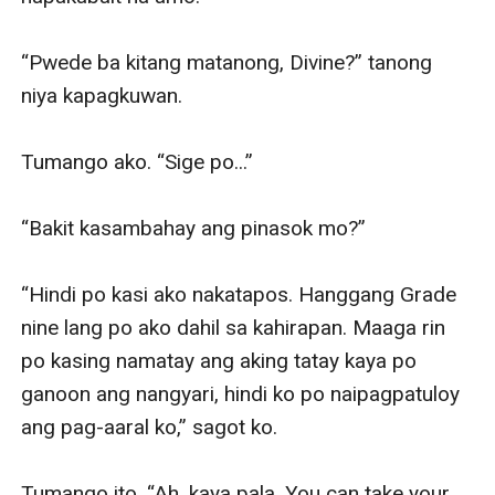
“Pwede ba kitang matanong, Divine?” tanong 
niya kapagkuwan.

Tumango ako. “Sige po...”

“Bakit kasambahay ang pinasok mo?”

“Hindi po kasi ako nakatapos. Hanggang Grade 
nine lang po ako dahil sa kahirapan. Maaga rin 
po kasing namatay ang aking tatay kaya po 
ganoon ang nangyari, hindi ko po naipagpatuloy 
ang pag-aaral ko,” sagot ko.

Tumango ito. “Ah, kaya pala. You can take your 