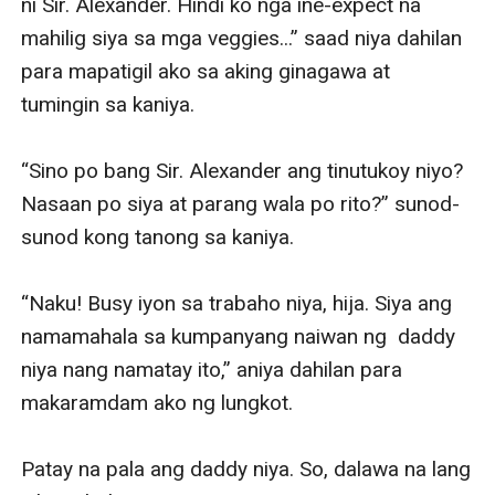
ni Sir. Alexander. Hindi ko nga ine-expect na 
mahilig siya sa mga veggies...” saad niya dahilan 
para mapatigil ako sa aking ginagawa at 
tumingin sa kaniya.

“Sino po bang Sir. Alexander ang tinutukoy niyo? 
Nasaan po siya at parang wala po rito?” sunod-
sunod kong tanong sa kaniya.

“Naku! Busy iyon sa trabaho niya, hija. Siya ang 
namamahala sa kumpanyang naiwan ng  daddy 
niya nang namatay ito,” aniya dahilan para 
makaramdam ako ng lungkot.

Patay na pala ang daddy niya. So, dalawa na lang 