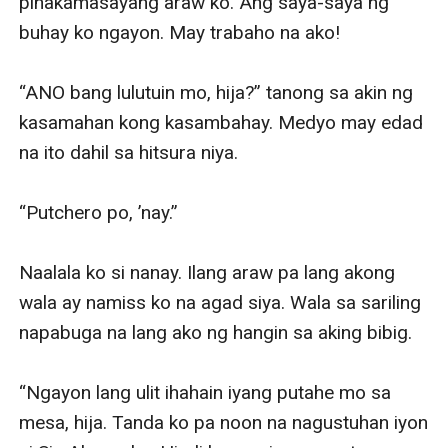
pinakamasayang araw ko. Ang saya-saya ng 
buhay ko ngayon. May trabaho na ako!

“ANO bang lulutuin mo, hija?” tanong sa akin ng 
kasamahan kong kasambahay. Medyo may edad 
na ito dahil sa hitsura niya.

“Putchero po, ’nay.”

Naalala ko si nanay. Ilang araw pa lang akong 
wala ay namiss ko na agad siya. Wala sa sariling 
napabuga na lang ako ng hangin sa aking bibig.

“Ngayon lang ulit ihahain iyang putahe mo sa 
mesa, hija. Tanda ko pa noon na nagustuhan iyon 