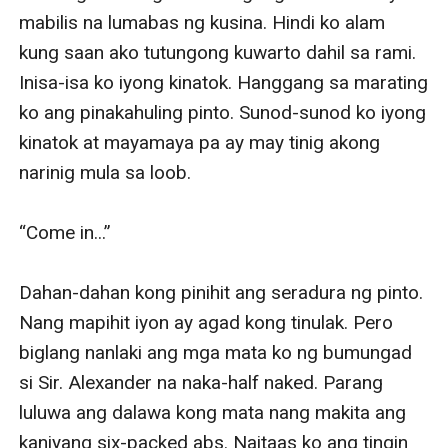
mabilis na lumabas ng kusina. Hindi ko alam 
kung saan ako tutungong kuwarto dahil sa rami. 
Inisa-isa ko iyong kinatok. Hanggang sa marating 
ko ang pinakahuling pinto. Sunod-sunod ko iyong 
kinatok at mayamaya pa ay may tinig akong 
narinig mula sa loob.

“Come in...”

Dahan-dahan kong pinihit ang seradura ng pinto. 
Nang mapihit iyon ay agad kong tinulak. Pero 
biglang nanlaki ang mga mata ko ng bumungad 
si Sir. Alexander na naka-half naked. Parang 
luluwa ang dalawa kong mata nang makita ang 
kaniyang six-packed abs. Naitaas ko ang tingin 