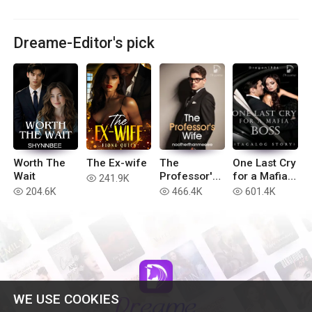
Dreame-Editor's pick
Worth The
The Ex-wife
The
One Last Cry
Wait
Professor's
for a Mafia
241.9K
read
Wife
Boss
204.6K
466.4K
601.4K
read
read
read
(Tagalog
Story)
WE USE COOKIES