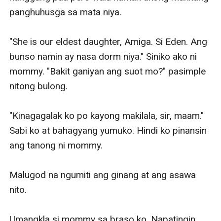
panghuhusga sa mata niya.

"She is our eldest daughter, Amiga. Si Eden. Ang 
bunso namin ay nasa dorm niya." Siniko ako ni 
mommy. "Bakit ganiyan ang suot mo?" pasimple 
nitong bulong.

"Kinagagalak ko po kayong makilala, sir, maam." 
Sabi ko at bahagyang yumuko. Hindi ko pinansin 
ang tanong ni mommy.

Malugod na ngumiti ang ginang at ang asawa 
nito.

Umangkla si mommy sa braso ko. Napatingin 