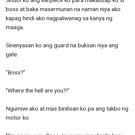
Sinuot ko ang earpiece ko para makausap ko si 
boss at baka masermunan na naman niya ako 
kapag hindi ako nagpaliwanag sa kanya ng 
maaga.

Sinenyasan ko ang guard na buksan niya ang 
gate.

"Boss?"

"Where the hell are you?!"

Ngumiwi ako at mas binilisan ko pa ang takbo ng 
motor ko. 
