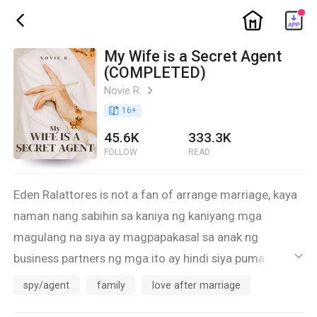
ic_home
ic_back
My Wife is a Secret Agent
(COMPLETED)
Novie R.
ic_arrow_right
book_age
16
+
45.6K
333.3K
FOLLOW
READ
Eden Ralattores is not a fan of arrange marriage, kaya
naman nang sabihin sa kaniya ng kaniyang mga
magulang na siya ay magpapakasal sa anak ng
business partners ng mga ito ay hindi siya pumayag.
ic_default
But because of her job, she agreed.
spy/agent
family
love after marriage