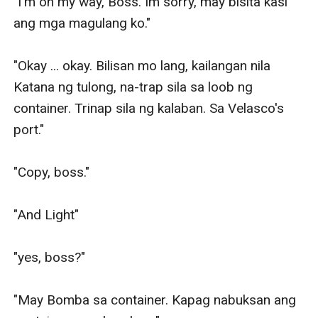
"I'm on my way, Boss. Im sorry, may bisita kasi 
ang mga magulang ko."

"Okay ... okay. Bilisan mo lang, kailangan nila 
Katana ng tulong, na-trap sila sa loob ng 
container. Trinap sila ng kalaban. Sa Velasco's 
port."

"Copy, boss."

"And Light"

"yes, boss?"

"May Bomba sa container. Kapag nabuksan ang 