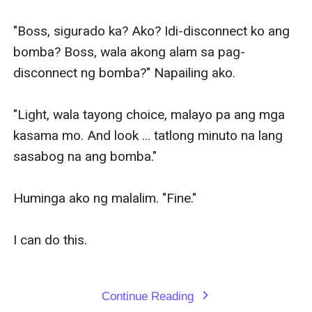
"Boss, sigurado ka? Ako? Idi-disconnect ko ang 
bomba? Boss, wala akong alam sa pag-
disconnect ng bomba?" Napailing ako.

"Light, wala tayong choice, malayo pa ang mga 
kasama mo. And look ... tatlong minuto na lang 
sasabog na ang bomba."

Huminga ako ng malalim. "Fine."

I can do this.

Continue Reading
expand_more