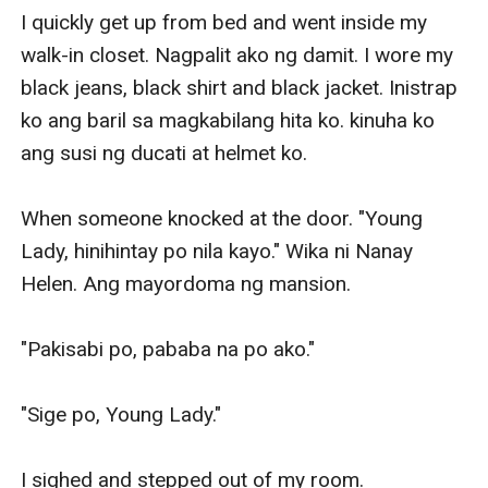
I quickly get up from bed and went inside my 
walk-in closet. Nagpalit ako ng damit. I wore my 
black jeans, black shirt and black jacket. Inistrap 
ko ang baril sa magkabilang hita ko. kinuha ko 
ang susi ng ducati at helmet ko.

When someone knocked at the door. "Young 
Lady, hinihintay po nila kayo." Wika ni Nanay 
Helen. Ang mayordoma ng mansion.

"Pakisabi po, pababa na po ako."

"Sige po, Young Lady."

I sighed and stepped out of my room. 