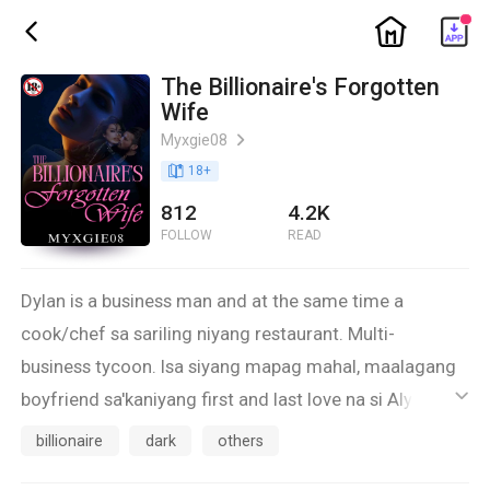
ic_home
ic_back
The Billionaire's Forgotten
Wife
Myxgie08
ic_arrow_right
book_age
18
+
812
4.2K
FOLLOW
READ
Dylan is a business man and at the same time a
cook/chef sa sariling niyang restaurant. Multi-
business tycoon. Isa siyang mapag mahal, maalagang
boyfriend sa'kaniyang first and last love na si Alyana.
ic_default
Ngunit isang trahedya ang magbabago ng kanilang
billionaire
dark
others
kapalaran.