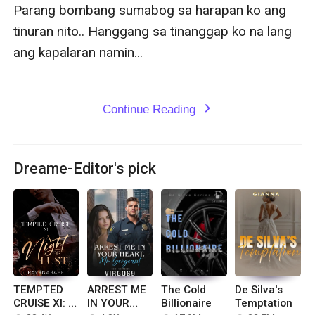
Parang bombang sumabog sa harapan ko ang 
tinuran nito.. Hanggang sa tinanggap ko na lang 
ang kapalaran namin...

Continue Reading
expand_more
Dreame-Editor's pick
TEMPTED
ARREST ME
The Cold
De Silva's
CRUISE XI: A
IN YOUR
Billionaire
Temptation