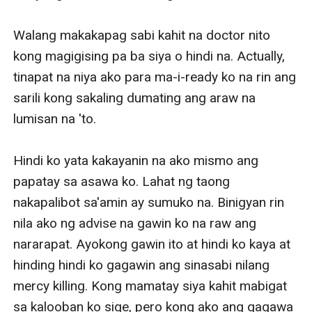
Walang makakapag sabi kahit na doctor nito 
kong magigising pa ba siya o hindi na. Actually, 
tinapat na niya ako para ma-i-ready ko na rin ang 
sarili kong sakaling dumating ang araw na 
lumisan na 'to. 

Hindi ko yata kakayanin na ako mismo ang 
papatay sa asawa ko. Lahat ng taong 
nakapalibot sa'amin ay sumuko na. Binigyan rin 
nila ako ng advise na gawin ko na raw ang 
nararapat. Ayokong gawin ito at hindi ko kaya at 
hinding hindi ko gagawin ang sinasabi nilang 
mercy killing. Kong mamatay siya kahit mabigat 
sa kalooban ko sige, pero kong ako ang gagawa 