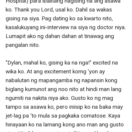
Hospital) para ibalitang nagising na ang asawa 
ko. Thank you Lord, usal ko. Dahil sa wakas 
gising na siya. Pag dating ko sa kwarto nito, 
kasalukuyang ini-interview na siya ng doctor niya. 
Lumapit ako ng dahan dahan at tinawag ang 
pangalan nito. 

"Dylan, mahal ko, gising ka na nga!" excited na 
wika ko. At ang excitement komg 'yon ay 
nabalutan ng mapangamba ng napansin kong 
biglang kumunot ang noo nito at hindi man lang 
ngumiti na nakita niya ako. Gusto ko ng mag 
tampo sa asawa ko, pero iniisip ko na baka may 
jet-lag pa 'to mula sa pagkaka comatose. Kaya 
hinayaan ko na lamang kong ano man ang gusto 