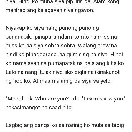
niya. Hindi ko muna siya pipilitin pa. Alam kong 
mahirap ang kalagayan niya ngayon.

Niyakap ko siya nang punong puno ng 
pananabik. Ipinaparamdam ko rito na miss na 
miss ko na siya sobra sobra. Walang araw na 
hindi ko pinagdarasal na gumising na siya. Hindi 
ko namalayan na pumapatak na pala ang luha ko. 
Lalo na nang itulak niyo ako bigla na ikinakunot 
ng noo ko. At mas malamig pa siya sa yelo.

"Miss, look. Who are you? I don't even know you." 
nakasimangot na saad nito. 

Laglag ang panga ko sa narinig ko mula sa bibig 