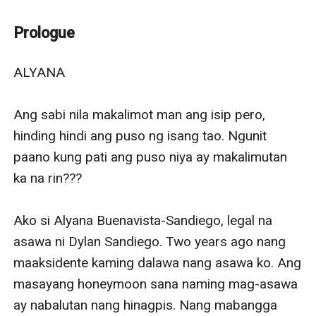
Alyana An executive directress of Buenavista Empire.
She managed her family business when her parents
Prologue
died due to a car accident
After an accident biglang gumuho ang mundo ni
ALYANA

Alyanna ng hindi na siya maalala ng kan'yang asawa.
Paano kong ang dating masaya at punong puno ng
Ang sabi nila makalimot man ang isip pero, 
pagmamahal ay nabalutan nang pighati, pasakit at
hinding hindi ang puso ng isang tao. Ngunit 
pagkawasak ng 'yong puso.
paano kung pati ang puso niya ay makalimutan 
Anong silbi ng dokumentong panghahawakan, kong
ka na rin???

wala ng pagmamahal.
Hanggang saan mo kayang ipaglaban ang asawang
Ako si Alyana Buenavista-Sandiego, legal na 
nakalimutan kana maging ng kan'yang isip at puso..
asawa ni Dylan Sandiego. Two years ago nang 
maaksidente kaming dalawa nang asawa ko. Ang 
masayang honeymoon sana naming mag-asawa 
ay nabalutan nang hinagpis. Nang mabangga 