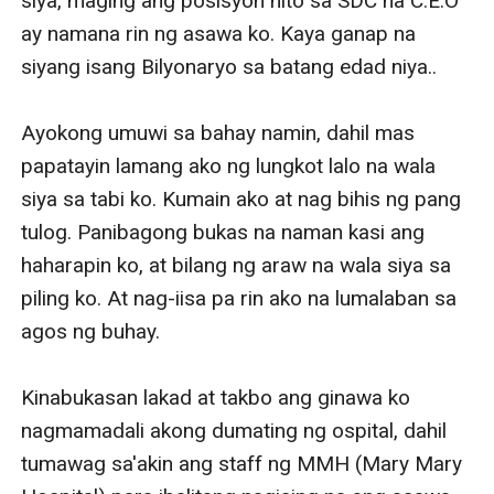
siya, maging ang posisyon nito sa SDC na C.E.O 
ay namana rin ng asawa ko. Kaya ganap na 
siyang isang Bilyonaryo sa batang edad niya..

Ayokong umuwi sa bahay namin, dahil mas 
papatayin lamang ako ng lungkot lalo na wala 
siya sa tabi ko. Kumain ako at nag bihis ng pang 
tulog. Panibagong bukas na naman kasi ang 
haharapin ko, at bilang ng araw na wala siya sa 
piling ko. At nag-iisa pa rin ako na lumalaban sa 
agos ng buhay.

Kinabukasan lakad at takbo ang ginawa ko 
nagmamadali akong dumating ng ospital, dahil 
tumawag sa'akin ang staff ng MMH (Mary Mary 