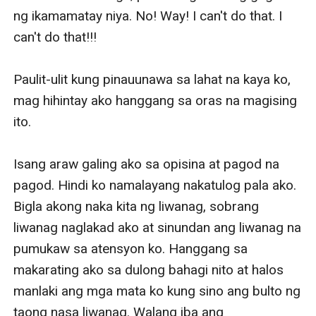
ng ikamamatay niya. No! Way! I can't do that. I 
can't do that!!!

Paulit-ulit kung pinauunawa sa lahat na kaya ko, 
mag hihintay ako hanggang sa oras na magising 
ito. 

Isang araw galing ako sa opisina at pagod na 
pagod. Hindi ko namalayang nakatulog pala ako. 
Bigla akong naka kita ng liwanag, sobrang 
liwanag naglakad ako at sinundan ang liwanag na 
pumukaw sa atensyon ko. Hanggang sa 
makarating ako sa dulong bahagi nito at halos 
manlaki ang mga mata ko kung sino ang bulto ng 
taong nasa liwanag. Walang iba ang 