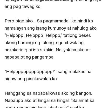
ang pag tawag ko. 

Pero bigo ako... Sa pagmamadali ko hindi ko 
namalayan ang isang kumunoy at nahulog ako. 
"Helpppp! Helpppp! Helppp," tatlong beses 
akong humingi ng tulong, ngunit walang 
nakakarinig ni isa sa'akin. Naiiyak na ako at 
nababalot ng pangamba. 

"Helppppppppppppppp!" Isang malakas na 
sigaw ang pinakawalan ko.

Hanggang sa napabalikwas ako ng bangon. 
Napaupo ako at hingal na hingal. "Salamat sa 
poon, panaginip lang lahat pala," usal ko. 
