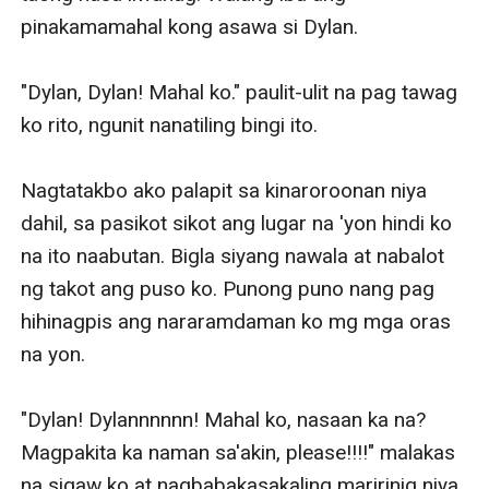
pinakamamahal kong asawa si Dylan. 

"Dylan, Dylan! Mahal ko." paulit-ulit na pag tawag 
ko rito, ngunit nanatiling bingi ito. 

Nagtatakbo ako palapit sa kinaroroonan niya 
dahil, sa pasikot sikot ang lugar na 'yon hindi ko 
na ito naabutan. Bigla siyang nawala at nabalot 
ng takot ang puso ko. Punong puno nang pag 
hihinagpis ang nararamdaman ko mg mga oras 
na yon. 

"Dylan! Dylannnnnn! Mahal ko, nasaan ka na? 
Magpakita ka naman sa'akin, please!!!!" malakas 
na sigaw ko at nagbabakasakaling maririnig niya 