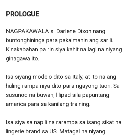
Dixon. Kahit siya hindi niya maintindihan ang sarili.
Noong una, mukha ng nakababatang kapatid ang
PROLOGUE
nakikita niya rito. Pero hindi, e. Kakaiba talaga ang
nararamdaman niya dito.
NAGPAKAWALA si Darlene Dixon nang 
Hanggang tanaw lang siya dito dahil magkaiba ang
buntonghininga para pakalmahin ang sarili. 
mundong ginagalawan nila. Siya na sa kalye lang
Kinakabahan pa rin siya kahit na lagi na niyang 
nakatira. Samantalang ito sa magarang bahay nakatira.
ginagawa ito. 

Hindi aakalain ni Jaylord na may dadapong suwerte sa
kan’ya. Wala siyang naiisip ng mga sandaling iyon kung
Isa siyang modelo dito sa Italy, at ito na ang 
hindi ang hanapin si Darlene.
huling rampa niya dito para ngayong taon. Sa 
Parang gumuho ang mundo niya nang malamang may
susunod na buwan, lilipad sila papuntang 
nobyo na ito, at malapit ng ikasal. Isang bagay lang ang
america para sa kanilang training. 

nais niya, ang hindi ito makasal sa iba. Wala siyang
ibang pinangarap kung hindi ito lang. Kaya walang
Isa siya sa napili na rarampa sa isang sikat na 
puwedeng umagaw sa babaeng mahal niya, wala!
lingerie brand sa US. Matagal na niyang 