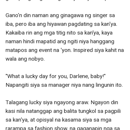
Gano'n din naman ang ginagawa ng singer sa 
iba, pero iba ang hiyawan pagdating sa kan'ya. 
Kakaiba rin ang mga titig nito sa kan’ya, kaya 
naman hindi mapatid ang ngiti niya hanggang 
matapos ang event na 'yon. Inspired siya kahit na 
wala ang nobyo.

"What a lucky day for you, Darlene, baby!" 
Napangiti siya sa manager niya nang lingunin ito.

Talagang lucky siya ngayong araw. Ngayon din 
kasi nila natanggap ang balita tungkol sa pagpili 
sa kan'ya, at opisyal na kasama siya sa mga 
rarampa sa fashion show, na gaganapin nga sa 