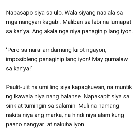
Napasapo siya sa ulo. Wala siyang naalala sa 
mga nangyari kagabi. Maliban sa labi na lumapat 
sa kan’ya. Ang akala nga niya panaginip lang iyon.

‘Pero sa nararamdamang kirot ngayon, 
imposibleng panaginip lang iyon! May gumalaw 
sa kan’ya!’

Paulit-ulit na umiiling siya kapagkuwan, na muntik 
ng ikawala niya nang balanse. Napakapit siya sa 
sink at tumingin sa salamin. Muli na namang 
nakita niya ang marka, na hindi niya alam kung 
paano nangyari at nakuha iyon.
