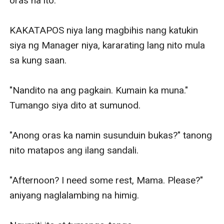
oras na ito.

KAKATAPOS niya lang magbihis nang katukin 
siya ng Manager niya, kararating lang nito mula 
sa kung saan.

"Nandito na ang pagkain. Kumain ka muna." 
Tumango siya dito at sumunod.

"Anong oras ka namin susunduin bukas?" tanong 
nito matapos ang ilang sandali.

"Afternoon? I need some rest, Mama. Please?" 
aniyang naglalambing na himig.
