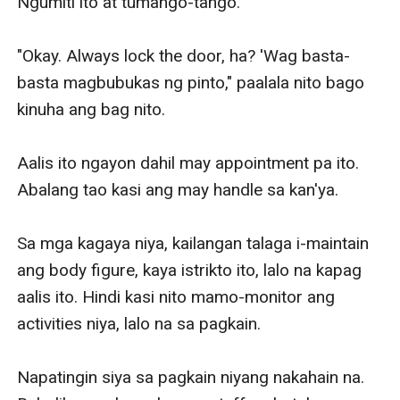
Ngumiti ito at tumango-tango. 

"Okay. Always lock the door, ha? 'Wag basta-
basta magbubukas ng pinto," paalala nito bago 
kinuha ang bag nito.

Aalis ito ngayon dahil may appointment pa ito. 
Abalang tao kasi ang may handle sa kan'ya.

Sa mga kagaya niya, kailangan talaga i-maintain 
ang body figure, kaya istrikto ito, lalo na kapag 
aalis ito. Hindi kasi nito mamo-monitor ang 
activities niya, lalo na sa pagkain.

Napatingin siya sa pagkain niyang nakahain na. 