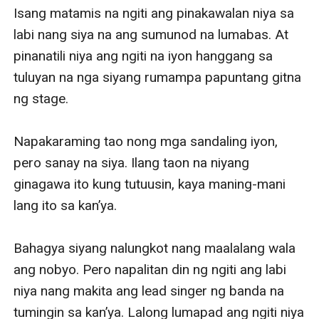
Isang matamis na ngiti ang pinakawalan niya sa 
labi nang siya na ang sumunod na lumabas. At 
pinanatili niya ang ngiti na iyon hanggang sa 
tuluyan na nga siyang rumampa papuntang gitna 
ng stage.

Napakaraming tao nong mga sandaling iyon, 
pero sanay na siya. Ilang taon na niyang 
ginagawa ito kung tutuusin, kaya maning-mani 
lang ito sa kan’ya.

Bahagya siyang nalungkot nang maalalang wala 
ang nobyo. Pero napalitan din ng ngiti ang labi 
niya nang makita ang lead singer ng banda na 
tumingin sa kan’ya. Lalong lumapad ang ngiti niya 