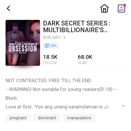
ic_home
ic_back
DARK SECRET SERIES :
MULTIBILLIONAIRE'S
OBSESSION (FREE)
AVA NAH
ic_arrow_right
book_age
18
+
18.5K
68.0K
FOLLOW
READ
NOT CONTRACTED. FREE 'TILL THE END
--WARNING! Not suitable for young readers(R-18)---
Blurb:
Love at first. ‘Yon ang unang naramdaman ni Jaylord
ic_default
Del Franco sa batang babae na siyam na taong gulang.
pregnant
dominant
manipulative
Daisy-siyete lang siya ng una niyang makilala si Darlene