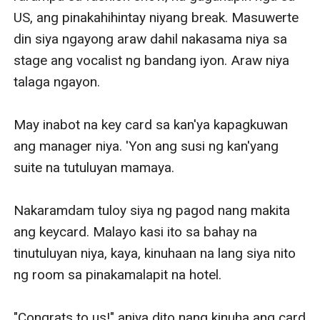
US, ang pinakahihintay niyang break. Masuwerte 
din siya ngayong araw dahil nakasama niya sa 
stage ang vocalist ng bandang iyon. Araw niya 
talaga ngayon.

May inabot na key card sa kan'ya kapagkuwan 
ang manager niya. 'Yon ang susi ng kan'yang 
suite na tutuluyan mamaya.

Nakaramdam tuloy siya ng pagod nang makita 
ang keycard. Malayo kasi ito sa bahay na 
tinutuluyan niya, kaya, kinuhaan na lang siya nito 
ng room sa pinakamalapit na hotel.

"Congrats to us!" aniya dito nang kinuha ang card 