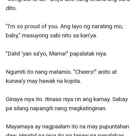
dito. 

"I'm so proud of you. Ang layo ng narating mo, 
baby," masuyong sabi nito sa kan'ya.

"Dahil 'yan sa'yo, Mama!" papalatak niya.

Ngumiti ito nang matamis. "Cheers!" anito at 
kunwa'y may hawak na kopita.

Ginaya niya ito. Itinaas niya rin ang kamay. Sabay 
pa silang napangiti nang magkatinginan.

Mayamaya ay nagpaalam ito na may pupuntahan 
daw. Hinatid pa niya ito ng tanaw na papalabas.
