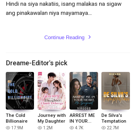
Hindi na siya nakatiis, isang malakas na sigaw 
ang pinakawalan niya mayamaya…

Continue Reading
expand_more
Dreame-Editor's pick
The Cold
Journey with
ARREST ME
De Silva's
Billionaire
My Daughter
IN YOUR
Temptation
HEART
17.9M
1.2M
4.7K
22.7M
read
read
read
read
Mr.Sergeant