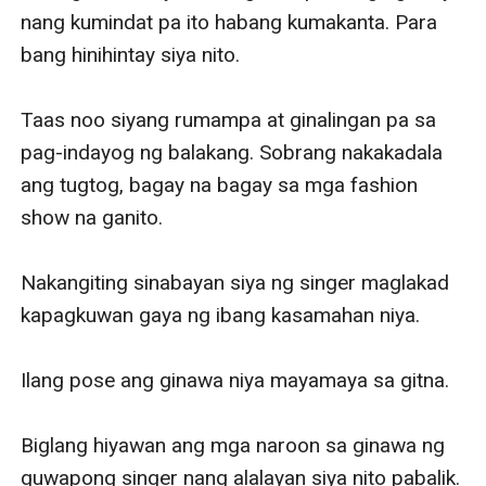
nang kumindat pa ito habang kumakanta. Para 
bang hinihintay siya nito.

Taas noo siyang rumampa at ginalingan pa sa 
pag-indayog ng balakang. Sobrang nakakadala 
ang tugtog, bagay na bagay sa mga fashion 
show na ganito.

Nakangiting sinabayan siya ng singer maglakad 
kapagkuwan gaya ng ibang kasamahan niya.

Ilang pose ang ginawa niya mayamaya sa gitna.

Biglang hiyawan ang mga naroon sa ginawa ng 
guwapong singer nang alalayan siya nito pabalik. 
