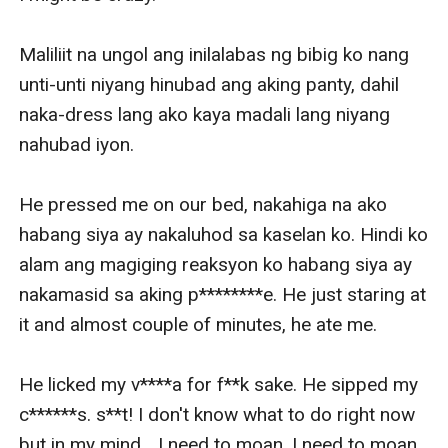
Maliliit na ungol ang inilalabas ng bibig ko nang 
unti-unti niyang hinubad ang aking panty, dahil 
naka-dress lang ako kaya madali lang niyang 
nahubad iyon.

He pressed me on our bed, nakahiga na ako 
habang siya ay nakaluhod sa kaselan ko. Hindi ko 
alam ang magiging reaksyon ko habang siya ay 
nakamasid sa aking p********e. He just staring at 
it and almost couple of minutes, he ate me. 

He licked my v****a for f**k sake. He sipped my 
c******s. s**t! I don't know what to do right now 
but in my mind... I need to moan. I need to moan 