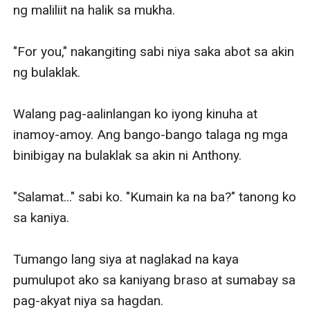
At mula sa tatlong nilalang, magsisimula ang
ng maliliit na halik sa mukha.

kumpitensya laban sa pag-ibig sa isa't-isa!
"For you," nakangiting sabi niya saka abot sa akin 
ng bulaklak.

Walang pag-aalinlangan ko iyong kinuha at 
inamoy-amoy. Ang bango-bango talaga ng mga 
binibigay na bulaklak sa akin ni Anthony.

"Salamat..." sabi ko. "Kumain ka na ba?" tanong ko 
sa kaniya.

Tumango lang siya at naglakad na kaya 
pumulupot ako sa kaniyang braso at sumabay sa 
pag-akyat niya sa hagdan. 
