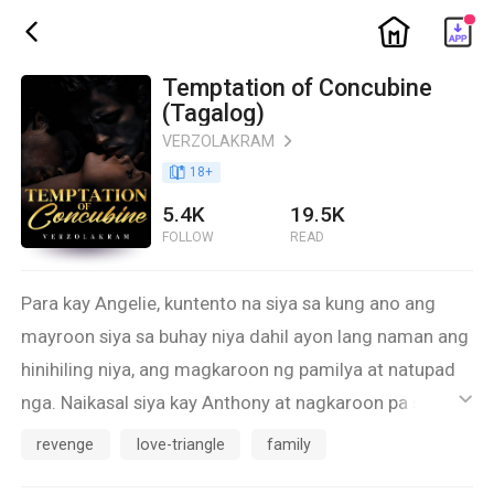
ic_home
ic_back
Temptation of Concubine
(Tagalog)
VERZOLAKRAM
ic_arrow_right
book_age
18
+
5.4K
19.5K
FOLLOW
READ
Para kay Angelie, kuntento na siya sa kung ano ang
mayroon siya sa buhay niya dahil ayon lang naman ang
hinihiling niya, ang magkaroon ng pamilya at natupad
nga. Naikasal siya kay Anthony at nagkaroon pa sila ng
ic_default
isang anak.
revenge
love-triangle
family
Maayos naman ang pamumuhay nilang magpamilya.