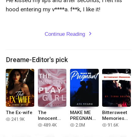
He kissed my lips and after seconds, I felt his 
hood entering my v****a. f**k, I like it!

Continue Reading
expand_more
Dreame-Editor's pick
The Ex-wife
The
MAKE ME
Bittersweet
Innocent
PREGNANT
Memories
241.9K
read
Playgirl (R18
(TAGALOG
(Coming
489.4K
2.0M
91.6K
read
read
read
Tagalog)
R18+
soon)
STORY)