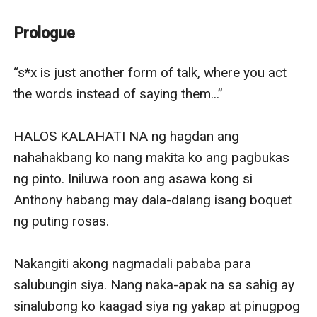
May maayos na tirahan. May maayos na trabaho. May
maayos na kasuotan. Maayos sa lahat ng bagay.
Prologue
Hindi niya pinagsisisihan na napangasawa niya si
Anthony. Pero isang araw, sisirain ang kanilang pag-
“s*x is just another form of talk, where you act 
iibigan ng isang babae. Isang babaeng kahit kailan ay
the words instead of saying them...”

hindi niya naisip na makakalaban niya sa pag-ibig sa
asawa.
HALOS KALAHATI NA ng hagdan ang 
At simula noon, hindi na naging masaya ang buhay niya
nahahakbang ko nang makita ko ang pagbukas 
sapagkat pinatira pa ng asawa niya ang kabit nito.
ng pinto. Iniluwa roon ang asawa kong si 
Hindi na naging masaya ang buhay nila. Hindi na
Anthony habang may dala-dalang isang boquet 
naging maayos ang pagsasamahan nila.
ng puting rosas.

Pero dahil lubos niyang mahal ang asawa, handa
siyang makipaglaban kahit sino man ang babaeng iyon.
Nakangiti akong nagmadali pababa para 
Aagawin niya ang kaniya!
salubungin siya. Nang naka-apak na sa sahig ay 
Aagawin niya ang pag-aari niya!
sinalubong ko kaagad siya ng yakap at pinugpog 