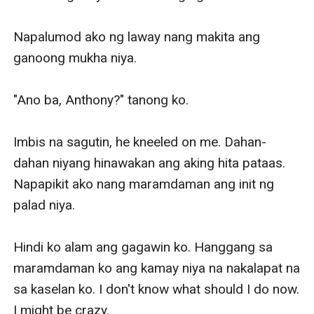
Napalumod ako ng laway nang makita ang 
ganoong mukha niya.

"Ano ba, Anthony?" tanong ko.

Imbis na sagutin, he kneeled on me. Dahan-
dahan niyang hinawakan ang aking hita pataas. 
Napapikit ako nang maramdaman ang init ng 
palad niya.

Hindi ko alam ang gagawin ko. Hanggang sa 
maramdaman ko ang kamay niya na nakalapat na 
sa kaselan ko. I don't know what should I do now. 
I might be crazy. 
