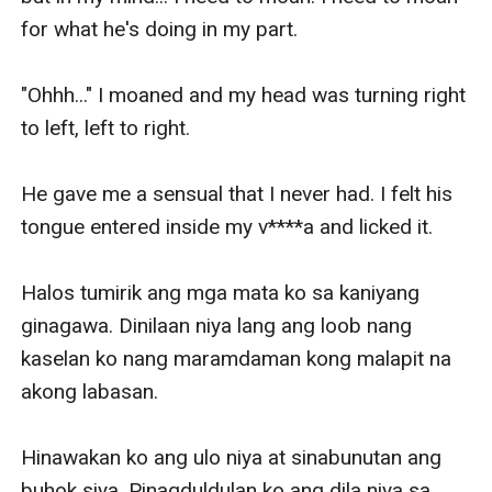
for what he's doing in my part.

"Ohhh..." I moaned and my head was turning right 
to left, left to right.

He gave me a sensual that I never had. I felt his 
tongue entered inside my v****a and licked it.

Halos tumirik ang mga mata ko sa kaniyang 
ginagawa. Dinilaan niya lang ang loob nang 
kaselan ko nang maramdaman kong malapit na 
akong labasan. 

Hinawakan ko ang ulo niya at sinabunutan ang 
buhok siya. Pinagduldulan ko ang dila niya sa 