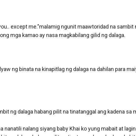
you.. except me."malamig ngunit maawtoridad na sambit 
ng mga kamao ay nasa magkabilang gilid ng dalaga.

yaw ng binata na kinapitlag ng dalaga na dahilan para maiy
t ng dalaga habang pilit na tinatanggal ang kadena sa mg
a nanatili nalang siyang baby Khai ko yung mabait at lagin