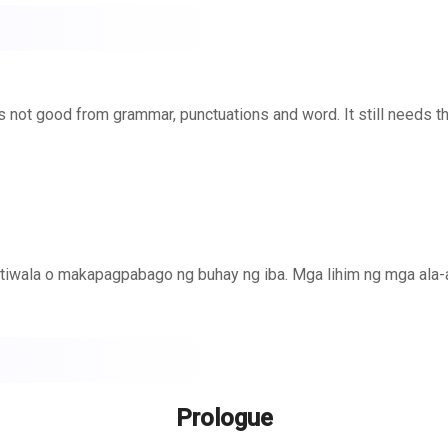
is not good from grammar, punctuations and word. It still needs the
ng tiwala o makapagpabago ng buhay ng iba. Mga lihim ng mga ala
Prologue