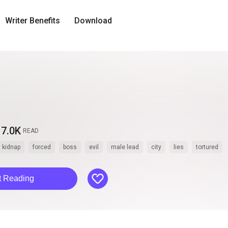
Writer Benefits
Download
7.0K
READ
kidnap
forced
boss
evil
male lead
city
lies
tortured
like
t Reading