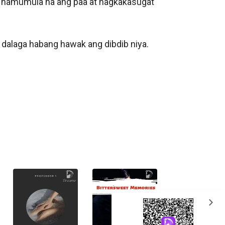
it namumula na ang paa at nagkakasugat 
g dalaga habang hawak ang dibdib niya.

expand_more