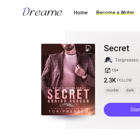
Home
Become a Writer
Secret
Toripresseo
book_age
16
+
2.3K
FOLLOW
murder
dark
Star