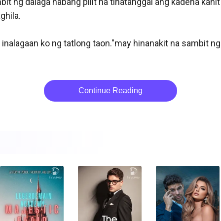
bit ng dalaga habang pilit na tinatanggal ang kadena kah
hila.

na inalagaan ko ng tatlong taon."may hinanakit na sambit n
Continue Reading