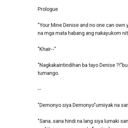
Prologue

"Your Mine Denise and no one can own 
na mga mata habang ang nakayukom nito
"Khair--"

"Nagkakaintindihan ba tayo Denise ?!"bul
tumango.

--

"Demonyo siya Demonyo"umiiyak na sambi
"Sana..sana hindi na lang siya lumaki san