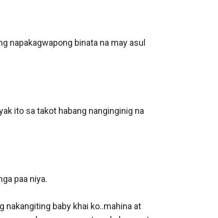
ng napakagwapong binata na may asul 
ak ito sa takot habang nanginginig na 
a paa niya.

g nakangiting baby khai ko..mahina at 