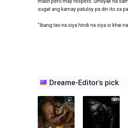
maliit pero may respeto."umiiyak na sam
sugat ang kamay patuloy pa din ito sa pag
"Ibang tao na siya hindi na siya si khai 
Dreame-Editor's pick