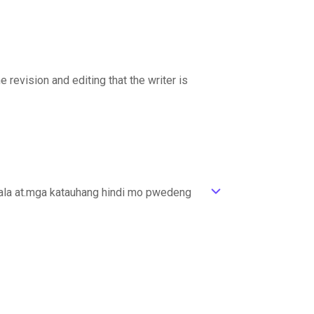
 revision and editing that the writer is
-ala at.mga katauhang hindi mo pwedeng
ic_default