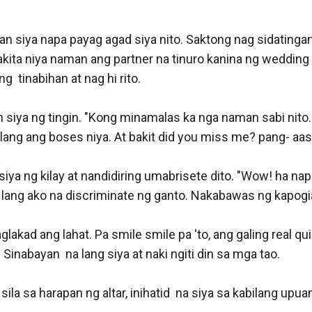
n siya napa payag agad siya nito. Saktong nag sidatingan 
kita niya naman ang partner na tinuro kanina ng wedding c
g  tinabihan at nag hi rito.

siya ng tingin. "Kong minamalas ka nga naman sabi nito. 
lang ang boses niya. At bakit did you miss me? pang- aasa
ya ng kilay at nandidiring umabrisete dito. "Wow! ha napap
lang ako na discriminate ng ganto. Nakabawas ng kapogian
akad ang lahat. Pa smile smile pa 'to, ang galing real qui
inabayan  na lang siya at naki ngiti din sa mga tao. 

la sa harapan ng altar, inihatid  na siya sa kabilang upuan