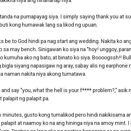
kikita niya ang hinahanap niya. 

 tanda na pumapayag siya. I simply saying thank you at s
abuti kong humawak lang sa likod ng upuan. 

ks be to God hindi pa nag start ang wedding. Nakita ko an
 sa may bench. Sinigawan ko siya na "hoy! unggoy, parang
s ko kumuha ako ng bato, at binato ko siya. Boooogssh!! Bul
g bigla siyang napasigaw ng aray, sabay alis ng earphone ni
ma naman nakita niya akong tumatawa. 

 and say "you, what the hell is your f**** problem?," asik 
 palapit ng palapit pa.

w minutes, gusto kong tumalikod pero hindi nakikisama an
g palapit at naamoy ko na ang hininga niya na amoy mint. I 