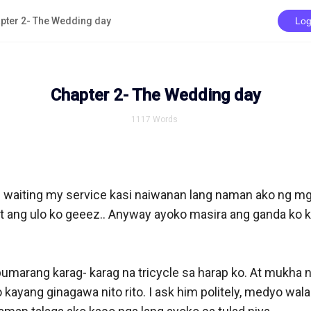
pter 2- The Wedding day
Log
Chapter 2- The Wedding day
1117
Words
le waiting my service kasi naiwanan lang naman ako ng mg
t ang ulo ko geeez.. Anyway ayoko masira ang ganda ko ka
marang karag- karag na tricycle sa harap ko. At mukha n
o kayang ginagawa nito rito. I ask him politely, medyo wala