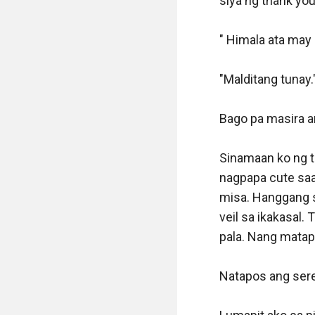
siya ng thank you.
" Himala ata may s
"Malditang tunay."
Bago pa masira a
Sinamaan ko ng t
nagpapa cute saak
misa. Hanggang s
veil sa ikakasal
pala. Nang matapo
Natapos ang ser