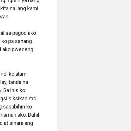
g ngiti niya nang 
ita na lang kami 
an. 

l sa pagod ako 
 ko pa sanang 
i ako pwedeng 
di ko alam 
lay, tanda na 
 Sa inis ko 
gsi siksikan mo 
g sasabihin ko 
 naman ako. Dahil 
 at sinara ang 