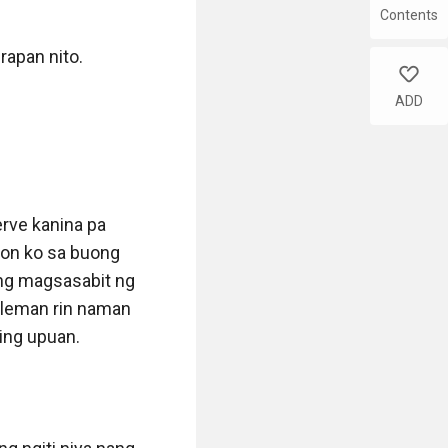
Contents
rapan nito.

like
ADD
rve kanina pa 
yon ko sa buong 
ng magsasabit ng 
tleman rin naman 
ing upuan.
