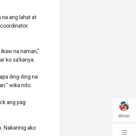
na ang lahat at 
oordinator. 
Ikaw na naman," 
r ko sa'kanya. 

a iling-iling na 
." wika nito.

ck ang pag 
Writer
. Nakarinig ako 
chap_list