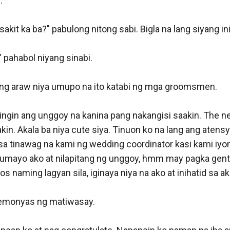


akit ka ba?" pabulong nitong sabi. Bigla na lang siyang ini
 pahabol niyang sinabi.

ng araw niya umupo na ito katabi ng mga groomsmen. 

ingin ang unggoy na kanina pang nakangisi saakin. The ne
in. Akala ba niya cute siya. Tinuon ko na lang ang atens
a tinawag na kami ng wedding coordinator kasi kami iyo
. Tumayo ako at nilapitang ng unggoy, hmm may pagka gen
s naming lagyan sila, iginaya niya na ako at inihatid sa ak
emonyas ng matiwasay. 
