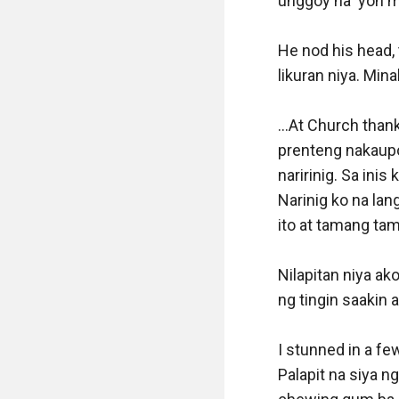
unggoy na 'yon ma
He nod his head,
likuran niya. Min
...At Church than
prenteng nakaupo
naririnig. Sa ini
Narinig ko na lan
ito at tamang ta
Nilapitan niya ako
ng tingin saakin at
I stunned in a fe
Palapit na siya n