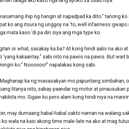
man talaga ako kaso nga lang ayoko sa tulad niya. 

amang ihip ng hangin at napadpad ka dito." tanong ko s
t ko ang itsura ng unggoy na 'to, well infairness gwapo 
 mata kaso 'di pa din siya ang mga type ko. 

tan or what, sasakay ka ba? At kong hindi aalis na ako at 
yang kakaantay." sabi nito na pawis na pawis. But wait ba
ingin ko." Noooooo!" napalakas kong sabi.

e. Maghanap ka ng masasakyan mo papuntang simbahan, or 
ng litanya nito, sabay paandar ng motor at pinausukan pa
makikita mo. Sigaw ko pero alam kong hindi niya na maririni
er, may dumaang habal-habal sakto naman na walang sakay 
 ko wala na kasi akong time male-late na ako at mag tutu