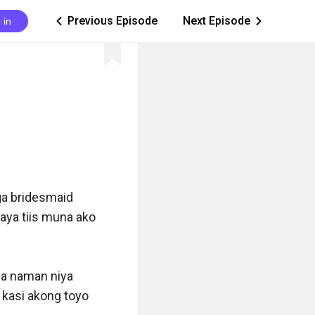
Previous Episode
Next Episode
 in
ic_arrow_left
ic_arrow_right
a bridesmaid 
ya tiis muna ako 
a naman niya 
 kasi akong toyo 