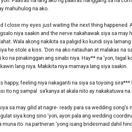
on. Paatras na lang ako ng paatras hanggang sa na corner
ay mahuhulog na ako. 

 I close my eyes just waiting the next thing happened. A
gsalo niya saakin and the nerve nakahawak siya sa may hi
hat. Wala akong nakikita sa paligid ko kundi siya lamang 
iya he stole a kiss. 'Don na ako natauhan at malakas na s
i ko na pinakinggan ang sinabi niya. Hay** na 'yon, tagal k
akawin lang niya. Makikita niya mamaya lang siya saakin. 

 happy, feeling niya nakaganti na siya sa toyoing sira*** 
i ito ng sampal  sa'kanya at akala nito ay nakakatuwa na s
ya sa may gilid at nagre- ready para sa wedding song's n
gulat siya kong sino 'yon, ayon pala ang wedding coordinat
 muna ito  na partneran 'yong isang bridesmaid dahil hin