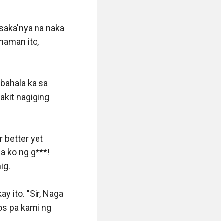
aka'nya na naka 
naman ito, 
bahala ka sa 
kit nagiging 
better yet 
 ko ng g***! 
g. 

ito. "Sir, Naga 
os pa kami ng 