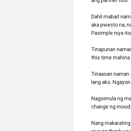
ang partner nito. 

Dahil mabait nama
aka pwesto na, na
Pasimple niya iton
Tinapunan naman 
this time mahina 
Tinaasan naman si
lang ako. Ngayon 
Nagsimula ng magl
change ng mood. S
Nang makarating si