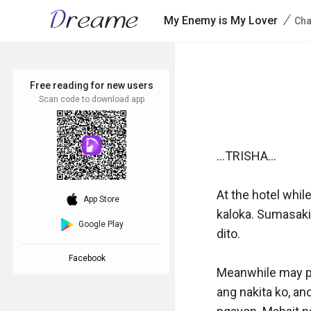
/
My Enemy is My Lover
Cha
Free reading for new users
Scan code to download app
...TRISHA...

At the hotel whi
download_ios
App Store
kaloka. Sumasaki
Google Play
dito. 

Facebook
Meanwhile may pu
ang nakita ko, an