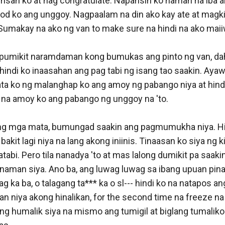
nsan ko at nag congratulate. Napansin ko naman na iba an
od ko ang unggoy. Nagpaalam na din ako kay ate at magkik
 Sumakay na ako ng van to make sure na hindi na ako maiiw
pumikit naramdaman kong bumukas ang pinto ng van, dahi
indi ko inaasahan ang pag tabi ng isang tao saakin. Ayaw
ata ko ng malanghap ko ang amoy ng pabango niya at hind
a amoy ko ang pabango ng unggoy na 'to. 

ng mga mata, bumungad saakin ang pagmumukha niya. Hin
 bakit lagi niya na lang akong iniinis. Tinaasan ko siya ng ki
abi. Pero tila nanadya 'to at mas lalong dumikit pa saakin.
naman siya. Ano ba, ang luwag luwag sa ibang upuan pina
lag ka ba, o talagang ta*** ka o sl--- hindi ko na natapos an
an niya akong hinalikan, for the second time na freeze na
g humalik siya na mismo ang tumigil at biglang tumalikod