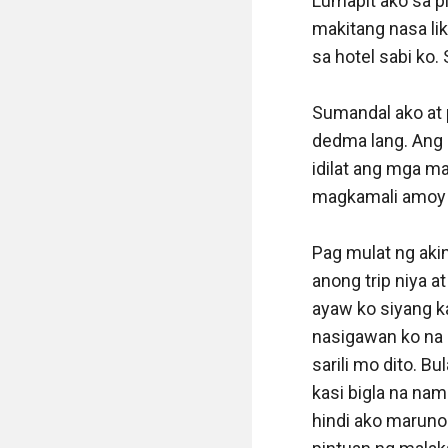
Lumapit ako sa pi
makitang nasa lik
sa hotel sabi ko.
Sumandal ako at 
dedma lang. Ang h
idilat ang mga m
magkamali amoy n
Pag mulat ng aki
anong trip niya at
ayaw ko siyang kat
nasigawan ko na 
sarili mo dito. Bu
kasi bigla na nam
hindi ako marunon