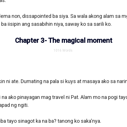
s. 

ema non, dissapointed ba siya. Sa wala akong alam sa mg
 ba iisipin ang sasabihin niya, saway ko sa sarili ko. 

Chapter 3- The magical moment
1016
Words
in ni ate. Dumating na pala si kuys at masaya ako sa narini
di na ako pinayagan mag travel ni Pat. Alam mo na pogi tayo 
apad ng ngiti.

ba tayo sinagot ka na ba? tanong ko saka'nya. 
