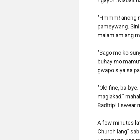
ngayon. Mabait na
"Hmmm! anong mas
pameywang. Sinipa
malamlam ang mga
"Bago mo ko sungi
buhay mo mamuti '
gwapo siya sa pan
"Ok! fine, ba-by
maglakad." mahaba
Badtrip! I swear 
A few minutes lat
Church lang" sabi