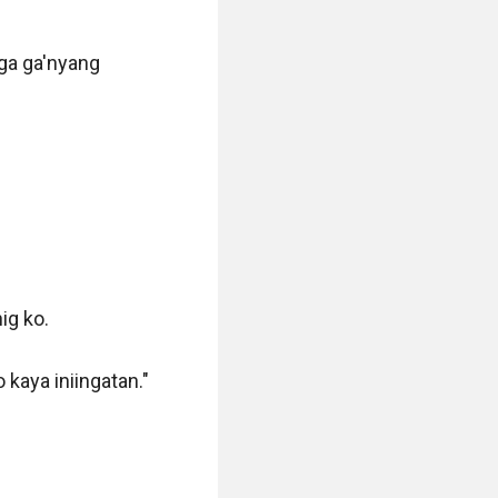
a ga'nyang 
g ko. 

kaya iniingatan." 