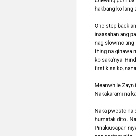
chewing gum ba 'y
hakbang ko lang 
One step back and
inaasahan ang pa
nag slowmo ang la
thing na ginawa n
ko saka'nya. Hind
first kiss ko, nan
Meanwhile Zayn is
Nakakarami na kas
Naka pwesto na si
humatak dito . Na
Pinakiusapan niya