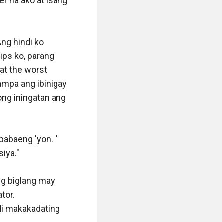
 na ako at isang 
ng hindi ko 
ps ko, parang 
at the worst 
ampa ang ibinigay 
ong iningatan ang 
babaeng 'yon. " 
iya."

g biglang may 
or. 
di makakadating 