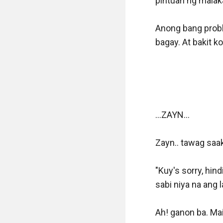
pintuan ng malaka
Anong bang probl
bagay. At bakit ko
...ZAYN...

Zayn.. tawag saak
"Kuy's sorry, hin
sabi niya na ang l
Ah! ganon ba. Mai