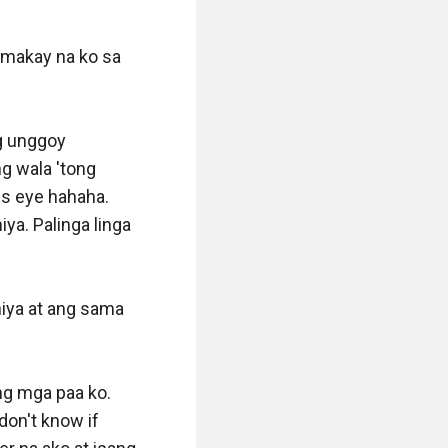
umakay na ko sa 
g unggoy 
 wala 'tong 
ls eye hahaha. 
ya. Palinga linga 
niya at ang sama 
g mga paa ko. 
don't know if 