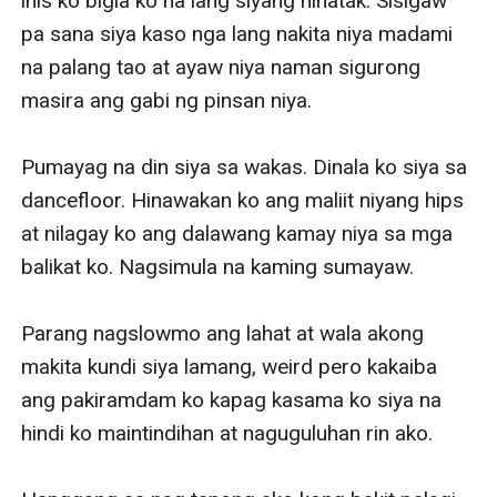
inis ko bigla ko na lang siyang hinatak. Sisigaw 
pa sana siya kaso nga lang nakita niya madami 
na palang tao at ayaw niya naman sigurong 
masira ang gabi ng pinsan niya. 

Pumayag na din siya sa wakas. Dinala ko siya sa 
dancefloor. Hinawakan ko ang maliit niyang hips 
at nilagay ko ang dalawang kamay niya sa mga 
balikat ko. Nagsimula na kaming sumayaw. 

Parang nagslowmo ang lahat at wala akong 
makita kundi siya lamang, weird pero kakaiba 
ang pakiramdam ko kapag kasama ko siya na 
hindi ko maintindihan at naguguluhan rin ako. 
