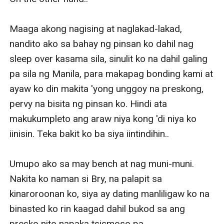
Maaga akong nagising at naglakad-lakad, 
nandito ako sa bahay ng pinsan ko dahil nag 
sleep over kasama sila, sinulit ko na dahil galing 
pa sila ng Manila, para makapag bonding kami at 
ayaw ko din makita 'yong unggoy na preskong, 
pervy na bisita ng pinsan ko. Hindi ata 
makukumpleto ang araw niya kong 'di niya ko 
iinisin. Teka bakit ko ba siya iintindihin.. 

Umupo ako sa may bench at nag muni-muni. 
Nakita ko naman si Bry, na palapit sa 
kinaroroonan ko, siya ay dating manliligaw ko na 
binasted ko rin kaagad dahil bukod sa ang 
presko nito napaka tsismoso pa. 
