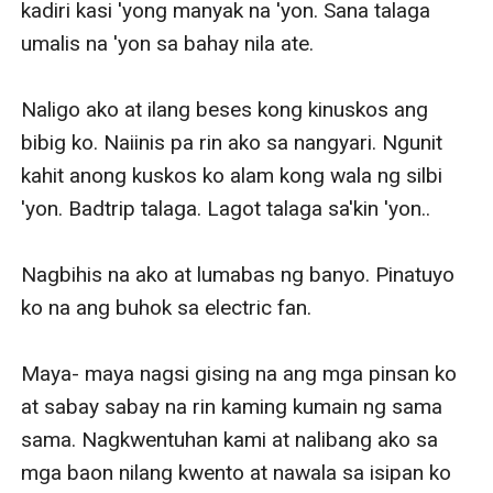
kadiri kasi 'yong manyak na 'yon. Sana talaga 
umalis na 'yon sa bahay nila ate.

Naligo ako at ilang beses kong kinuskos ang 
bibig ko. Naiinis pa rin ako sa nangyari. Ngunit 
kahit anong kuskos ko alam kong wala ng silbi 
'yon. Badtrip talaga. Lagot talaga sa'kin 'yon..

Nagbihis na ako at lumabas ng banyo. Pinatuyo 
ko na ang buhok sa electric fan. 

Maya- maya nagsi gising na ang mga pinsan ko 
at sabay sabay na rin kaming kumain ng sama 
sama. Nagkwentuhan kami at nalibang ako sa 
mga baon nilang kwento at nawala sa isipan ko 