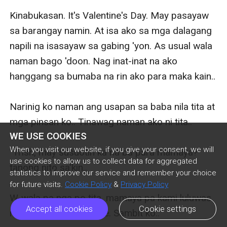
WE USE COOKIES
When you visit our website, if you give your consent, we will
use cookies to allow us to collect data for aggregated
statistics to improve our service and remember your choice
for future visits.
Cookie Policy
&
Privacy Policy
Accept all cookies
Cookie settings