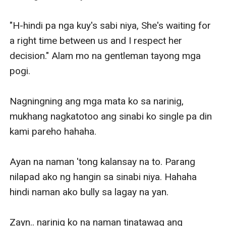
"H-hindi pa nga kuy's sabi niya, She's waiting for 
a right time between us and I respect her 
decision." Alam mo na gentleman tayong mga 
pogi. 

Nagningning ang mga mata ko sa narinig, 
mukhang nagkatotoo ang sinabi ko single pa din 
kami pareho hahaha.

Ayan na naman 'tong kalansay na to. Parang 
nilapad ako ng hangin sa sinabi niya. Hahaha 
hindi naman ako bully sa lagay na yan.

Zayn.. narinig ko na naman tinatawag ang 