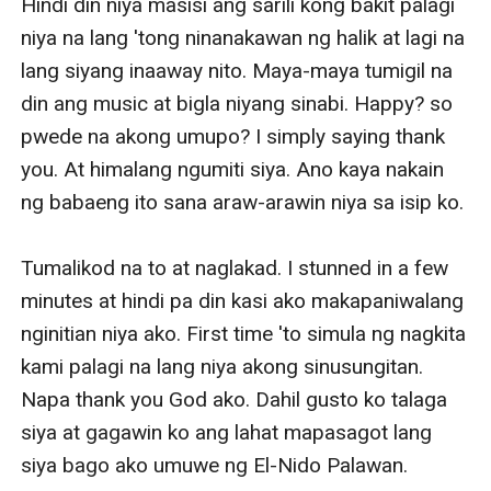
Hindi din niya masisi ang sarili kong bakit palagi 
niya na lang 'tong ninanakawan ng halik at lagi na 
lang siyang inaaway nito. Maya-maya tumigil na 
din ang music at bigla niyang sinabi. Happy? so 
pwede na akong umupo? I simply saying thank 
you. At himalang ngumiti siya. Ano kaya nakain 
ng babaeng ito sana araw-arawin niya sa isip ko. 

Tumalikod na to at naglakad. I stunned in a few 
minutes at hindi pa din kasi ako makapaniwalang 
nginitian niya ako. First time 'to simula ng nagkita 
kami palagi na lang niya akong sinusungitan. 
Napa thank you God ako. Dahil gusto ko talaga 
siya at gagawin ko ang lahat mapasagot lang 
siya bago ako umuwe ng El-Nido Palawan.
