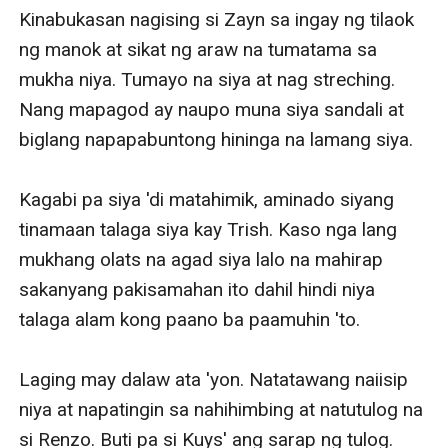
Kinabukasan nagising si Zayn sa ingay ng tilaok 
ng manok at sikat ng araw na tumatama sa 
mukha niya. Tumayo na siya at nag streching. 
Nang mapagod ay naupo muna siya sandali at 
biglang napapabuntong hininga na lamang siya. 

Kagabi pa siya 'di matahimik, aminado siyang 
tinamaan talaga siya kay Trish. Kaso nga lang 
mukhang olats na agad siya lalo na mahirap 
sakanyang pakisamahan ito dahil hindi niya 
talaga alam kong paano ba paamuhin 'to.

Laging may dalaw ata 'yon. Natatawang naiisip 
niya at napatingin sa nahihimbing at natutulog na 
si Renzo. Buti pa si Kuys' ang sarap ng tulog. 