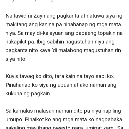
Naitawid ni Zayn ang pagkanta at natuwa siya ng 
makitang ang kanina pa hinahanap ng mga mata 
niya. Sa may di-kalayuan ang babaeng topakin na 
nakapikit pa. Ibig sabihin nagustuhan niya ang 
pagkanta nito kaya 'di malabong magustuhan rin 
siya nito.

Kuy's tawag ko dito, tara kain na tayo sabi ko. 
Pinahanap ko siya ng upuan at ako naman ang 
kukuha ng pagkain.

Sa kamalas malasan naman dito pa niya napiling 
umupo. Pinaikot ko ang mga mata ko nagbabaka 
sakaling may ibang pwesto para lumipat kami. Sa 