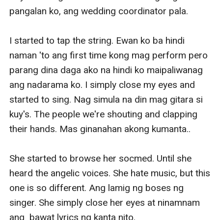
pangalan ko, ang wedding coordinator pala. 

I started to tap the string. Ewan ko ba hindi 
naman 'to ang first time kong mag perform pero 
parang dina daga ako na hindi ko maipaliwanag 
ang nadarama ko. I simply close my eyes and 
started to sing. Nag simula na din mag gitara si 
kuy's. The people we're shouting and clapping 
their hands. Mas ginanahan akong kumanta.. 

She started to browse her socmed. Until she 
heard the angelic voices. She hate music, but this 
one is so different. Ang lamig ng boses ng 
singer. She simply close her eyes at ninamnam 
ang  bawat lyrics ng kanta nito. 
