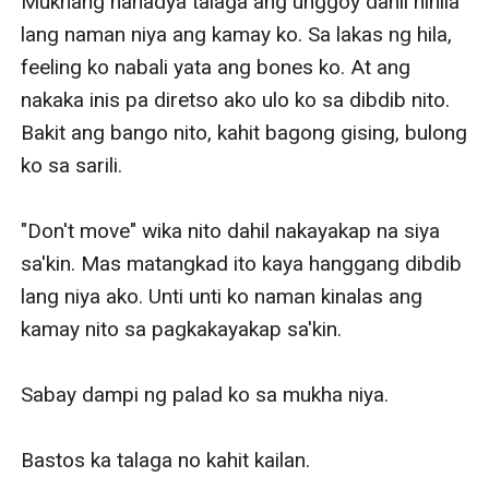
Mukhang nanadya talaga ang unggoy dahil hinila 
lang naman niya ang kamay ko. Sa lakas ng hila, 
feeling ko nabali yata ang bones ko. At ang 
nakaka inis pa diretso ako ulo ko sa dibdib nito. 
Bakit ang bango nito, kahit bagong gising, bulong 
ko sa sarili. 

"Don't move" wika nito dahil nakayakap na siya 
sa'kin. Mas matangkad ito kaya hanggang dibdib 
lang niya ako. Unti unti ko naman kinalas ang 
kamay nito sa pagkakayakap sa'kin. 

Sabay dampi ng palad ko sa mukha niya. 

Bastos ka talaga no kahit kailan. 
