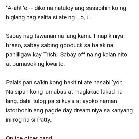
"A-ah! 'e -- diko na natuloy ang sasabihin ko ng 
biglang nag salita si ate ng i, o, u.. 

Sabay nag tawanan na lang kami. Tinapik niya 
braso, sabay sabing gooduck sa balak na 
panliligaw kay Trish.. Sabay off na ng kalan nito 
at pumasok ng kwarto. 

Palaisipan sa'kin kong bakit ni ate nasabi 'yon. 
Naisipan kong lumabas at maglakad lakad na 
lang, dahil tulog pa si kuy's at ayoko naman 
istorbohin ang pagde day dream niya sa kanyang 
iniirog na si Patty.. 

On the other hand.. 
