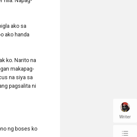
Writer
chap_list