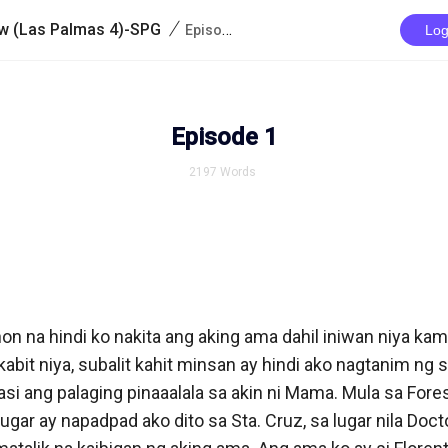
/
Vow (Las Palmas 4)-SPG
Episode 1
Log
Episode 1
2197
Words