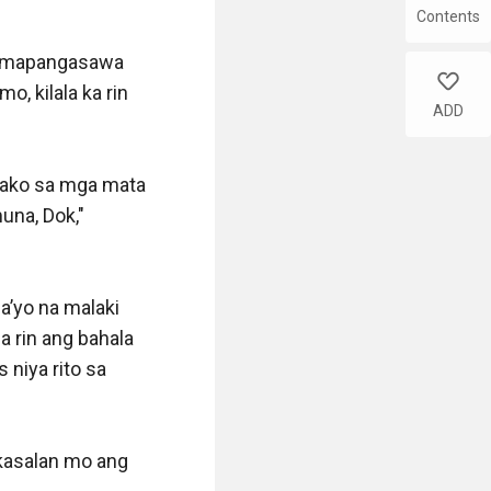
Contents
like
ADD