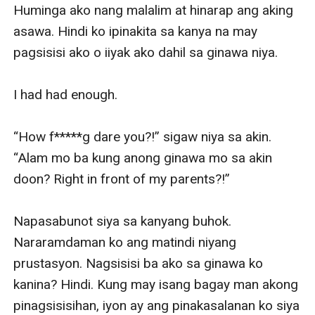
Nang malaman niya na may ibang mga babae ang
asawa, that was the last straw. She tried to seek help,
kahit kanino. Gusto niyang magdusa ang asawa. Gusto
niyang iparamdam dito ang sakit—mas masakit sa
naranasan niya.
She met Rouge Acheres Ricalde, ang bunsong
tagapagmana ng Ricalde Aviation.
He offered to help her. Unfortunately, her misery didn’t
end there, because slowly, she developed feelings for
the last man she should have been infatuated with.
Betrayal and forbidden love.
Lyndzy fell in love with Rouge Ricalde, her brother-in-
law and the half-brother of her husband.
She may have broken free from her abusive husband,
but how can she escape the playful fate that ties and