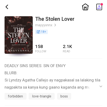
ic_home
ic_back
The Stolen Lover
mayyyxnnx
ic_arrow_right
book_age
18
+
158
2.1K
FOLLOW
READ
DEADLY SINS SERIES: SIN OF ENVY
BLURB:
Si Lyndzy Agatha Callejo ay nagpakasal sa lalaking tila
nagpakita sa kanya kung gaano kaganda ang mundo at
ic_default
kakulay ang mabuhay. She thought that marrying that
forbidden
love-triangle
boss
man was the best choice of her life.