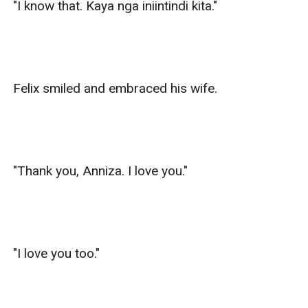
"I know that. Kaya nga iniintindi kita."

Felix smiled and embraced his wife.

"Thank you, Anniza. I love you."

"I love you too."
