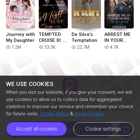
Journey with
TEMPTED
De Silva's
ARREST ME
My Daughter
CRUISE XI: A
Temptation
IN YOUR
NIGHT OF
HEART
1.2M
33.3K
22.7M
4.7K
read
read
read
read
LUST
Mr.Sergeant
WE USE COOKIES
When you visit our website, if you give your consent, we will
use cookies to allow us to collect data for aggregated
statistics to improve our service and remember your choice
A platform with millions of users and novels
for future visits.
Cookie Policy
&
Privacy Policy
like
Accept all cookies
Cookie settings
Continue Reading