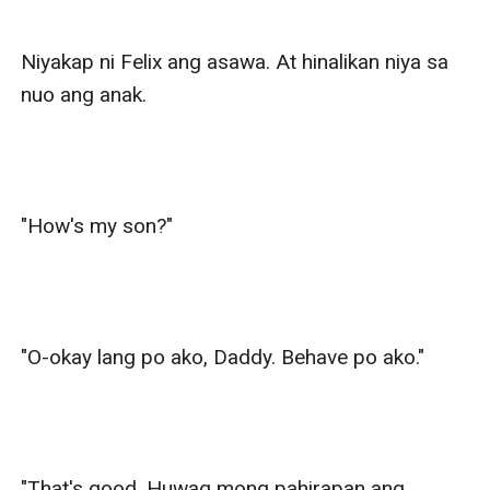
Niyakap ni Felix ang asawa. At hinalikan niya sa 
nuo ang anak.

"How's my son?"

"O-okay lang po ako, Daddy. Behave po ako."

"That's good. Huwag mong pahirapan ang 