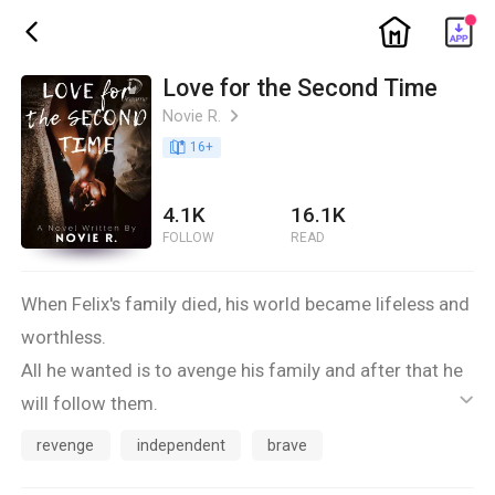
ic_home
ic_back
Love for the Second Time
Novie R.
ic_arrow_right
book_age
16
+
4.1K
16.1K
FOLLOW
READ
When Felix's family died, his world became lifeless and
worthless.
All he wanted is to avenge his family and after that he
will follow them.
ic_default
But everything change when he met Rheenabelle
revenge
independent
brave
Henderson.