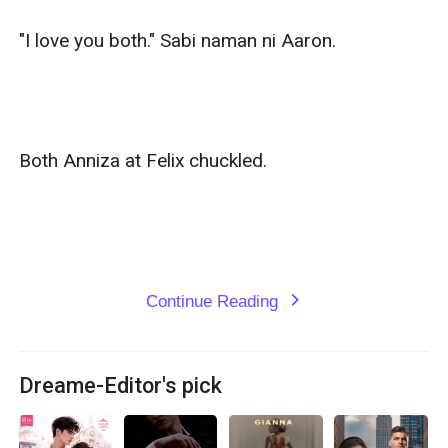
"I love you both." Sabi naman ni Aaron.

Both Anniza at Felix chuckled.

Continue Reading
expand_more
Dreame-Editor's pick