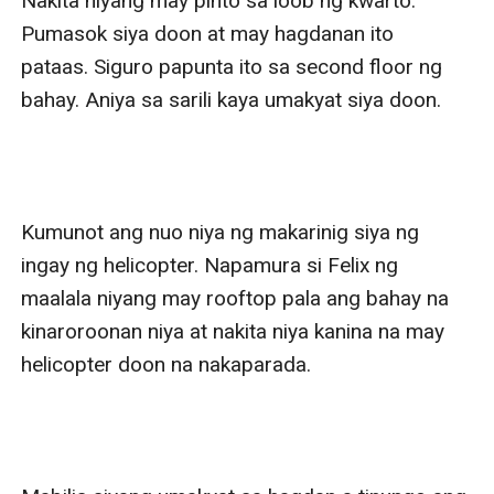
Nakita niyang may pinto sa loob ng kwarto. 
Pumasok siya doon at may hagdanan ito 
pataas. Siguro papunta ito sa second floor ng 
bahay. Aniya sa sarili kaya umakyat siya doon.

Kumunot ang nuo niya ng makarinig siya ng 
ingay ng helicopter. Napamura si Felix ng 
maalala niyang may rooftop pala ang bahay na 
kinaroroonan niya at nakita niya kanina na may 
helicopter doon na nakaparada.
