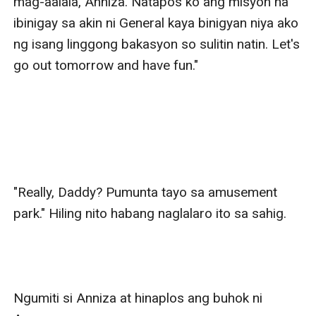
mag-aalala, Anniza. Natapos ko ang misyon na 
ibinigay sa akin ni General kaya binigyan niya ako 
ng isang linggong bakasyon so sulitin natin. Let's 
go out tomorrow and have fun."

"Really, Daddy? Pumunta tayo sa amusement 
park." Hiling nito habang naglalaro ito sa sahig.

Ngumiti si Anniza at hinaplos ang buhok ni 