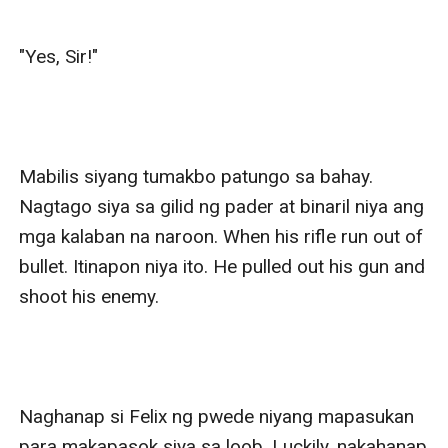
"Yes, Sir!"

Mabilis siyang tumakbo patungo sa bahay. 
Nagtago siya sa gilid ng pader at binaril niya ang 
mga kalaban na naroon. When his rifle run out of 
bullet. Itinapon niya ito. He pulled out his gun and 
shoot his enemy.

Naghanap si Felix ng pwede niyang mapasukan 
para makapasok siya sa loob. Luckily, nakahanap 