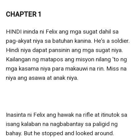
He saw again the light of life.
A smile appeared on his lips again.
CHAPTER 1
And he finally felt happy again.
Hindi niya alam kung ano ang mayroon sa dalaga at
HINDI ininda ni Felix ang mga sugat dahil sa 
bigla niyang ginusto ang magkaroon ng panibagong
pag-akyat niya sa batuhan kanina. He's a soldier. 
buhay at kalimutan ang nakaraan.
Hindi niya dapat pansinin ang mga sugat niya. 
Felix can't help but to ask himself, is there really a love
Kailangan ng matapos ang misyon nilang 'to ng 
for the second time?
mga kasama niya para makauwi na rin. Miss na 
niya ang asawa at anak niya.

Inasinta ni Felix ang hawak na rifle at itinutok sa 
isang kalaban na nagbabantay sa paligid ng 
bahay. But he stopped and looked around. 