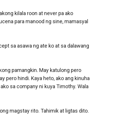
kong kilala roon at never pa ako 
Lucena para manood ng sine, mamasyal 
cept sa asawa ng ate ko at sa dalawang 
 kong pamangkin. May katulong pero 
 pero hindi. Kaya heto, ako ang kinuha 
n ako sa company ni kuya Timothy. Wala 
g magstay rito. Tahimik at ligtas dito. 