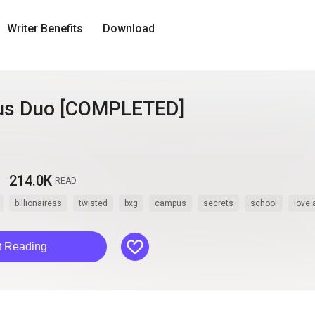
Writer Benefits
Download
us Duo [COMPLETED]
214.0K
READ
billionairess
twisted
bxg
campus
secrets
school
love a
like
t Reading