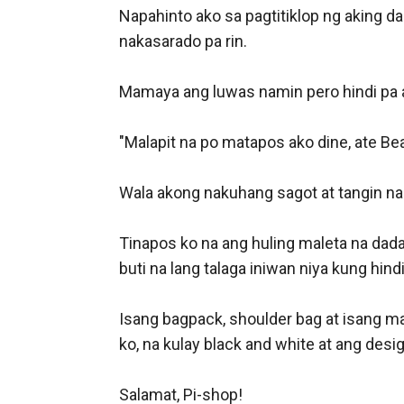
Napahinto ako sa pagtitiklop ng aking d
nakasarado pa rin.

Mamaya ang luwas namin pero hindi pa a
"Malapit na po matapos ako dine, ate Bea.
Wala akong nakuhang sagot at tangin nari
Tinapos ko na ang huling maleta na dada
buti na lang talaga iniwan niya kung hind
Isang bagpack, shoulder bag at isang mal
ko, na kulay black and white at ang desig
Salamat, Pi-shop! 
