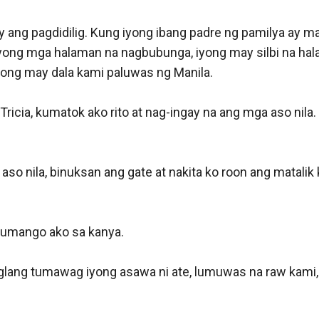
y ang pagdidilig. Kung iyong ibang padre ng pamilya ay ma
yong mga halaman na nagbubunga, iyong may silbi na halam
adong may dala kami paluwas ng Manila. 

icia, kumatok ako rito at nag-ingay na ang mga aso nila. B
o nila, binuksan ang gate at nakita ko roon ang matalik k
tumango ako sa kanya. 

 Biglang tumawag iyong asawa ni ate, lumuwas na raw kami