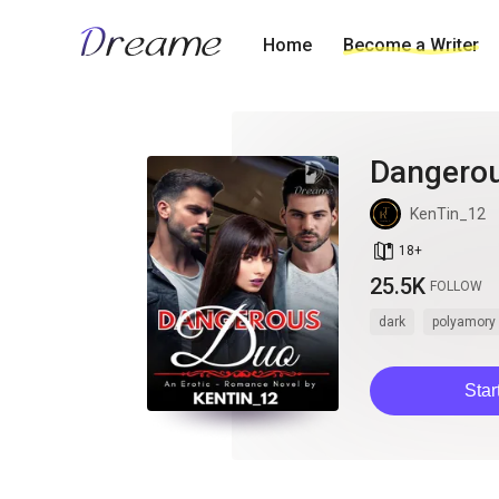
Home
Become a Writer
Dangero
KenTin_12
book_age
18
+
25.5K
FOLLOW
dark
polyamory
Star