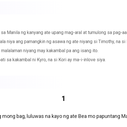
to sa Manila ng kanyang ate upang mag-aral at tumulong sa pag-aa
la niya ang pamangkin ng asawa ng ate niyang si Timothy, na si 
 malalaman niyang may kakambal pa ang isang ito.
ti sa kakambal ni Kyro, na si Kori ay ma-i-inlove siya.
1
 mong bag, luluwas na kayo ng ate Bea mo papuntang Mani