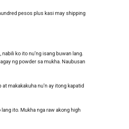
 hundred pesos plus kasi may shipping 
abili ko ito nu'ng isang buwan lang. 
naglagay ng powder sa mukha. Naubusan 
at makakakuha nu'n ay itong kapatid 
 lang ito. Mukha nga raw akong high 