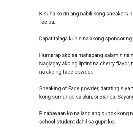
Kinuha ko rin ang nabili kong sneakers 
fee pa. 

Dapat talaga kunin na akong sponsor ng Pi
Humarap ako sa mahabang salamin na nabil
Naglagay ako ng liptint na cherry flavor
na ako ng face powder. 

Speaking of Face powder, darating siya
kong sumunod sa akin, si Bianca. Sayang
Pinabayaan ko na lang ang buhok kong na
school student dahil sa gupit ko. 
