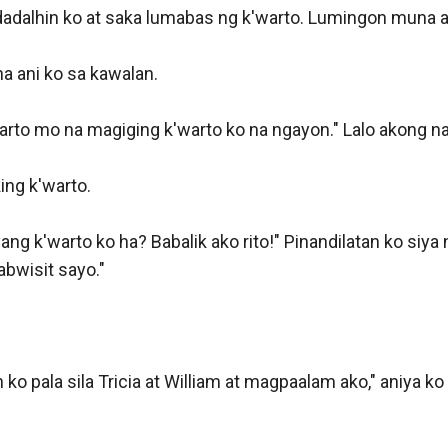
 dadalhin ko at saka lumabas ng k'warto. Lumingon muna a
a ani ko sa kawalan. 

'warto mo na magiging k'warto ko na ngayon." Lalo akong na
ng k'warto. 

ang k'warto ko ha? Babalik ako rito!" Pinandilatan ko siya
bwisit sayo." 

o pala sila Tricia at William at magpaalam ako," aniya ko r