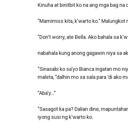
Kinuha at binitbit ko na ang mga bag na
"Mamimiss kita, k'warto ko." Malungkot n
"Don't worry, ate Bella. Ako bahala sa k
nabahala kung anong gagawin niya sa aki
"Sinasabi ko sa'yo Bianca ingatan mo niy
maleta, "dalhin mo sa sala para 'di ako ma
"Aba'y..." 

"Sasagot ka pa? Dalian dine, mapuntahan k
iyong susi ng k'warto ko. 
