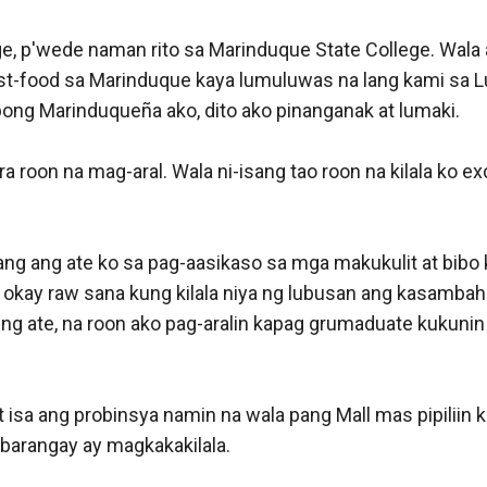
ge, p'wede naman rito sa Marinduque State College. Wala a
ast-food sa Marinduque kaya lumuluwas na lang kami sa 
ubong Marinduqueña ako, dito ako pinanganak at lumaki. 

 roon na mag-aral. Wala ni-isang tao roon na kilala ko ex
ang ang ate ko sa pag-aasikaso sa mga makukulit at bibo
okay raw sana kung kilala niya ng lubusan ang kasambahay
a ng ate, na roon ako pag-aralin kapag grumaduate kukuni
sa ang probinsya namin na wala pang Mall mas pipiliin kon
arangay ay magkakakilala. 
