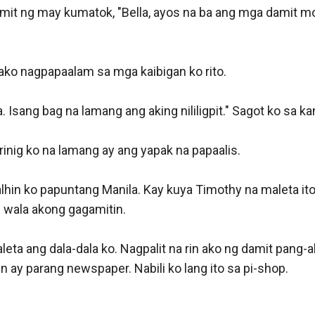
amit ng may kumatok, "Bella, ayos na ba ang mga damit mo
ko nagpapaalam sa mga kaibigan ko rito. 

 Isang bag na lamang ang aking nililigpit." Sagot ko sa kan
nig ko na lamang ay ang yapak na papaalis. 

lhin ko papuntang Manila. Kay kuya Timothy na maleta ito 
i wala akong gagamitin.

eta ang dala-dala ko. Nagpalit na rin ako ng damit pang-al
n ay parang newspaper. Nabili ko lang ito sa pi-shop.
