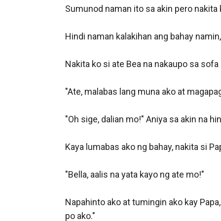
Sumunod naman ito sa akin pero nakita 
Hindi naman kalakihan ang bahay namin, 
Nakita ko si ate Bea na nakaupo sa sofa a
"Ate, malabas lang muna ako at magapagpa
"Oh sige, dalian mo!" Aniya sa akin na hi
Kaya lumabas ako ng bahay, nakita si Pa
"Bella, aalis na yata kayo ng ate mo!" 

Napahinto ako at tumingin ako kay Papa, 
po ako."
