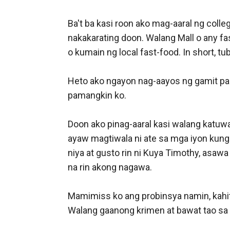
Ba't ba kasi roon ako mag-aaral ng colle
nakakarating doon. Walang Mall o any f
o kumain ng local fast-food. In short, t
Heto ako ngayon nag-aayos ng gamit para
pamangkin ko. 

Doon ako pinag-aaral kasi walang katuw
ayaw magtiwala ni ate sa mga iyon kung 
niya at gusto rin ni Kuya Timothy, asaw
na rin akong nagawa. 

Mamimiss ko ang probinsya namin, kahit i
Walang gaanong krimen at bawat tao sa b