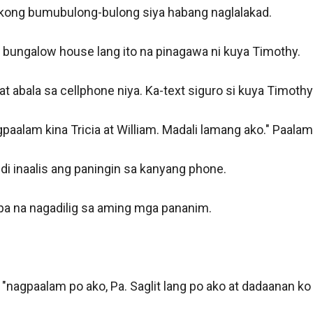
kong bumubulong-bulong siya habang naglalakad. 

bungalow house lang ito na pinagawa ni kuya Timothy. 

t abala sa cellphone niya. Ka-text siguro si kuya Timothy. 
alam kina Tricia at William. Madali lamang ako." Paalam k
ndi inaalis ang paningin sa kanyang phone. 

pa na nagadilig sa aming mga pananim. 

"nagpaalam po ako, Pa. Saglit lang po ako at dadaanan ko 