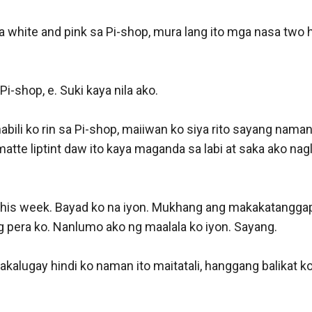
na white and pink sa Pi-shop, mura lang ito mga nasa two
-shop, e. Suki kaya nila ako. 

i ko rin sa Pi-shop, maiiwan ko siya rito sayang naman, n
, matte liptint daw ito kaya maganda sa labi at saka ako 
 this week. Bayad ko na iyon. Mukhang ang makakatanggap 
 pera ko. Nanlumo ako ng maalala ko iyon. Sayang. 

kalugay hindi ko naman ito maitatali, hanggang balikat ko