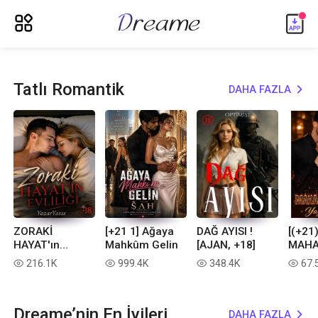
ic_menu_new
Tatlı Romantik
DAHA FAZLA
expand_more
ZORAKİ
[+21 1] Ağaya
DAĞ AYISI !
[(+21)
HAYAT'ın
Mahkûm Gelin
[AJAN, +18]
MAHA
Evliliği (+18)
ALEV
216.1K
999.4K
348.4K
67.
read
read
read
read
Dreame’nin En İyileri
DAHA FAZLA
expand_more