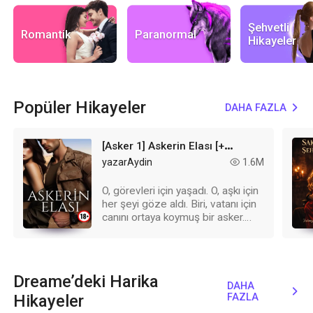
Şehvetli
Romantik
Paranormal
Hikayeler
Popüler Hikayeler
DAHA FAZLA
expand_more
[
Asker 1] Askerin Elası [+18]
yazarAydin
1.6M
read
O, görevleri için yaşadı. O, aşkı için
her şeyi göze aldı. Biri, vatanı için
canını ortaya koymuş bir asker.
Diğeri, kendi ayakları üzerinde
durmaya çalışan cesur bir doktor.
Mardin’in karanlık topraklarında
yolları kesişti. Yavuz disiplinli, katı
Dreame’deki Harika
ve duygularını bastırmayı bilen bir
DAHA
expand_more
adamdı. Ela ise kalbini Yavuz’dan
Hikayeler
FAZLA
saklamaya çalışan, ama gözleriyle