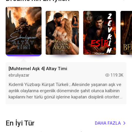
[Muhtemel Aşk 4] Altay Timi
ebruliyazar
119.3K
read
Kıdemli Yüzbaşı Kürşat Türkeli ; Ailesinde yaşanan aşk ve
ayrılık olaylarına ergenlik döneminde şahit olunca kalbinin
kapılarını her türlü gönül işlerine kapatan disiplinli otoriter
asker. Üsteğmen Hicran Akıncı ; Erken yaşta ailesinden
mecburi bir şekilde uzak kalmak zorunda olan güçlü
görünen ama sevilmeye ihtiyaç duyan güzel sesli kadın
asker. Bir görev iki askeri yan yana getirecek.
En İyi Tür
DAHA FAZLA
expand_more