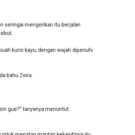
seringai mengerikan itu berjalan 
but. 

uah kursi kayu, dengan wajah dipenuhi 
 bahu Zeira. 

sin gue?” tanyanya menuntut 
a untuk menatap mantan kekasihnya itu. 