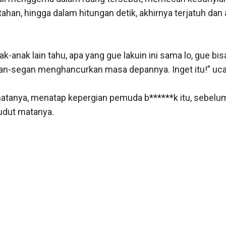
an, hingga dalam hitungan detik, akhirnya terjatuh dan a
-anak lain tahu, apa yang gue lakuin ini sama lo, gue bisa
gan-segan menghancurkan masa depannya. Inget itu!” uc
anya, menatap kepergian pemuda b******k itu, sebelum a
udut matanya. 
