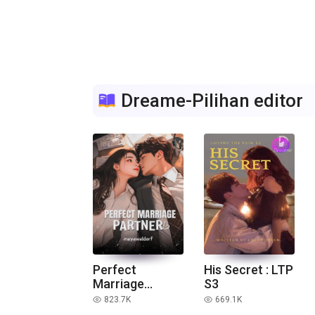
Dreame-Pilihan editor
Perfect
His Secret : LTP
Marriage
S3
Partner
823.7K
669.1K
read
read