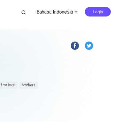
Bahasa Indonesia
search
Login
expand_more
first love
brothers