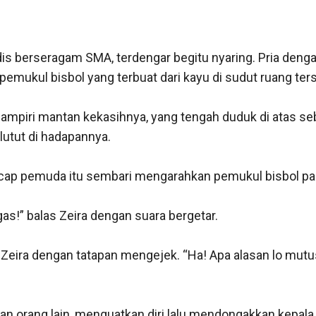
s berseragam SMA, terdengar begitu nyaring. Pria dengan 
ukul bisbol yang terbuat dari kayu di sudut ruang terse
mpiri mantan kekasihnya, yang tengah duduk di atas seb
utut di hadapannya. 

 ucap pemuda itu sembari mengarahkan pemukul bisbol pada
s!” balas Zeira dengan suara bergetar. 

Zeira dengan tatapan mengejek. “Ha! Apa alasan lo mutu
depan orang lain, menguatkan diri lalu mendongakkan kepal