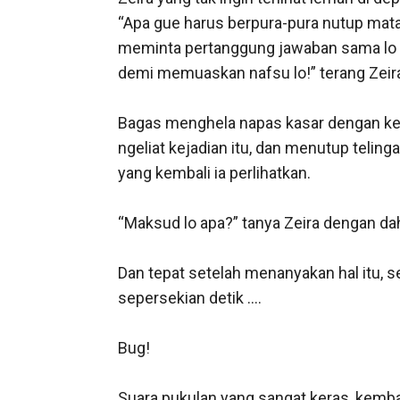
“Apa gue harus berpura-pura nutup mata
meminta pertanggung jawaban sama lo di
demi memuaskan nafsu lo!” terang Zeira
Bagas menghela napas kasar dengan kedua
ngeliat kejadian itu, dan menutup telinga
yang kembali ia perlihatkan. 

“Maksud lo apa?” tanya Zeira dengan dahi
Dan tepat setelah menanyakan hal itu,
sepersekian detik ….

Bug!

Suara pukulan yang sangat keras, kemb