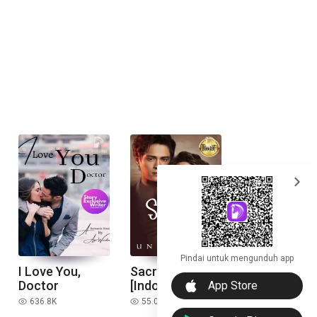
expand_more
Pindai untuk mengunduh app
I Love You,
Sacred Lotus
download_ios
Doctor
[Indonesia]
App Store
636.8K
55.0K
read
read