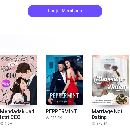
Lanjut Membaca
Mendadak Jadi
PEPPERMINT
Marriage Not
Istri CEO
Dating
378.0K
read
1.6M
570.3K
read
read