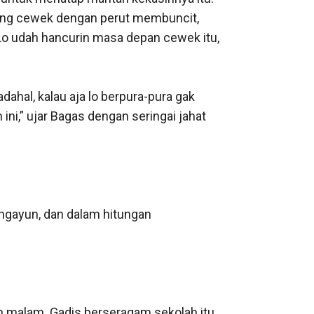
rang cewek dengan perut membuncit, 
Lo udah hancurin masa depan cewek itu, 
hal, kalau aja lo berpura-pura gak 
ini,” ujar Bagas dengan seringai jahat 
gayun, dan dalam hitungan 
 malam. Gadis berseragam sekolah itu 