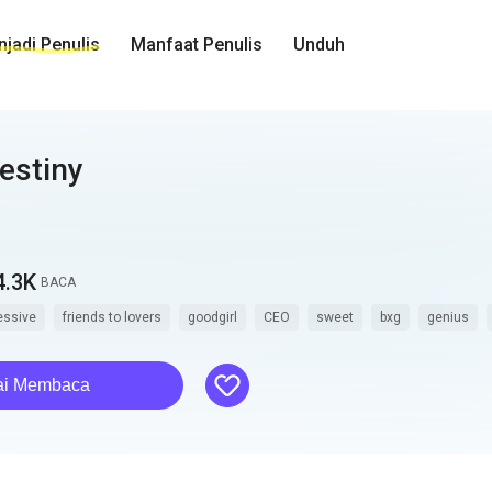
jadi Penulis
Manfaat Penulis
Unduh
estiny
4.3K
BACA
essive
friends to lovers
goodgirl
CEO
sweet
bxg
genius
like
ai Membaca