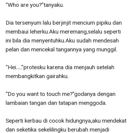
sayang dan cinta,seseorang masa lalu Reno justru
membuat semua berantakan.Akan kemana kisah cinta
mereka berakhir???
ikuti trus ya!!!