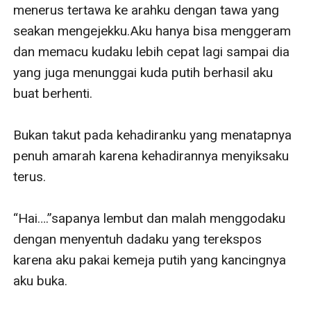
perlahan jatuh cinta,apalagi sosok Kezia ternyata mirip
dengan sosok wanita yang selalu hadir di setiap mimpi
erotis Reno.
Apa yang jadi menarik dan berbeda dengan story lain
bergenre sama??.Tentu saja kekonyolan sikap Reno
dan kenaifan sikap Kezia membuat mereka terus
menerus saling bertengkar tanpa pernah menyadari
kalo mereka saling sayang.Kemandirian Kezia yang
sejak kecil sudah di tinggal mati ibunya,membuat Reno
juga merasa mereka senasib karena Reno juga
kehilangan ibunya di usia masih kecil.Juga kejadian
masa lalu Kezia yang membuat Reno menjadi jatuh
iba,dan bertekat menjaga Kezia.Kejadian apa itu??,ikuti
saja storynya ya!!.
Apalagi saat mereka sama sama menyadari saling