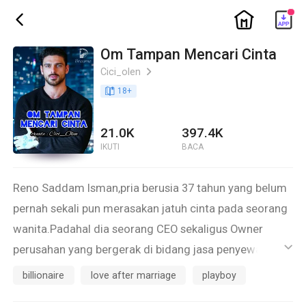
ic_home
ic_back
Om Tampan Mencari Cinta
Cici_olen
ic_arrow_right
book_age
18
+
21.0K
397.4K
IKUTI
BACA
Reno Saddam Isman,pria berusia 37 tahun yang belum
pernah sekali pun merasakan jatuh cinta pada seorang
wanita.Padahal dia seorang CEO sekaligus Owner
perusahan yang bergerak di bidang jasa penyewaan
ic_default
alat berat untuk kebutuhan proyek pembangunan
billionaire
love after marriage
playboy
gedung atau jalan.Pria mapan,kaya dan kaya,modal