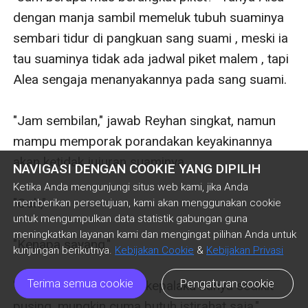
dengan manja sambil memeluk tubuh suaminya 
sembari tidur di pangkuan sang suami , meski ia 
tau suaminya tidak ada jadwal piket malem , tapi 
Alea sengaja menanyakannya pada sang suami.

"Jam sembilan," jawab Reyhan singkat, namun 
mampu memporak porandakan keyakinannya 
akan ketidak jujuran suaminya.

NAVIGASI DENGAN COOKIE YANG DIPILIH
Ketika Anda mengunjungi situs web kami, jika Anda
"Ooh," 

memberikan persetujuan, kami akan menggunakan cookie
untuk mengumpulkan data statistik gabungan guna
meningkatkan layanan kami dan mengingat pilihan Anda untuk
"Kenapa sayang," 

kunjungan berikutnya.
Kebijakan Cookie
&
Kebijakan Privasi
Terima semua cookie
Pengaturan cookie
"Tidak kenapa-kenapa, kepalaku hanya sedikit 
pusing, mungkin cuma butuh istirahat saja,"
