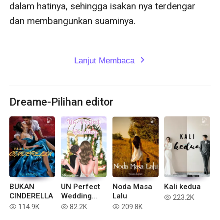
dalam hatinya, sehingga isakan nya terdengar 
dan membangunkan suaminya.

Lanjut Membaca
expand_more
Dreame-Pilihan editor
BUKAN
UN Perfect
Noda Masa
Kali kedua
CINDERELLA
Wedding
Lalu
223.2K
read
[Indonesia]
114.9K
82.2K
209.8K
read
read
read