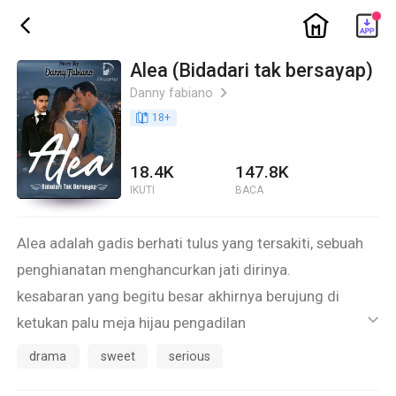
ic_home
ic_back
Alea (Bidadari tak bersayap)
Danny fabiano
ic_arrow_right
book_age
18
+
18.4K
147.8K
IKUTI
BACA
Alea adalah gadis berhati tulus yang tersakiti, sebuah
penghianatan menghancurkan jati dirinya.
kesabaran yang begitu besar akhirnya berujung di
ketukan palu meja hijau pengadilan
ic_default
Menghapus jejak dari masalalunya, namun justru takdir
drama
sweet
serious
menempatkannya di titik yang sama meski dengan