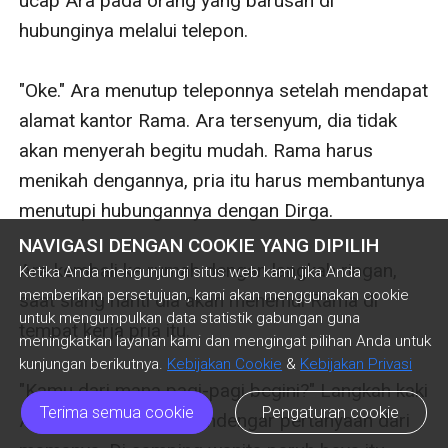
ucap Ara pada orang yang barusan di 
hubunginya melalui telepon. 

"Oke." Ara menutup teleponnya setelah mendapat 
alamat kantor Rama. Ara tersenyum, dia tidak 
akan menyerah begitu mudah. Rama harus 
menikah dengannya, pria itu harus membantunya 
menutupi hubungannya dengan Dirga. 

NAVIGASI DENGAN COOKIE YANG DIPILIH
Ara kembali ke rumah dengan langkah ringan, 
Ketika Anda mengunjungi situs web kami, jika Anda
memberikan persetujuan, kami akan menggunakan cookie
saat siang nanti dia akan menemui Rama di 
untuk mengumpulkan data statistik gabungan guna
tempat kerja pria itu. 

meningkatkan layanan kami dan mengingat pilihan Anda untuk
kunjungan berikutnya.
Kebijakan Cookie
&
Kebijakan Privasi
"Kamu dari mana pagi-pagi begini?" Langkah kaki 
Terima semua cookie
Pengaturan cookie
Ara berhenti ketika mendengar pertanyaan dari 