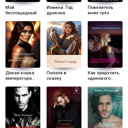
Мой
Измена. Год
Повелитель
беспощадный
дракона
моих грёз
Дикая кошка
Попала в
Как приручить
императора
сказку
одинокого
Астана
волка