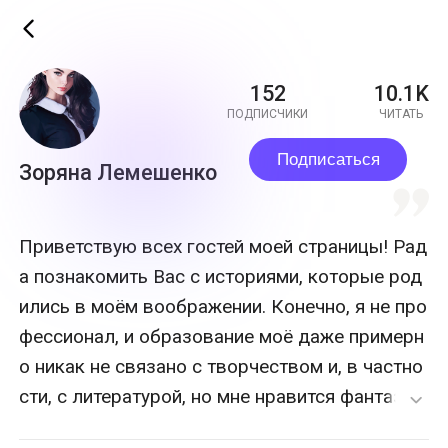
ic_back
152
10.1K
ПОДПИСЧИКИ
ЧИТАТЬ
Подписаться
Зоряна Лемешенко
quote
Приветствую всех гостей моей страницы! Рад
а познакомить Вас с историями, которые род
ились в моём воображении. Конечно, я не про
фессионал, и образование моё даже примерн
о никак не связано с творчеством и, в частно
сти, с литературой, но мне нравится фантазир
expand_more
овать и записывать это... Если можно так выр