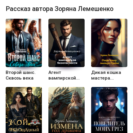
азиться, это мой способ побега от всех стрес
Рассказ автора Зоряна Лемешенко
сов современности в волшебные миры магии
и фантастических существ. Буду рада коммен
тариям, в том числе, если они с критикой, вед
ь это стимул для развития и работы над оши
бками. А еще больше буду рада "сердечкам"
и подписчикам!
Второй шанс.
Агент
Дикая кошка
Сквозь века
вампирской
мастера
безопасности
Дуэйна