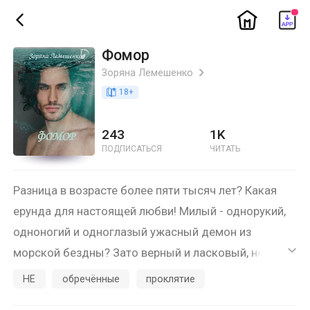
ic_home
ic_back
Фомор
Зоряна Лемешенко
ic_arrow_right
book_age
18
+
243
1K
ПОДПИСАТЬСЯ
ЧИТАТЬ
Разница в возрасте более пяти тысяч лет? Какая
ерунда для настоящей любви! Милый - однорукий,
одноногий и одноглазый ужасный демон из
морской бездны? Зато верный и ласковый, не то,
ic_default
что некоторые! А вот то, что недоброжелатели
HE
обречённые
проклятие
хотят помешать объединению двух любящих