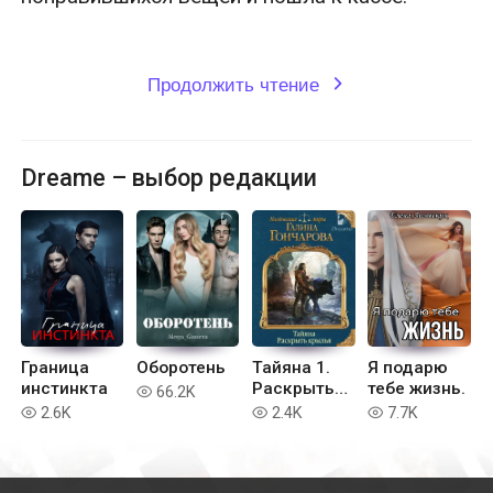
Продолжить чтение
expand_more
Dreame – выбор редакции
Граница
Оборотень
Тайяна 1.
Я подарю
инстинкта
Раскрыть
тебе жизнь.
66.2K
read
крылья
2.6K
2.4K
7.7K
read
read
read