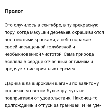
сердец путём физической расправы хотя бы с
одним из них - уже неприятно. Но они еще не знают,
Пролог
что настоящие чувства преодолеют любые
преграды!
Это случилось в сентябре, в ту прекрасную 
пору, когда макушки деревьев окрашиваются 
золотистыми красками, а небо поражает 
своей насыщенной голубизной и 
необыкновенной чистотой. Сама природа 
вселяла в сердце отчаянный оптимизм и 
предчувствие приятных перемен.

Дарина шла широкими шагами по залитому 
солнечным светом бульвару, чуть не 
подпрыгивая от удовольствия. Наконец-то 
долгожданный отпуск за границей! И не где-