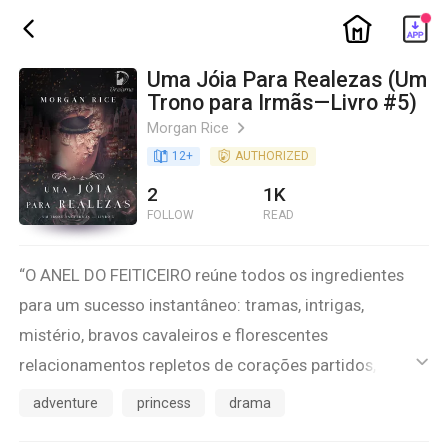
ic_home
ic_back
Uma Jóia Para Realezas (Um
Trono para Irmãs—Livro #5)
Morgan Rice
ic_arrow_right
book_age
12
+
detail_authorized
AUTHORIZED
2
1K
FOLLOW
READ
“O ANEL DO FEITICEIRO reúne todos os ingredientes
para um sucesso instantâneo: tramas, intrigas,
mistério, bravos cavaleiros e florescentes
relacionamentos repletos de corações partidos,
ic_default
decepções e traições. O livro manterá o leitor
adventure
princess
drama
entretido por horas e agradará a pessoas de todas as