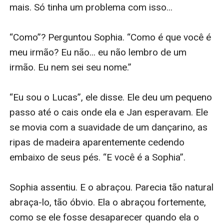
situações nas quais a sobrevivência seria improvável...
É apenas o começo do que promete ser uma série
épica para adultos jovens.”
--Midwest Book Review (D. Donovan, eBook Reviewer)