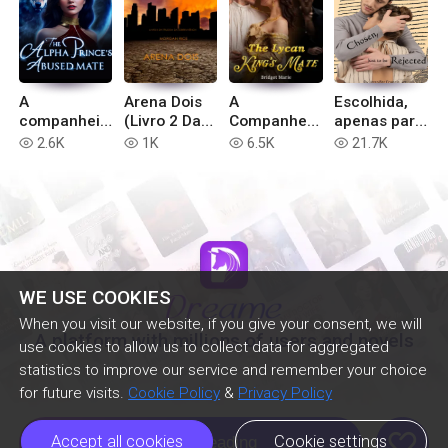
A
Arena Dois
A
Escolhida,
companheir
(Livro 2 Da
Companheir
apenas para
a abusada
Trilogia Da
a do Rei
ser rejeitada
2.6K
1K
6.5K
21.7K
read
read
read
read
do Príncipe
Sobrevivênci
Lycan
Alfa
a)
WE USE COOKIES
When you visit our website, if you give your consent, we will
A platform with millions of users and novels
use cookies to allow us to collect data for aggregated
statistics to improve our service and remember your choice
for future visits.
Cookie Policy
&
Privacy Policy
like
Accept all cookies
Cookie settings
Continue Reading