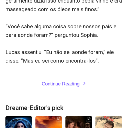
Continue Reading
expand_more
Dreame-Editor's pick