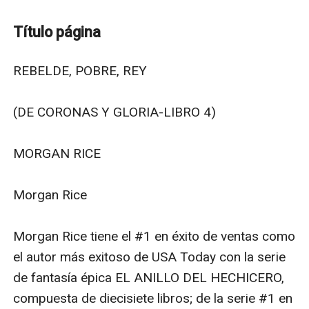
todos los lectores a los que les gusta la fantasía bien
escrita”.
Título página
--Books and Movie Reviews, Roberto Mattos (sobre el
Despertar de los dragones)
REBELDE, POBRE, REY

REBELDE, POBRE, REY es el libro#4 de la serie de
fantasía épica DE CORONAS Y GLORIA de la autora #1
(DE CORONAS Y GLORIA-LIBRO 4)

en ventas Morgan Rice, que empieza con ESCLAVA,
GUERRERA, REINA (Libro#1)
MORGAN RICE

Ceres, de 17 años, una bella chica pobre de la ciudad
del Imperio de Delos, despierta y descubre que ha sido
Morgan Rice

encarcelada. Su ejército destruido, su gente
capturada, la rebelión sofocada, de algún modo debe
Morgan Rice tiene el #1 en éxito de ventas como 
recomponer las piezas tras ser traicionada. ¿Puede
el autor más exitoso de USA Today con la serie 
volverse a levantar su pueblo?
de fantasía épica EL ANILLO DEL HECHICERO, 
Thanos parte hacia la Isla de los Prisioneros, pensando
compuesta de diecisiete libros; de la serie #1 en 