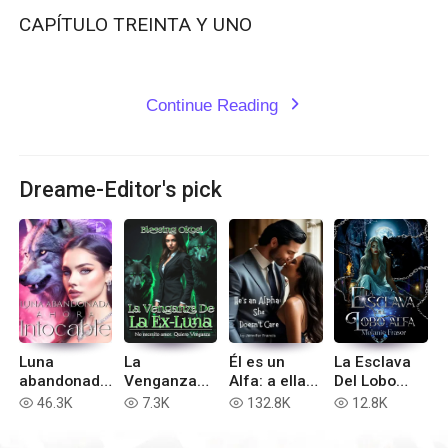
CAPÍTULO TREINTA Y UNO

Continue Reading
expand_more
Dreame-Editor's pick
Luna
La
Él es un
La Esclava
abandonada
Venganza
Alfa: a ella
Del Lobo
: Ahora
De La Ex-
le da igual
Alfa
46.3K
7.3K
132.8K
12.8K
read
read
read
read
intocable
Luna