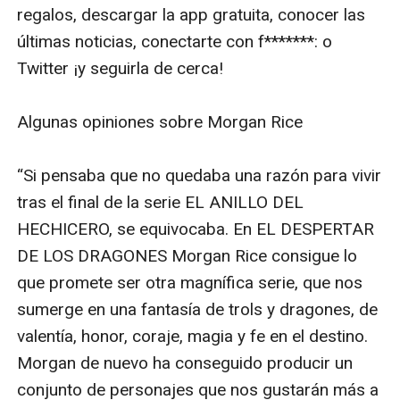
olvidaremos, y hace que nos enamoremos de nuevo
regalos, descargar la app gratuita, conocer las 
de la fantasía.
últimas noticias, conectarte con f*******: o 
“Una novela de fantasía llena de acción que seguro
Twitter ¡y seguirla de cerca!

satisfará a los fans de las anteriores novelas de
Morgan Rice, además de a los fans de obras como EL
Algunas opiniones sobre Morgan Rice

CICLO DEL LEGADO de Christopher Paolini… Los fans
de la Ficción para Jóvenes Adultos devorarán la obra
“Si pensaba que no quedaba una razón para vivir 
más reciente de Rice y pedirán más”.
tras el final de la serie EL ANILLO DEL 
--The Wanderer, A Literary Journal (sobre El despertar
HECHICERO, se equivocaba. En EL DESPERTAR 
de los dragones)
DE LOS DRAGONES Morgan Rice consigue lo 
¡Pronto se publicará el libro#5 de DE CORONAS Y
que promete ser otra magnífica serie, que nos 
GLORIA!
sumerge en una fantasía de trols y dragones, de 
valentía, honor, coraje, magia y fe en el destino. 
Morgan de nuevo ha conseguido producir un 
conjunto de personajes que nos gustarán más a 