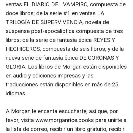
que Ceres está viva, y se encuentra atrapado en su
ventas EL DIARIO DEL VAMPIRO, compuesta de 
propia trampa. Durante su peligroso viaje le atormenta
doce libros; de la serie #1 en ventas LA 
la idea de que Estefanía esté sola, con su hijo, y se
TRILOGÍA DE SUPERVIVENCIA, novela de 
siente roto por el camino que está tomando su vida.
suspense post-apocalíptica compuesta de tres 
Pero si lucha por regresar a Delos, en busca de sus dos
libros; de la serie de fantasía épica REYES Y 
amores, se encuentra con una traición tan grande, que
HECHICEROS, compuesta de seis libros; y de la 
puede que su vida no vuelva a ser la misma.
nueva serie de fantasía épica DE CORONAS Y 
Estefanía, una mujer despreciada, no se queda sin
GLORIA. Los libros de Morgan están disponibles 
hacer nada. Dirige toda la fuerza de su furia hacia los
en audio y ediciones impresas y las 
que más ama -y su perfidia, la más peligrosa de todas,
traducciones están disponibles en más de 25 
puede que sea lo que haga caer al reino para siempre.
idiomas.

REBELDE, POBRE, REY cuenta la historia épica del amor
trágico, de la venganza, de la traición, de la ambición y
A Morgan le encanta escucharte, así que, por 
destino. Llena de personajes inolvidables y acción
favor, visita www.morganrice.books para unirte a 
vibrante, nos transporta a un mundo que nunca
la lista de correo, recibir un libro gratuito, recibir 