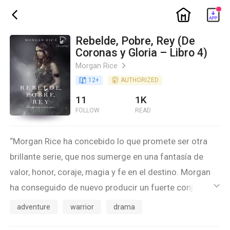
ic_home
ic_back
Rebelde, Pobre, Rey (De
Coronas y Gloria – Libro 4)
Morgan Rice
ic_arrow_right
book_age
12
+
detail_authorized
AUTHORIZED
11
1K
FOLLOW
READ
“Morgan Rice ha concebido lo que promete ser otra
brillante serie, que nos sumerge en una fantasía de
valor, honor, coraje, magia y fe en el destino. Morgan
ha conseguido de nuevo producir un fuerte conjunto
ic_default
de personajes que hará que los aclamemos a cada
adventure
warrior
drama
página…Recomendado para la biblioteca habitual de