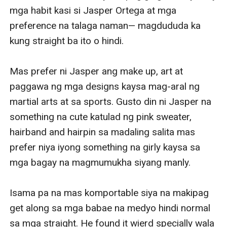
mga habit kasi si Jasper Ortega at mga 
preference na talaga naman— magdududa ka 
kung straight ba ito o hindi. 

Mas prefer ni Jasper ang make up, art at 
paggawa ng mga designs kaysa mag-aral ng 
martial arts at sa sports. Gusto din ni Jasper na 
something na cute katulad ng pink sweater, 
hairband and hairpin sa madaling salita mas 
prefer niya iyong something na girly kaysa sa 
mga bagay na magmumukha siyang manly. 

Isama pa na mas komportable siya na makipag 
get along sa mga babae na medyo hindi normal 
sa mga straight. He found it wierd specially wala 