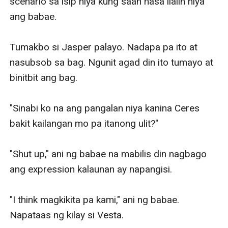
scenario sa isip niya kung saan nasa ilalin niya 
ang babae. 

Tumakbo si Jasper palayo. Nadapa pa ito at 
nasubsob sa bag. Ngunit agad din ito tumayo at 
binitbit ang bag. 

"Sinabi ko na ang pangalan niya kanina Ceres 
bakit kailangan mo pa itanong ulit?" 

"Shut up," ani ng babae na mabilis din nagbago 
ang expression kalaunan ay napangisi. 

"I think magkikita pa kami," ani ng babae. 
Napataas ng kilay si Vesta. 
