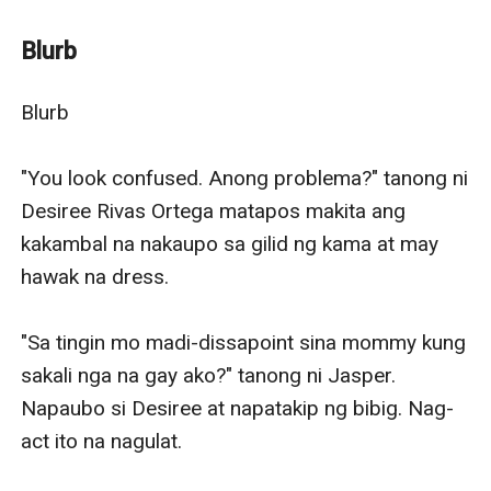
Introduction
Wala naman problema si Jasper like magaling ito sa
Blurb
academics, gwapo and masasabi mong almost
perfect na talaga dahil mabait din ito. Friendly at
Blurb

mabilis mag-adopt sa kahit na anong sitwasyon at
environment.
"You look confused. Anong problema?" tanong ni 
Except na lang talaga sa pagiging confused nito sa
Desiree Rivas Ortega matapos makita ang 
s****l orientation niya at pagiging clumsy. May mga
kakambal na nakaupo sa gilid ng kama at may 
habit kasi si Jasper Ortega at mga preference na
hawak na dress. 

talaga naman— magdududa ka kung straight ba ito o
hindi.
"Sa tingin mo madi-dissapoint sina mommy kung 
Mas prefer ni Jasper ang make up, art at paggawa ng
sakali nga na gay ako?" tanong ni Jasper. 
mga designs kaysa mag-aral ng martial arts at sa
Napaubo si Desiree at napatakip ng bibig. Nag-
sports. Gusto din ni Jasper na something na cute
act ito na nagulat. 

katulad ng pink sweater, hairband and hairpin sa