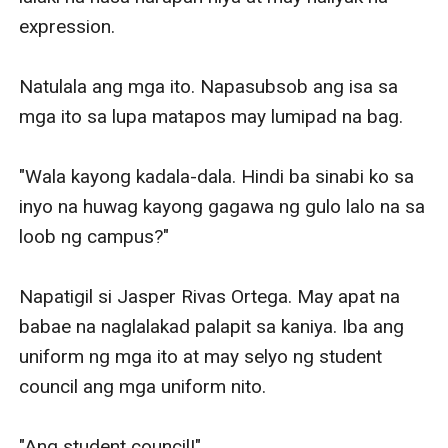
expression. 

Natulala ang mga ito. Napasubsob ang isa sa 
mga ito sa lupa matapos may lumipad na bag. 

"Wala kayong kadala-dala. Hindi ba sinabi ko sa 
inyo na huwag kayong gagawa ng gulo lalo na sa 
loob ng campus?"

Napatigil si Jasper Rivas Ortega. May apat na 
babae na naglalakad palapit sa kaniya. Iba ang 
uniform ng mga ito at may selyo ng student 
council ang mga uniform nito. 

"Ang student council!"
