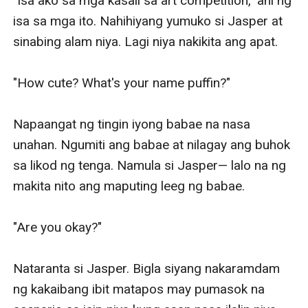
"Isa ako sa mga kasali sa art competition," ani ng 
isa sa mga ito. Nahihiyang yumuko si Jasper at 
sinabing alam niya. Lagi niya nakikita ang apat. 

"How cute? What's your name puffin?" 

Napaangat ng tingin iyong babae na nasa 
unahan. Ngumiti ang babae at nilagay ang buhok 
sa likod ng tenga. Namula si Jasper— lalo na ng 
makita nito ang maputing leeg ng babae. 

"Are you okay?"

Nataranta si Jasper. Bigla siyang nakaramdam 
ng kakaibang ibit matapos may pumasok na 