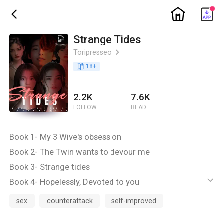
ic_home
ic_back
Strange Tides
Toripresseo
ic_arrow_right
book_age
18
+
2.2K
7.6K
FOLLOW
READ
Book 1- My 3 Wive's obsession
Book 2- The Twin wants to devour me
Book 3- Strange tides
Book 4- Hopelessly, Devoted to you
ic_default
SPG! SPG!
sex
counterattack
self-improved
R-18