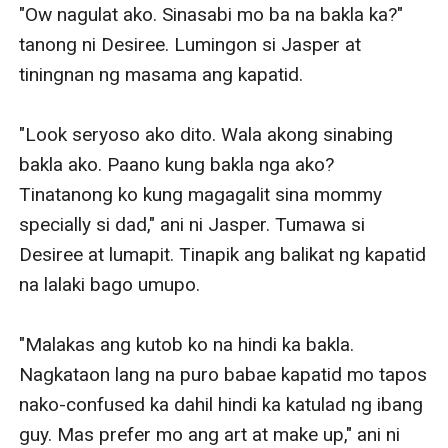
madaling salita mas prefer niya iyong something na
"Ow nagulat ako. Sinasabi mo ba na bakla ka?" 
girly kaysa sa mga bagay na magmumukha siyang
tanong ni Desiree. Lumingon si Jasper at 
manly.
tiningnan ng masama ang kapatid. 

Isama pa na mas komportable siya na makipag get
along sa mga babae na medyo hindi normal sa mga
"Look seryoso ako dito. Wala akong sinabing 
straight. He found it wierd specially wala siyang
bakla ako. Paano kung bakla nga ako? 
nararamdaman na something special makipag-get
Tinatanong ko kung magagalit sina mommy 
along 'man siya sa boys or sa girls.
specially si dad," ani ni Jasper. Tumawa si 
"What if— gay ako."
Desiree at lumapit. Tinapik ang balikat ng kapatid 
na lalaki bago umupo. 

"Malakas ang kutob ko na hindi ka bakla. 
Nagkataon lang na puro babae kapatid mo tapos 
nako-confused ka dahil hindi ka katulad ng ibang 
guy. Mas prefer mo ang art at make up," ani ni 