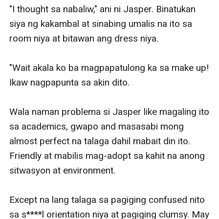
"I thought sa nabaliw," ani ni Jasper. Binatukan 
siya ng kakambal at sinabing umalis na ito sa 
room niya at bitawan ang dress niya. 

"Wait akala ko ba magpapatulong ka sa make up! 
Ikaw nagpapunta sa akin dito. 

Wala naman problema si Jasper like magaling ito 
sa academics, gwapo and masasabi mong 
almost perfect na talaga dahil mabait din ito. 
Friendly at mabilis mag-adopt sa kahit na anong 
sitwasyon at environment. 

Except na lang talaga sa pagiging confused nito 
sa s****l orientation niya at pagiging clumsy. May 