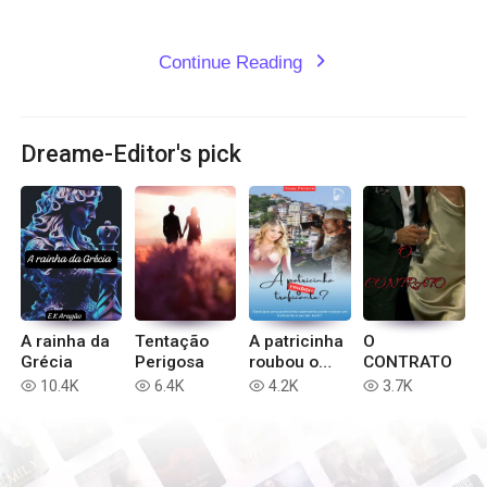
Continue Reading
expand_more
Dreame-Editor's pick
A rainha da
Tentação
A patricinha
O
Grécia
Perigosa
roubou o
CONTRATO
traficante?
10.4K
6.4K
4.2K
3.7K
read
read
read
read