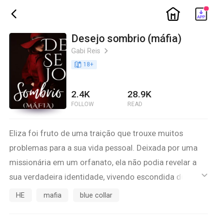
ic_home
ic_back
Desejo sombrio (máfia)
Gabi Reis
ic_arrow_right
book_age
18
+
2.4K
28.9K
FOLLOW
READ
Eliza foi fruto de uma traição que trouxe muitos
problemas para a sua vida pessoal. Deixada por uma
missionária em um orfanato, ela não podia revelar a
sua verdadeira identidade, vivendo escondida durante
ic_default
esses 26 anos. Ela conseguiu se formar em medicina
HE
mafia
blue collar
em Barcelona, recebeu uma proposta de trabalho em