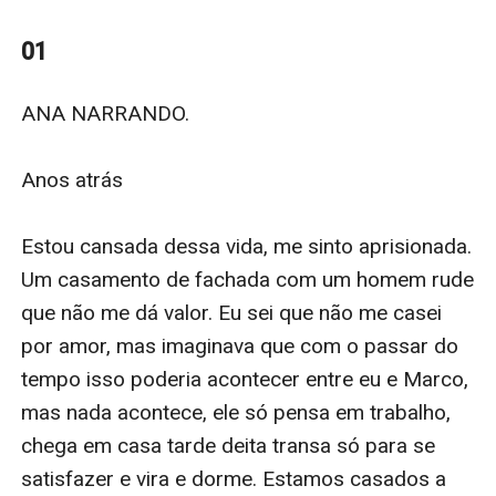
comunidades e povoados pobres, uma viagem que
mudou a sua vida e que iria trazer problemas do seu
01
passado de volta.
Tom, o primeiro e único herdeiro da Máfia Satana, um
ANA NARRANDO.

homem frio e calculista, que dita as suas próprias
regras. Filho único do temido Fernando, Tom se n**a a
Anos atrás

se casar e o seu pai determina um prazo. Uma viagem
de emergência coloca Tom e Eliza frente a frente.
Estou cansada dessa vida, me sinto aprisionada. 
Ela uma médica sem papas na língua e ele um homem
Um casamento de fachada com um homem rude 
que se acha incapaz de amar. Qual o resultado desse
que não me dá valor. Eu sei que não me casei 
encontro inesperado?
por amor, mas imaginava que com o passar do 
tempo isso poderia acontecer entre eu e Marco, 
mas nada acontece, ele só pensa em trabalho, 
chega em casa tarde deita transa só para se 
satisfazer e vira e dorme. Estamos casados a 