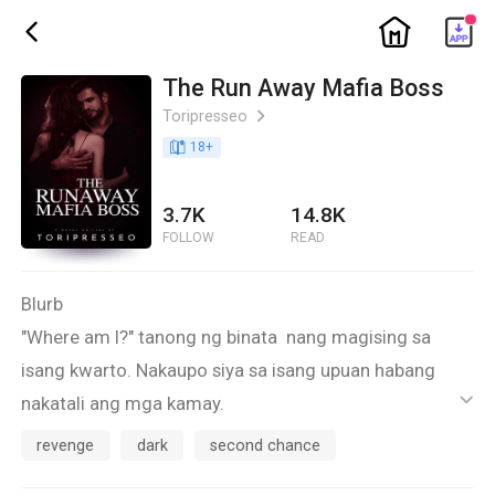
ic_home
ic_back
The Run Away Mafia Boss
Toripresseo
ic_arrow_right
book_age
18
+
3.7K
14.8K
FOLLOW
READ
Blurb
"Where am I?" tanong ng binata nang magising sa
isang kwarto. Nakaupo siya sa isang upuan habang
nakatali ang mga kamay.
ic_default
Napaingit ang binata matapos makaramdam ng kirot
revenge
dark
second chance
sa likod ng ulo.