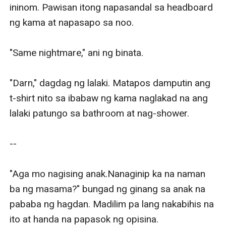
"Crimson, huminahon ka. Hindi pa niya nasasabi kung
nasaan ang black list."
Binitawan ng babae ang binata na kinaubo ng lalaki.
"S-Sino ba kayo? A-At anong mafia boss. Hindi ko alam
ang sinasabi niyo." habol hininga na sambit ng binata.
"Holyshit," mura ng isa sa mga babae.
"Huwag na tayo maglokohan dito. Wala tayo sa
pelikula para umarte ka! Papatayin pa din kita kahit
hindi mo sabihin kung nasaan ang black list!"
"Ano ba kasing sasabihin ko hindi ko alam kung anong
blacklist ang tinutukoy mo?!" asar na sagot ng lalaki.
"Nagtanong ka pa papatayin mo pa din ako," gusot ang
mukha na sambit ng binata.