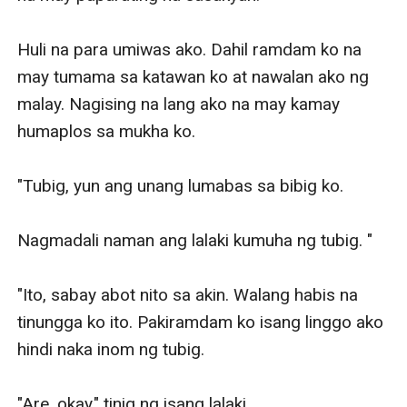
Huli na para umiwas ako. Dahil ramdam ko na 
may tumama sa katawan ko at nawalan ako ng 
malay. Nagising na lang ako na may kamay 
humaplos sa mukha ko.

"Tubig, yun ang unang lumabas sa bibig ko.

Nagmadali naman ang lalaki kumuha ng tubig. "

"Ito, sabay abot nito sa akin. Walang habis na 
tinungga ko ito. Pakiramdam ko isang linggo ako 
hindi naka inom ng tubig.

"Are, okay," tinig ng isang lalaki.
