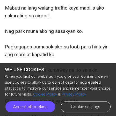
Mabuti na lang walang traffic kaya mabilis ako 
nakarating sa airport.

Nag park muna ako ng sasakyan ko.

Pagkagapos pumasok ako sa loob para hintayin 
ang mom at kapatid ko.

WE USE COOKIES
Malayo pa lang sila kumaway na ito sa akin.

When you visit our website, if you give your consent, we will
use cookies to allow us to collect data for aggregated
"Hi, Kuya!" sabay yakap ng kapatid ko sa akin.

statistics to improve our service and remember your choice
for future visits.
Cookie Policy
&
Privacy Policy
Gumanti naman ako ng yakap dito.

Accept all cookies
Cookie settings