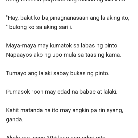
"Hay, bakit ko ba,pinagnanasaan ang lalaking ito, 
" bulong ko sa aking sarili.

Maya-maya may kumatok sa labas ng pinto. 
Napaayos ako ng upo mula sa taas ng kama.

Tumayo ang lalaki sabay bukas ng pinto.

Pumasok roon may edad na babae at lalaki.

Kahit matanda na ito may angkin pa rin syang, 
ganda.

Akala mo, nasa 30+ lang ang edad nito.
