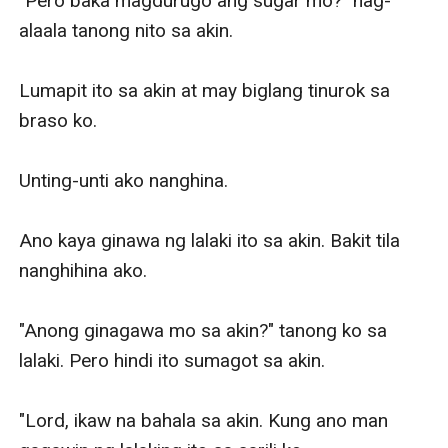
"Pero baka magdurugo ang sugar mo?" nag-
alaala tanong nito sa akin.

Lumapit ito sa akin at may biglang tinurok sa 
braso ko.

Unting-unti ako nanghina.

Ano kaya ginawa ng lalaki ito sa akin. Bakit tila 
nanghihina ako.

"Anong ginagawa mo sa akin?" tanong ko sa 
lalaki. Pero hindi ito sumagot sa akin. 

"Lord, ikaw na bahala sa akin. Kung ano man 