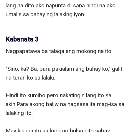
lang na dito ako napunta di sana hindi na ako 
umalis sa bahay ng lalaking iyon.

Kabanata 3
Nagpapatawa ba talaga ang mokong na ito.

"Sino, ka? Ba, para pakialam ang buhay ko," galit 
na turan ko sa lalaki.

Hindi ito kumibo pero nakatingin lang ito sa 
akin.Para akong baliw na nagsasalita mag-isa sa 
lalaking ito.

May kinuha ito sa loob ng bulsa nito sabay 