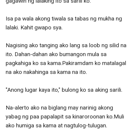
gagawin ng lalaking ito sa sarili ko.

Isa pa wala akong tiwala sa tabas ng mukha ng 
lalaki. Kahit gwapo sya.

Nagising ako tanging ako lang sa loob ng silid na 
ito. Dahan-dahan ako bumangon mula sa 
pagkahiga ko sa kama.Pakiramdam ko matalagal 
na ako nakahinga sa kama na ito.

"Anong lugar kaya ito," bulong ko sa aking sarili.

Na-alerto ako na biglang may narinig akong 
yabag ng paa papalapit sa kinaroroonan ko.Muli 
ako humiga sa kama at nagtulog-tulugan.
