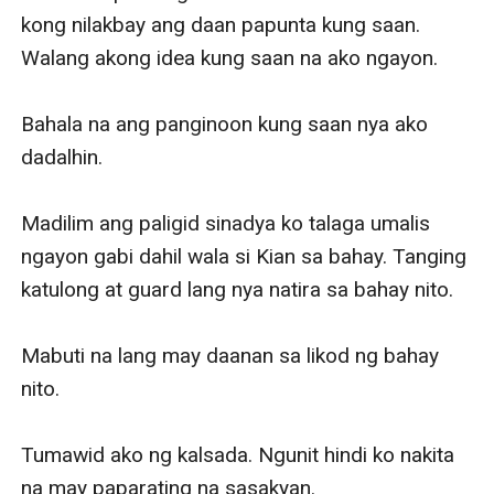
kong nilakbay ang daan papunta kung saan. 
Walang akong idea kung saan na ako ngayon.

Bahala na ang panginoon kung saan nya ako 
dadalhin.

Madilim ang paligid sinadya ko talaga umalis 
ngayon gabi dahil wala si Kian sa bahay. Tanging 
katulong at guard lang nya natira sa bahay nito.

Mabuti na lang may daanan sa likod ng bahay 
nito.

Tumawid ako ng kalsada. Ngunit hindi ko nakita 
na may paparating na sasakyan. 
