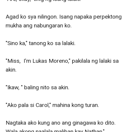
Agad ko sya nilingon. Isang napaka perpektong 
mukha ang nabungaran ko.

"Sino ka," tanong ko sa lalaki.

"Miss,  I'm Lukas Moreno," pakilala ng lalaki sa 
akin.

"Ikaw, " baling nito sa akin.

"Ako pala si Carol," mahina kong turan. 

Nagtaka ako kung ano ang ginagawa ko dito. 
Wala akong naalala maliban kay Nathan."
