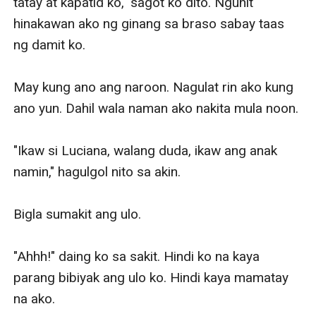
tatay at kapatid ko," sagot ko dito. Ngunit 
hinakawan ako ng ginang sa braso sabay taas 
ng damit ko.

May kung ano ang naroon. Nagulat rin ako kung 
ano yun. Dahil wala naman ako nakita mula noon.

"Ikaw si Luciana, walang duda, ikaw ang anak 
namin," hagulgol nito sa akin.

Bigla sumakit ang ulo.

"Ahhh!" daing ko sa sakit. Hindi ko na kaya 
parang bibiyak ang ulo ko. Hindi kaya mamatay 
na ako.
