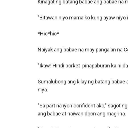
Kinagat ng batang babae ang babae na m
"Bitawan niyo mama ko kung ayaw niyo is
*Hic*hic*

Naiyak ang babae na may pangalan na C
"Ikaw! Hindi porket  pinapaburan ka ni d
Sumalubong ang kilay ng batang babae at 
niya. 

"Sa part na iyon confident ako," sagot n
ang babae at naiwan doon ang mag-ina. 
