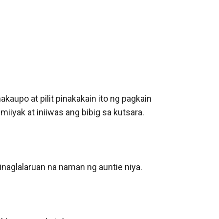
aupo at pilit pinakakain ito ng pagkain 
yak at iniiwas ang bibig sa kutsara. 

aglalaruan na naman ng auntie niya. 
