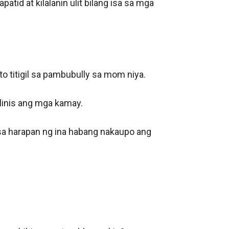
atid at kilalanin ulit bilang isa sa mga 
o titigil sa pambubully sa mom niya. 

ilinis ang mga kamay. 

sa harapan ng ina habang nakaupo ang 