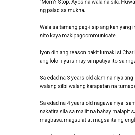
"Mom? Stop. Ayos na wala na sila. Huwa
ng palad sa mukha.

Wala sa tamang pag-iisip ang kaniyang ina
nito kaya makipagcommunicate. 

Iyon din ang reason bakit lumaki si Char
ang lolo niya is may simpatiya ito sa mg
Sa edad na 3 years old alam na niya ang 
walang silbi walang karapatan na tumapa
Sa edad na 4 years old nagawa niya isam
nakatira sila sa maliit na bahay malapit 
magbasa, magsulat at magsalita ng englis