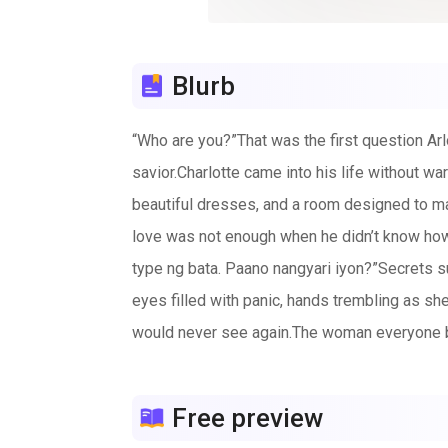
Blurb
“Who are you?”That was the first question Arl
savior.Charlotte came into his life without w
beautiful dresses, and a room designed to ma
love was not enough when he didn’t know how 
type ng bata. Paano nangyari iyon?”Secrets s
eyes filled with panic, hands trembling as s
would never see again.The woman everyone be
supposed to be his.In a world ruled by power, 
face the question he’s been avoiding:Was Cha
Free preview
from perfection—but from chaos, sacrifice, and