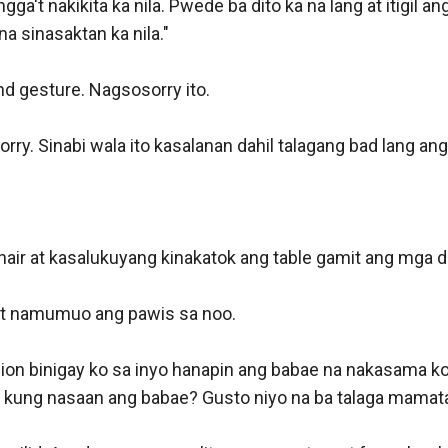
ga't nakikita ka nila. Pwede ba dito ka na lang at itigil an
 sinasaktan ka nila."

d gesture. Nagsosorry ito. 

rry. Sinabi wala ito kasalanan dahil talagang bad lang ang 
ir at kasalukuyang kinakatok ang table gamit ang mga dali
at namumuo ang pawis sa noo. 

sion binigay ko sa inyo hanapin ang babae na nakasama ko 
o kung nasaan ang babae? Gusto niyo na ba talaga mamata