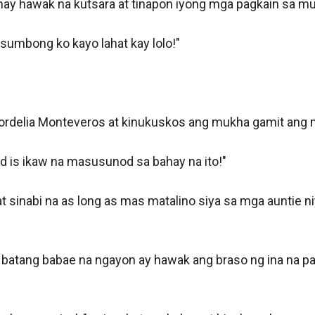
ay hawak na kutsara at tinapon iyong mga pagkain sa mu
umbong ko kayo lahat kay lolo!"

ordelia Monteveros at kinukuskos ang mukha gamit ang m
ad is ikaw na masusunod sa bahay na ito!"

sinabi na as long as mas matalino siya sa mga auntie niya
g batang babae na ngayon ay hawak ang braso ng ina na pat