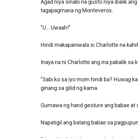
Agad niya sinabi na gusto niya ibalik ang 
tagapagmana ng Monteveros. 

"U... Uwaah!"

Hindi makapaniwala si Charlotte na kahit 
Inaya na ni Charlotte ang ina pabalik sa k
"Sabi ko sa iyo mom hindi ba? Huwag ka 
ginang sa gilid ng kama. 

Gumawa ng hand gesture ang babae at sin
Napatigil ang batang babae sa pagpupuna