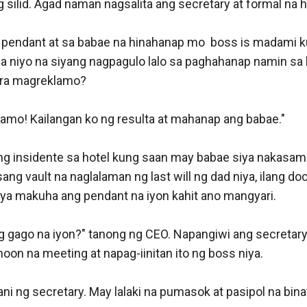
 silid. Agad naman nagsalita ang secretary at formal na h
a pendant at sa babae na hinahanap mo  boss is madami 
 niyo na siyang nagpagulo lalo sa paghahanap namin sa ba
ara magreklamo?

amo! Kailangan ko ng resulta at mahanap ang babae."

ang insidente sa hotel kung saan may babae siya nakasama
ng vault na naglalaman ng last will ng dad niya, ilang do
ya makuha ang pendant na iyon kahit ano mangyari. 

 gago na iyon?" tanong ng CEO. Napangiwi ang secretary s
oon na meeting at napag-iinitan ito ng boss niya. 

 ani ng secretary. May lalaki na pumasok at pasipol na bin