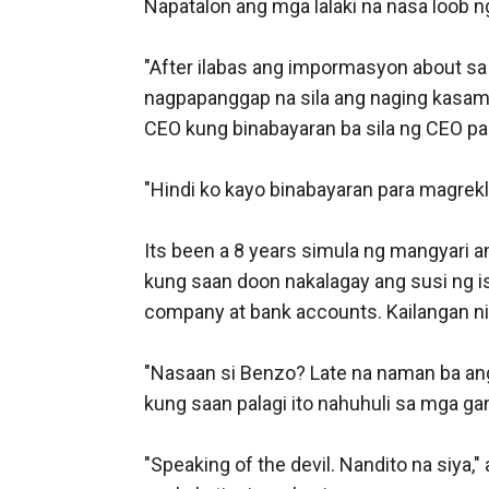
Napatalon ang mga lalaki na nasa loob ng
"After ilabas ang impormasyon about s
nagpapanggap na sila ang naging kasama
CEO kung binabayaran ba sila ng CEO p
"Hindi ko kayo binabayaran para magrekl
Its been a 8 years simula ng mangyari 
kung saan doon nakalagay ang susi ng isa
company at bank accounts. Kailangan ni
"Nasaan si Benzo? Late na naman ba ang
kung saan palagi ito nahuhuli sa mga gan
"Speaking of the devil. Nandito na siya,"