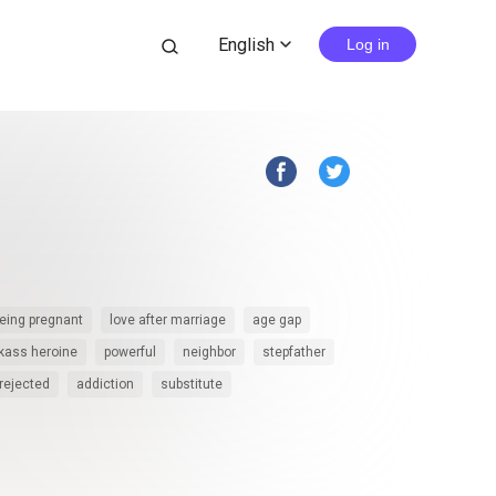
English
search
Log in
expand_more
eing pregnant
love after marriage
age gap
kass heroine
powerful
neighbor
stepfather
rejected
addiction
substitute