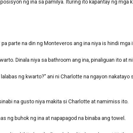
posisyon ng ina sa pamilya. Ituring ito kapantay ng mga kap
pa parte na din ng Monteveros ang ina niya is hindi mga it
warto. Dinala niya sa bathroom ang ina, pinaliguan ito at n
lalabas ng kwarto?" ani ni Charlotte na ngayon nakatayo 
abi na gusto niya makita si Charlotte at namimiss ito. 

s ng buhok ng ina at napapagod na binaba ang towel. 
