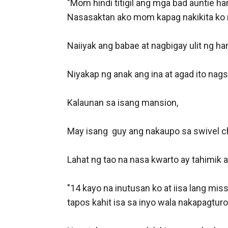
"Mom hindi titigil ang mga bad auntie hang
Nasasaktan ako mom kapag nakikita ko na
Naiiyak ang babae at nagbigay ulit ng han
Niyakap ng anak ang ina at agad ito nagso
Kalaunan sa isang mansion, 

May isang  guy ang nakaupo sa swivel cha
Lahat ng tao na nasa kwarto ay tahimik 
"14 kayo na inutusan ko at iisa lang mis
tapos kahit isa sa inyo wala nakapagtur