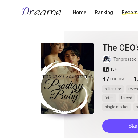
Home
Ranking
Become
The CEO'
Toripresseo
book_age
18
+
47
1
FOLLOW
billionaire
reve
fated
forced
single mother
h
Star