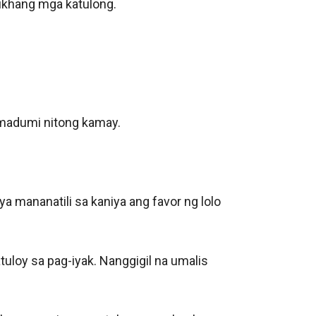
khang mga katulong. 

adumi nitong kamay. 

 mananatili sa kaniya ang favor ng lolo 
uloy sa pag-iyak. Nanggigil na umalis 