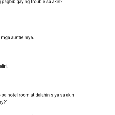
g pagbibigay ng trouble sa akin? 
mga auntie niya. 

ri. 

sa hotel room at dalahin siya sa akin 
y?"
