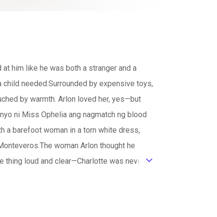
 at him like he was both a stranger and a
d a child needed.Surrounded by expensive toys,
uched by warmth. Arlon loved her, yes—but
 inyo ni Miss Ophelia ang nagmatch ng blood
h a barefoot woman in a torn white dress,
ia Monteveros.The woman Arlon thought he
 thing loud and clear—Charlotte was never
ic_default
ther. As truths unravel, Arlon is forced to
ade?Because sometimes, true family isn’t born