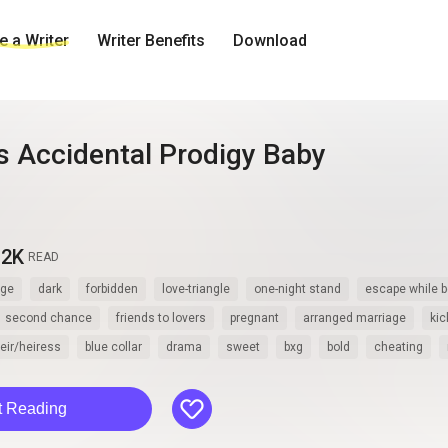
 a Writer
Writer Benefits
Download
s Accidental Prodigy Baby
.2K
READ
nge
dark
forbidden
love-triangle
one-night stand
escape while b
second chance
friends to lovers
pregnant
arranged marriage
kic
eir/heiress
blue collar
drama
sweet
bxg
bold
cheating
like
t Reading