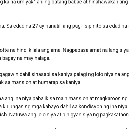
g ka na umiyak," ani ng batang babae at hinahawakan ang
. Sa edad na 27 ay nanatili ang pag-iisip nito sa edad na 
lotte na hindi kilala ang ama. Nagpapasalamat na lang siya
a bagay na may halaga. 

gagawin dahil sinasabi sa kaniya palagi ng lolo niya na a
k sa mansion at humarap sa kaniya. 

a ang ina niya pabalik sa main mansion at magkaroon ng sa
sa kulungan ng mga kabayo dahil sa kondisyon ng ina niya. 
h. Natuwa ang lolo niya at binigyan siya ng pagkakataon n