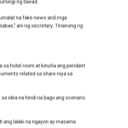
umingi ng tawad. 

kumalat na fake news and mga 
bae," ani ng secretary. Tinanong ng 
 sa hotel room at kinuha ang pendant 
cuments related sa share niya sa 
a idea na hindi na bago ang scenario 
ati ang lalaki na ngayon ay masama 